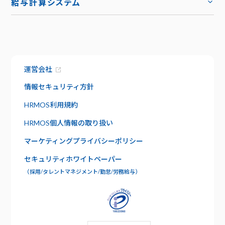
給与計算システム
お役立ち資料
ハーモス給与
トップ
トップ
お知らせ
機能
サービス資料でわかること
特長
運営会社
資料請求
給与明細
情報セキュリティ方針
セキュリティ
社内版ビズリーチ
HRMOS利用規約
日報管理
サポート
HRMOS個人情報の取り扱い
よくあるご質問
ワークフロー
マーケティングプライバシーポリシー
お問い合わせ
セキュリティホワイトペーパー
年末調整
（採用/タレントマネジメント/勤怠/労務給与）