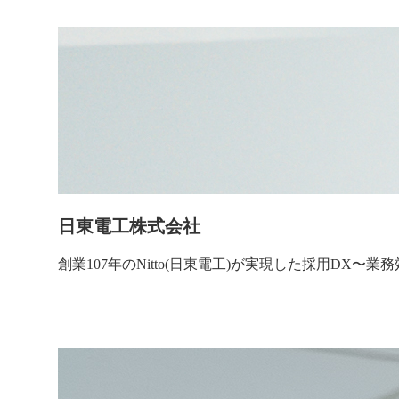
日東電工株式会社
創業107年のNitto(日東電工)が実現した採用D