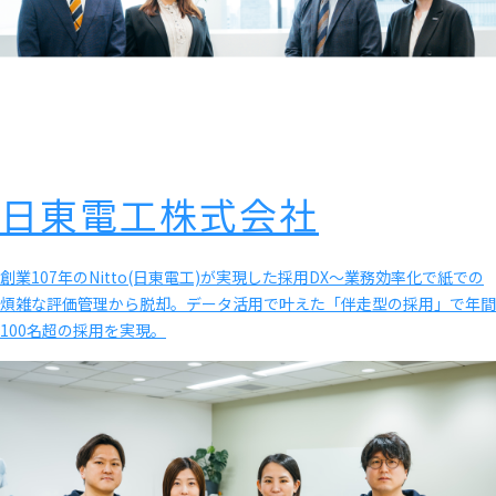
日東電工株式会社
創業107年のNitto(日東電工)が実現した採用DX〜業務効率化で紙での
煩雑な評価管理から脱却。データ活用で叶えた「伴走型の採用」で年間
100名超の採用を実現。