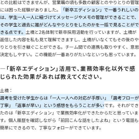
との比較はできませんが、営業職の頃も多数の顧客とのやりとりの管理
には困った経験がありました。
「新卒エディション」で一番うれしいの
は、学生一人一人に紐づけてメッセージやメモの管理ができることで、
その学生と過去に誰がどんなやりとりをしたのかを一括で見ることがで
きる点です。
土橋と2名体制で新卒採用活動を行っていますが、土橋が
返信した内容を私も見て理解できますし、土橋がいなくてもその後のや
りとりを引き継ぐことができる。チーム間での連携も取りやすく、意思
決定もしやすい。この機能が一番ありがたいなといつも思っています。
―「新卒エディション」活用で、業務効率化以外で感
じられた効果があれば教えてください。
土橋：
選考を受けた学生からは「一人一人への対応が手厚い」「選考フローが
丁寧」「返事が早い」という感想をもらうことが多い
です。それができ
たのは「新卒エディション」で業務効率化ができたからだと思っていま
す。個人履歴を確認しながら「前回こんな話をしたよね」という電話も
簡単にできるので、丁寧なフォローができています。