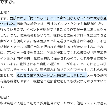
ですか。
土橋：
まず、
面接官から「使いづらい」という声が出なくなったのが大きな変
化でした。
機能的な部分では、当社はイベントだけでも年間30件近く
行っているので、イベント登録ができることで作業が一気に楽になりま
した。また、募集職種も多いので、職種ごとに選考フローを設定できる
点がとても便利です。現場面接官でお見送りと判定された場合に、不合
格判定とメール送信が自動で行われる機能もありがたいですね。それ
に、アンケート機能を使えば、学生が提出してくれた書類が「新卒エデ
ィション」内の添付一覧に自動的に保存されるので、これも本当に助か
っています。登録されると自動で通知メールが来るので、それを古い順
にダブルチェックすれば、連絡漏れも防ぐことができます。これらの結
果として、
私たちの業務スピードが大幅に向上しました。
メールの送信
有無も確認しやすく、複数名で進捗管理をしても状況が分かりやすいで
す。
堀田：
私は当社に入社して初めて採用担当になったので、他社システムや過去