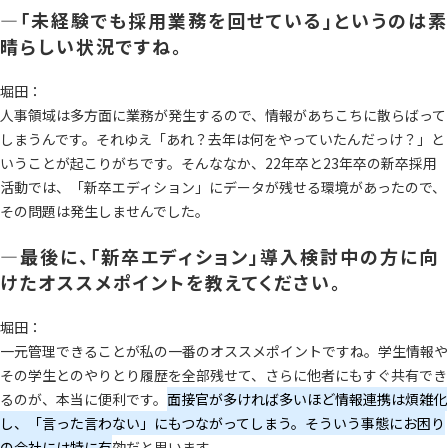
―「未経験でも採用業務を回せている」というのは素
晴らしい状況ですね。
堀田：
人事領域は多方面に業務が発生するので、情報があちこちに散らばって
しまうんです。それゆえ「あれ？去年は何をやっていたんだっけ？」と
いうことが起こりがちです。そんななか、22年卒と23年卒の新卒採用
活動では、「新卒エディション」にデータが残せる環境があったので、
その問題は発生しませんでした。
―最後に、「新卒エディション」導入検討中の方に向
けたオススメポイントを教えてください。
堀田：
一元管理できることが私の一番のオススメポイントですね。学生情報や
その学生とのやりとり履歴を全部残せて、さらに他者にもすぐ共有でき
るのが、本当に便利です。
面接官が多ければ多いほど情報連携は煩雑化
し、「言った言わない」にもつながってしまう。そういう事態にお困り
の会社には特に有
効だと思います。