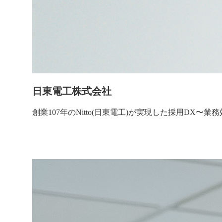
日東電工株式会社
創業107年のNitto(日東電工)が実現した採用D