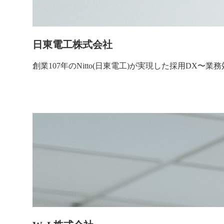
日東電工株式会社
創業107年のNitto(日東電工)が実現した採用D