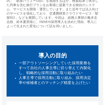
内」「駅探バリューDays」を展開するほか、検索結果で表示し
た列車を含む旅行プランをお客様に提案できる独自のシステ
ム、サービスを開発・運営しています。また近年では法人向け
のサービスを強化しており、交通費精算クラウドサービス「駅
探BIZ」などを展開しています。今回は、総務人事部の亀本圭
志様、鈴木夏実様に、HRMOS採用導入を決めた理由、導入に
よって生まれた変化について話を伺いました。
導入の目的
一部アウトソーシングしていた採用業務を
すべて自社の人事主導に切り替えて内製化
し、戦略的な採用活動に取り組みたい
人事主導で採用活動に取り組み、採用決定
率や候補者とのマッチング精度を上げたい