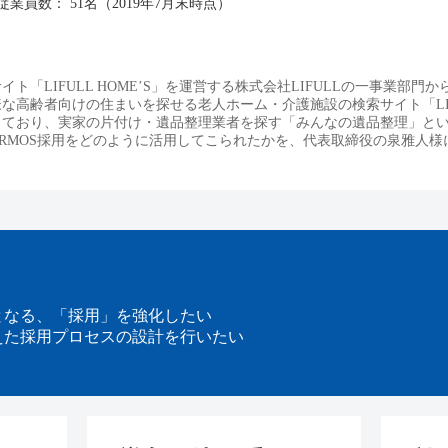
従業員数： 51名（2019年7月末時点）
「LIFULL HOME’S」を運営する株式会社LIFULLの一事業部門か
高齢者向けの住まいを探せる老人ホーム・介護施設の検索サイト「LIFU
っており、実家の片付け・遺品整理業者を探す「みんなの遺品整理」と
RMOS採用をどのように活用してこられたかを、代表取締役の泉雅人様
となる、「採用」を強化したい
えた採用プロセスの設計を行いたい