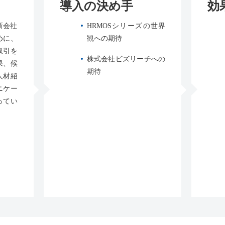
導入の決め手
効
新会社
HRMOSシリーズの世界
めに、
観への期待
取引を
株式会社ビズリーチへの
果、候
期待
人材紹
ニケー
ってい