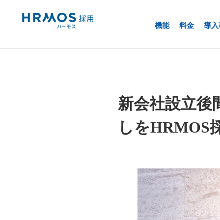
採用管理システム「HRMOS採用」
導入事例
機能
料金
導入
株式会社LIFULL senior
新会社設立後
しをHRMO