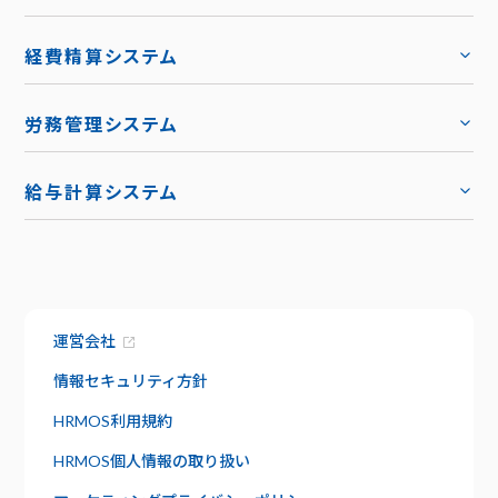
機能
トップ
経費精算システム
料金
トップ
労務管理システム
キャリア採用
トップ
導入事例
給与計算システム
お役立ち資料
ハーモス給与
トップ
トップ
お知らせ
機能
サービス資料でわかること
特長
運営会社
資料請求
給与明細
セキュリティ
情報セキュリティ方針
社内版ビズリーチ
日報管理
HRMOS利用規約
サポート
HRMOS個人情報の取り扱い
よくあるご質問
ワークフロー