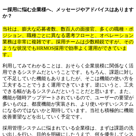
ー採用に悩む企業様へ、メッセージやアドバイスはあります
か？
当社は、膨大な応募者数、数百人の面接官、多くの職種・ポ
ジション、職種ごとに異なる選考フローと、オペレーション
業務は非常に複雑です。採用チームは少数精鋭ですが、その
ような状況でもHRMOS採用で効率よく運用ができていま
す。
利用してみてわかることは、おそらく企業規模に関係なく活
用できるシステムだということです。もちろん、課題に対し
て不足していた機能もありましたが、そこは機能の使い方を
工夫することでうまく運用できています。逆にいうと、工夫
できる幅があるシステムだということだと思います。また、
機能が随時アップデートされているので、ユーザーの要望が
多いものは、都度機能が実装され、より使いやすいシステム
になるのではないかと期待しています。当社も積極的に機能
改善要望などを出していく予定です。
採用管理システムに悩まれている企業様は、まずは課題の洗
い出しを行い、目的を明確にしたうえで、何を優先してシス