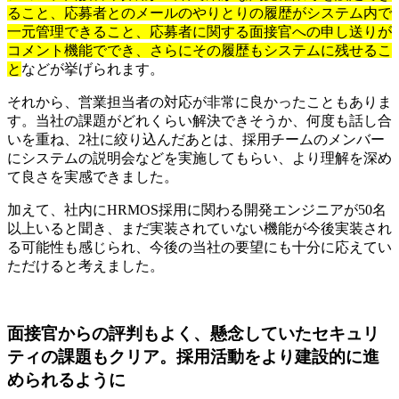
ること、応募者とのメールのやりとりの履歴がシステム内で
一元管理できること、応募者に関する面接官への申し送りが
コメント機能ででき、さらにその履歴もシステムに残せるこ
と
などが挙げられます。
それから、営業担当者の対応が非常に良かったこともありま
す。当社の課題がどれくらい解決できそうか、何度も話し合
いを重ね、2社に絞り込んだあとは、採用チームのメンバー
にシステムの説明会などを実施してもらい、より理解を深め
て良さを実感できました。
加えて、社内にHRMOS採用に関わる開発エンジニアが50名
以上いると聞き、まだ実装されていない機能が今後実装され
る可能性も感じられ、今後の当社の要望にも十分に応えてい
ただけると考えました。
面接官からの評判もよく、懸念していたセキュリ
ティの課題もクリア。採用活動をより建設的に進
められるように