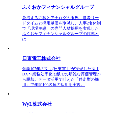
ふくおかフィナンシャルグループ
急増する応募とアナログの限界。選考リー
ドタイムと採用単価を削減し、人事2名体制
で「現場主導」の専門人材採用を実現した
ふくおかフィナンシャルグループの挑戦と
は
日東電工株式会社
創業107年のNitto(日東電工)が実現した採用
DX〜業務効率化で紙での煩雑な評価管理か
ら脱却。データ活用で叶えた「伴走型の採
用」で年間100名超の採用を実現。
WyL株式会社