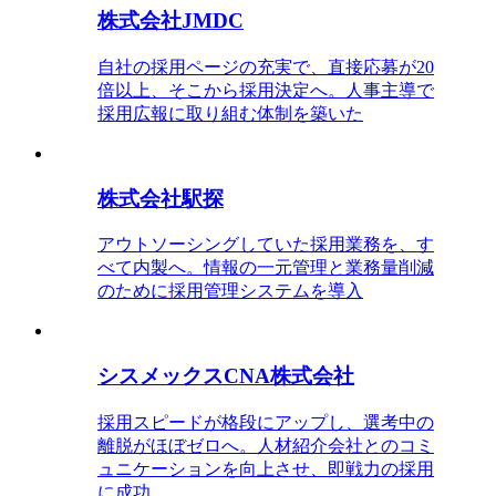
株式会社JMDC
自社の採用ページの充実で、直接応募が20
倍以上、そこから採用決定へ。人事主導で
採用広報に取り組む体制を築いた
株式会社駅探
アウトソーシングしていた採用業務を、す
べて内製へ。情報の一元管理と業務量削減
のために採用管理システムを導入
シスメックスCNA株式会社
採用スピードが格段にアップし、選考中の
離脱がほぼゼロへ。人材紹介会社とのコミ
ュニケーションを向上させ、即戦力の採用
に成功