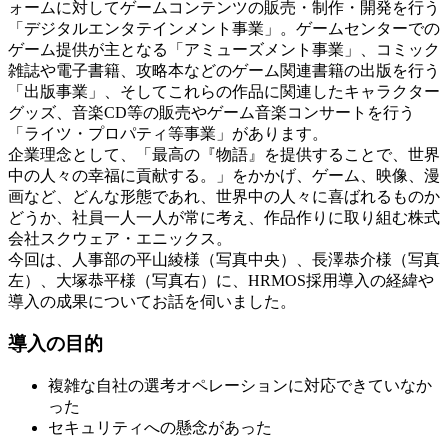
ォームに対してゲームコンテンツの販売・制作・開発を行う
「デジタルエンタテインメント事業」。ゲームセンターでの
ゲーム提供が主となる「アミューズメント事業」、コミック
雑誌や電子書籍、攻略本などのゲーム関連書籍の出版を行う
「出版事業」、そしてこれらの作品に関連したキャラクター
グッズ、音楽CD等の販売やゲーム音楽コンサートを行う
「ライツ・プロパティ等事業」があります。
企業理念として、「最高の『物語』を提供することで、世界
中の人々の幸福に貢献する。」をかかげ、ゲーム、映像、漫
画など、どんな形態であれ、世界中の人々に喜ばれるものか
どうか、社員一人一人が常に考え、作品作りに取り組む株式
会社スクウェア・エニックス。
今回は、人事部の平山綾様（写真中央）、長澤恭介様（写真
左）、大塚恭平様（写真右）に、HRMOS採用導入の経緯や
導入の成果についてお話を伺いました。
導入の目的
複雑な自社の選考オペレーションに対応できていなか
った
セキュリティへの懸念があった