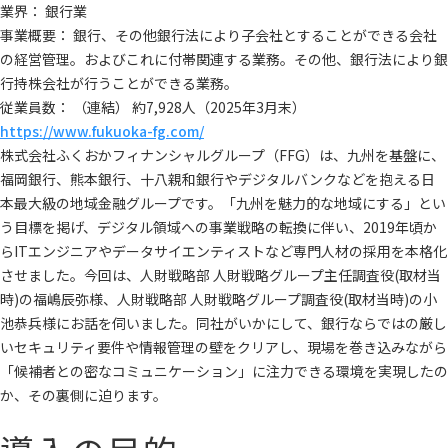
業界： 銀行業
事業概要： 銀行、その他銀行法により子会社とすることができる会社
の経営管理。およびこれに付帯関連する業務。その他、銀行法により銀
行持株会社が行うことができる業務。
従業員数： （連結） 約7,928人（2025年3月末）
https://www.fukuoka-fg.com/
株式会社ふくおかフィナンシャルグループ（FFG）は、九州を基盤に、
福岡銀行、熊本銀行、十八親和銀行やデジタルバンクなどを抱える日
本最大級の地域金融グループです。「九州を魅力的な地域にする」とい
う目標を掲げ、デジタル領域への事業戦略の転換に伴い、2019年頃か
らITエンジニアやデータサイエンティストなど専門人材の採用を本格化
させました。今回は、人財戦略部 人財戦略グループ主任調査役(取材当
時)の福嶋辰弥様、人財戦略部 人財戦略グループ調査役(取材当時)の小
池恭兵様にお話を伺いました。同社がいかにして、銀行ならではの厳し
いセキュリティ要件や情報管理の壁をクリアし、現場を巻き込みながら
「候補者との密なコミュニケーション」に注力できる環境を実現したの
か、その裏側に迫ります。