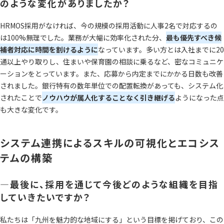
のような変化がありましたか？
HRMOS採用がなければ、今の規模の採用活動に人事2名で対応するの
は100%無理でした。業務が大幅に効率化された分、
最も優先すべき候
補者対応に時間を割けるように
なっています。多い方とは入社までに20
通以上やり取りし、住まいや保育園の相談に乗るなど、密なコミュニケ
ーションをとっています。また、応募から内定までにかかる日数も改善
されました。銀行特有の数年単位での配置転換があっても、システム化
されたことで
ノウハウが属人化することなく引き継げる
ようになった点
も大きな変化です。
システム連携によるスキルの可視化とエコシス
テムの構築
―最後に、採用を通じて今後どのような組織を目指
していきたいですか？
私たちは「九州を魅力的な地域にする」という目標を掲げており、この