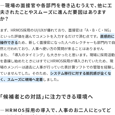
―現場の面接官や各部門を巻き込むうえで、他に工
夫されたことやスムーズに進んだ要因はあります
か？
まず、HRMOS採用のUI/UXが優れており、面接官は「A・B・C・NG」
といった評価を選んでコメントを入力するだけで済む点です。
直感的に
操作できる
ため、新しく面接官になった人へのレクチャーも部門内で自
然と行われており、人事へ使い方の質問が来ることはありません
また、「導入のタイミング」も大きかったと思います。現場に採用活動
を委譲し始めたときにはすでにHRMOS採用が導入されていたため、現
場のメンバーは過去に人事が行っていた表計算ソフトでの管理を経験し
ていませんでした。そのため、
システム移行に対する抵抗感が全くな
く、スムーズに現場へ定着
しました。
「候補者との対話」に注力できる環境へ
―HRMOS採用の導入で、人事のお二人にとってど