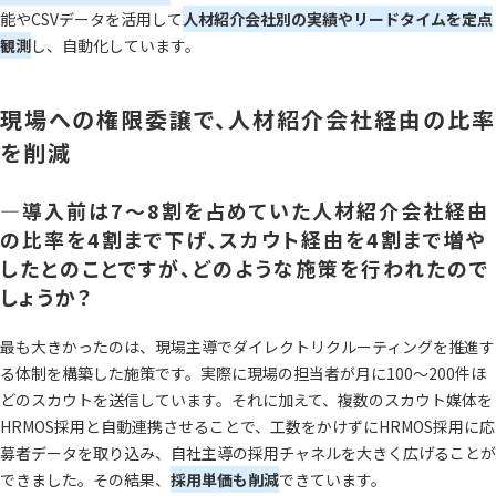
能やCSVデータを活用して
人材紹介会社別の実績やリードタイムを定点
観測
し、自動化しています。
現場への権限委譲で、人材紹介会社経由の比率
を削減
―導入前は7〜8割を占めていた人材紹介会社経由
の比率を4割まで下げ、スカウト経由を4割まで増や
したとのことですが、どのような施策を行われたので
しょうか？
最も大きかったのは、現場主導でダイレクトリクルーティングを推進す
る体制を構築した施策です。実際に現場の担当者が月に100〜200件ほ
どのスカウトを送信しています。それに加えて、複数のスカウト媒体を
HRMOS採用と自動連携させることで、工数をかけずにHRMOS採用に応
募者データを取り込み、自社主導の採用チャネルを大きく広げることが
できました。その結果、
採用単価も削減
できています。