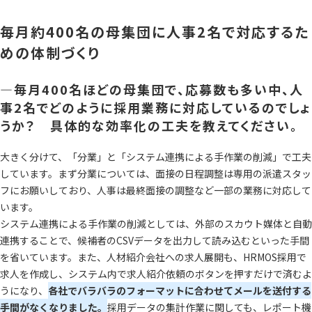
毎月約400名の母集団に人事2名で対応するた
めの体制づくり
―毎月400名ほどの母集団で、応募数も多い中、人
事2名でどのように採用業務に対応しているのでしょ
うか？ 具体的な効率化の工夫を教えてください。
大きく分けて、「分業」と「システム連携による手作業の削減」で工夫
しています。まず分業については、面接の日程調整は専用の派遣スタッ
フにお願いしており、人事は最終面接の調整など一部の業務に対応して
います。
システム連携による手作業の削減としては、外部のスカウト媒体と自動
連携することで、候補者のCSVデータを出力して読み込むといった手間
を省いています。また、人材紹介会社への求人展開も、HRMOS採用で
求人を作成し、システム内で求人紹介依頼のボタンを押すだけで済むよ
うになり、
各社でバラバラのフォーマットに合わせてメールを送付する
手間がなくなりました。
採用データの集計作業に関しても、レポート機