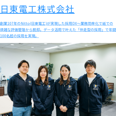
日東電工株式会社
創業107年のNitto(日東電工)が実現した採用DX〜業務効率化で紙での
煩雑な評価管理から脱却。データ活用で叶えた「伴走型の採用」で年間
100名超の採用を実現。