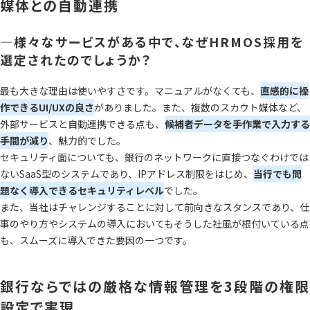
媒体との自動連携
―様々なサービスがある中で、なぜHRMOS採用を
選定されたのでしょうか？
最も大きな理由は使いやすさです。マニュアルがなくても、
直感的に操
作できるUI/UXの良さ
がありました。また、複数のスカウト媒体など、
外部サービスと自動連携できる点も、
候補者データを手作業で入力する
手間が減り
、魅力的でした。
セキュリティ面についても、銀行のネットワークに直接つなぐわけでは
ないSaaS型のシステムであり、IPアドレス制限をはじめ、
当行でも問
題なく導入できるセキュリティレベル
でした。
また、当社はチャレンジすることに対して前向きなスタンスであり、仕
事のやり方やシステムの導入においてもそうした社風が根付いている点
も、スムーズに導入できた要因の一つです。
銀行ならではの厳格な情報管理を3段階の権限
設定で実現