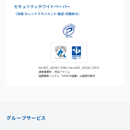
お問い合わせ
セキュリティホワイトペーパー
年末調整
（採用/タレントマネジメント/勤怠/労務給与）
No.I507 _ ISO/IEC 27001 / No.U032 _ ISO/IEC 27017
適用事業所：渋谷アクシュ
経費精算システム「HRMOS経費」は適用対象外
グループサービス