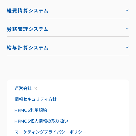
機能
トップ
経費精算システム
料金
トップ
労務管理システム
キャリア採用
トップ
導入事例
給与計算システム
お役立ち資料
ハーモス給与
トップ
トップ
お知らせ
機能
サービス資料でわかること
特長
運営会社
資料請求
給与明細
セキュリティ
情報セキュリティ方針
社内版ビズリーチ
日報管理
HRMOS利用規約
サポート
HRMOS個人情報の取り扱い
よくあるご質問
ワークフロー
マーケティングプライバシーポリシー