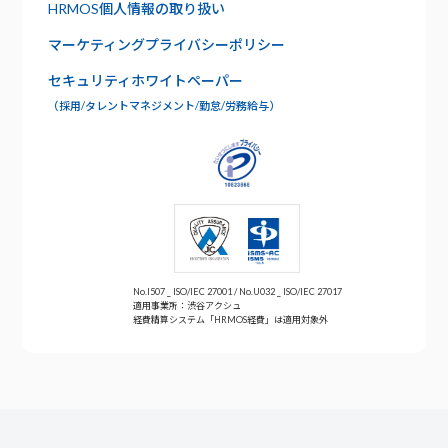
HRMOS個人情報の取り扱い
よくあるご質問
ワークフロー
マーケティングプライバシーポリシー
お問い合わせ
セキュリティホワイトペーパー
年末調整
（採用/タレントマネジメント/勤怠/労務給与）
No.I507 _ ISO/IEC 27001 / No.U032 _ ISO/IEC 27017
適用事業所：渋谷アクシュ
経費精算システム「HRMOS経費」は適用対象外