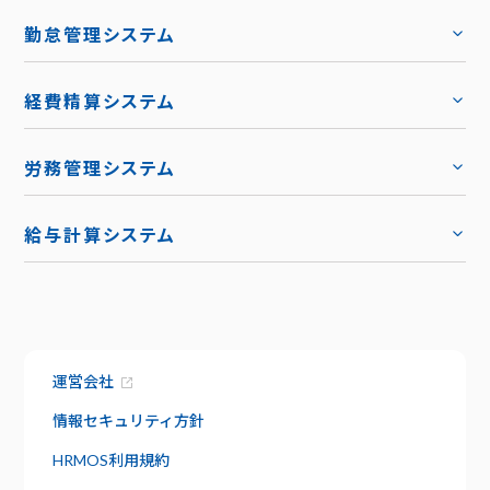
トップ
勤怠管理システム
トップ
機能
トップ
経費精算システム
料金
トップ
労務管理システム
キャリア採用
トップ
導入事例
給与計算システム
お役立ち資料
ハーモス給与
トップ
トップ
お知らせ
機能
サービス資料でわかること
特長
運営会社
資料請求
給与明細
セキュリティ
情報セキュリティ方針
社内版ビズリーチ
日報管理
HRMOS利用規約
サポート