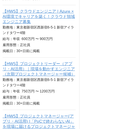
【HWS】クラウドエンジニア | Azure ×
AI環境でキャリアを築く！クラウド領域
エンジニア募集
勤務地：東京都新宿区西新宿6-5-1 新宿アイラ
ンドタワー4階
給与：
年収
600万円 〜 900万円
雇用形態：正社員
掲載日：
30+日
前に掲載
【HWS】プロジェクトリーダー（アプ
リ・AI活用）｜現場を動かすエンジニア
（次期プロジェクトマネージャー候補）
勤務地：東京都新宿区西新宿6-5-1 新宿アイラ
ンドタワー4階
給与：
年収
750万円 〜 1200万円
雇用形態：正社員
掲載日：
30+日
前に掲載
【HWS】プロジェクトマネージャー(ア
プリ・AI活用) |「PoCで終わらないAI」
を現場に届けるプロジェクトマネージャ