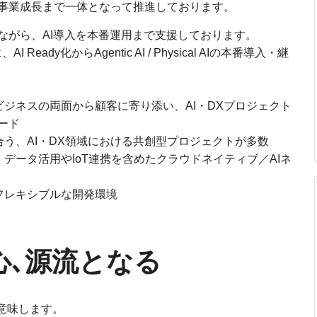
事業成長まで一体となって推進しております。
ながら、AI導入を本番運用まで支援しております。
AI Ready化からAgentic AI / Physical AIの本番導入・継
ジネスの両面から顧客に寄り添い、AI・DXプロジェクト
ード
う、AI・DX領域における共創型プロジェクトが多数
・データ活用やIoT連携を含めたクラウドネイティブ／AIネ
フレキシブルな開発環境
心､源流となる
｣を意味します。