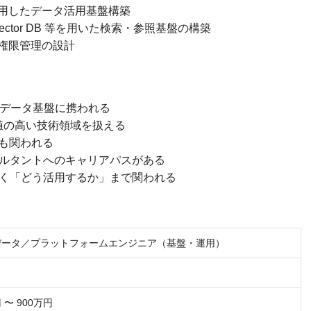
flake を活用したデータ活用基盤構築
arch、Vector DB 等を用いた検索・参照基盤の構築
権限管理の設計
たモダンデータ基盤に携われる
ど市場価値の高い技術領域を扱える
にも関われる
サルタントへのキャリアパスがある
なく「どう活用するか」まで関われる
Iデータ／プラットフォームエンジニア（基盤・運用）
 〜 900万円