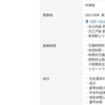
年俸制
勤務地
163-130
地図で確
・丸の内線 
・大江戸線 新
・新宿駅より
・労働時間区
勤務時間
・休憩時間：6
・時間外労働
・標準的な勤務時
　※勤務状況に
・リモートワ
・ 完全週休2
休日
・ 祝日

・ 夏季休暇(
・ 年末年始休
・ 有給休暇(入
・ 慶弔休暇
