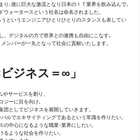
まり､後に巨大な激流となり日本のＩＴ業界を飲み込んで､
ドウォータースという社名は命名されました。
ろうというエンジニアひとりひとりのスタンスも表してい
し、デジタルの力で世界との連携も自由にこなす｡
､メンバーが一丸となって社会に貢献いたします。
×ビジネス＝∞」
ームやサービスを創り、
ロジーに目を向け､
集団としてビジネスを展開していきます。
ーバルでエキサイティングであるという常識を作りたい。
スの中心になるような職業･業界にしたい。
けるような社会を作りたい。