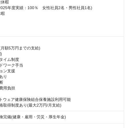
休暇

2025年度実績：100％　女性社員2名・男性社員1名)

 

(月額5万円までの支給)



タイム制度

ドワーク手当

ョン支援

あり

断

費用負担

ソフトウェア健康保険組合保養施設利用可能

格取得制度あり(最大2万円/月支給)
保険完備(健康・雇用・労災・厚生年金)