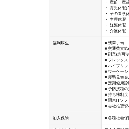
・ 産前・産後
・ 育児休暇(
・ 子の看護休暇
・ 生理休暇

・ 妊娠休暇

・ 介護休暇
■ 残業手当

福利厚生
■ 交通費支給
■ 副業(許可制)
■ フレックス
■ ハイブリッ
■ ワーケーシ
■ 慶弔見舞金
■ 定期健康診
■ 予防接種の
■ 持ち株制度

■ 関東IT
■ 会社推奨資
■ 各種社会
加入保険