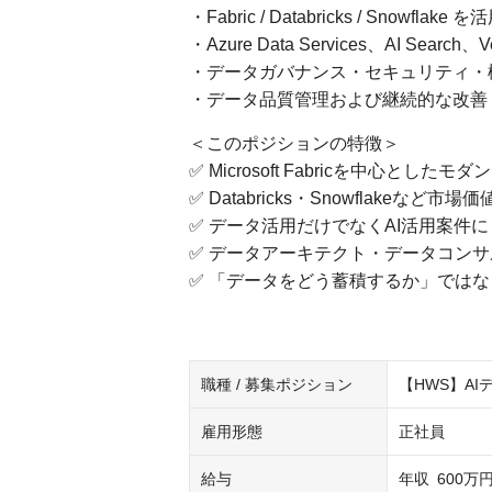
・Fabric / Databricks / Snow
・Azure Data Services、AI Se
・データガバナンス・セキュリティ・
・データ品質管理および継続的な改善
＜このポジションの特徴＞
✅ Microsoft Fabricを中心とし
✅ Databricks・Snowflakeな
✅ データ活用だけでなくAI活用案件
✅ データアーキテクト・データコン
✅ 「データをどう蓄積するか」では
職種 / 募集ポジション
【HWS】A
雇用形態
正社員
給与
年収
600万円