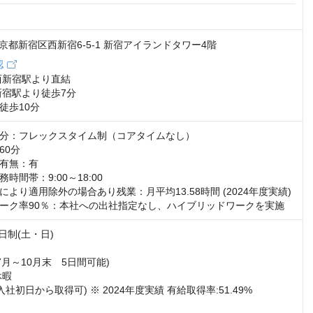
4 東京都新宿区西新宿6-5-1 新宿アイランドタワー4階
認
西新宿駅より直結

宿駅より徒歩7分

徒歩10分
分：フレックスタイム制（コアタイムなし）

0分

有無：有

間帯：9:00～18:00

より適用除外の場合あり残業：月平均13.58時間 (2024年度実績)

ーク率90％：本社への出社指定なし、ハイブリッドワークを実施
日制(土・日)

7月～10月末　5日間可能)

暇

社初日から取得可) ※ 2024年度実績 有給取得率:51.49%
