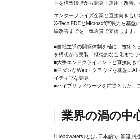
トを構想段階から開発・運用・改善、
エンタープライズ企業と直接向き合い
X-Tech FDEとMicrosoft実装力を基盤に、
続改善までを一気通貫で支援します。
■自社主導の開発体制を軸に、技術とビ
を構想から実装、継続的な進化までリ
■大手エンドクライアントと直接向き合
■モダンなWeb・クラウドを基盤にAI
イティブな開発
■ハイブリッドワークを前提とした、
業界の渦の中
｢Headwaters｣とは､日本語で｢源流