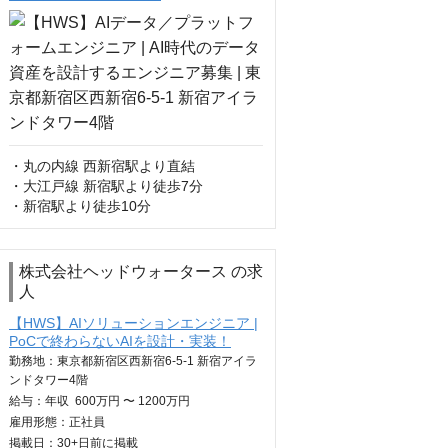
・丸の内線 西新宿駅より直結

・大江戸線 新宿駅より徒歩7分

・新宿駅より徒歩10分
株式会社ヘッドウォータース の求
人
【HWS】AIソリューションエンジニア |
PoCで終わらないAIを設計・実装！
勤務地：東京都新宿区西新宿6-5-1 新宿アイラ
ンドタワー4階
給与：
年収
600万円 〜 1200万円
雇用形態：正社員
掲載日：
30+日
前に掲載