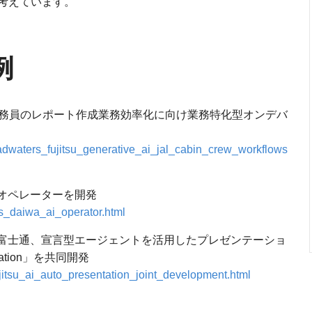
考えています。
例
乗務員のレポート作成業務効率化に向け業務特化型オンデバ
adwaters_fujitsu_generative_ai_jal_cabin_crew_workflows
Iオペレーターを開発
s_daiwa_ai_operator.html
と富士通、宣言型エージェントを活用したプレゼンテーショ
ntation」を共同開発
jitsu_ai_auto_presentation_joint_development.html