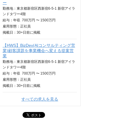
ー
勤務地：東京都新宿区西新宿6-5-1 新宿アイラ
ンドタワー4階
給与：
年収
700万円 〜 1500万円
雇用形態：正社員
掲載日：
30+日
前に掲載
【HWS】BizDev(AIコンサルティング営
業)顧客課題を事業機会へ変える提案営
業
勤務地：東京都新宿区西新宿6-5-1 新宿アイラ
ンドタワー4階
給与：
年収
700万円 〜 1500万円
雇用形態：正社員
掲載日：
30+日
前に掲載
すべての求人を見る