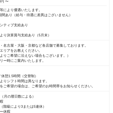
00円 〜
等により優遇いたします。

期間あり（給与・待遇に差異はございません）

ンティブ支給あり

より決算賞与支給あり（5月末）
・名古屋・大阪・京都など各店舗で募集しております。

エリアをお教えください。

よりご希望に沿えない場合もございます。）

リー時にご案内いたします。
／休憩1.5時間（交替制）

よりシフト時間は異なります。

をご希望の場合は、ご希望のお時間帯をお知らせください。
日（月の暦日数による）

暇

（階級により3または5連休）

ー休暇
