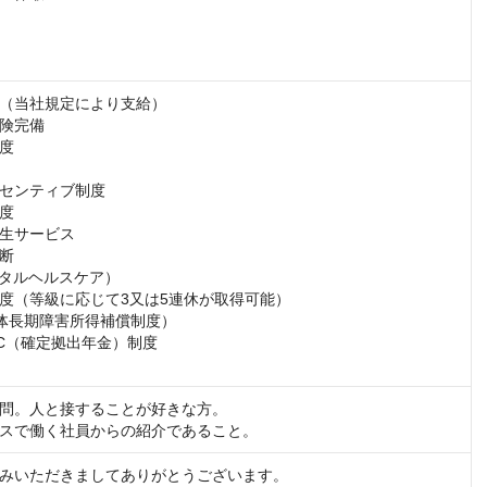
（当社規定により支給）

険完備

度

センティブ制度

度

生サービス

断

ンタルヘルスケア）

度（等級に応じて3又は5連休が取得可能）

団体長期障害所得補償制度）

C（確定拠出年金）制度

問。人と接することが好きな方。

スで働く社員からの紹介であること。
みいただきましてありがとうございます。
