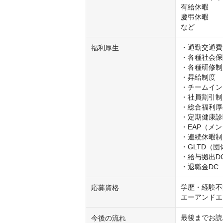
有給休暇

慶弔休暇

など
・通勤交通費
福利厚生
・各種社会保
・各種研修制
・昇給制度

・チームイン
・社員割引制
・総合福利厚
・定期健康診
・EAP（メ
・連続休暇制
・GLTD（
・給与拠出D
・退職金DC
学歴・経験不
応募資格
エーアンドエ
最後までお読
今後の流れ