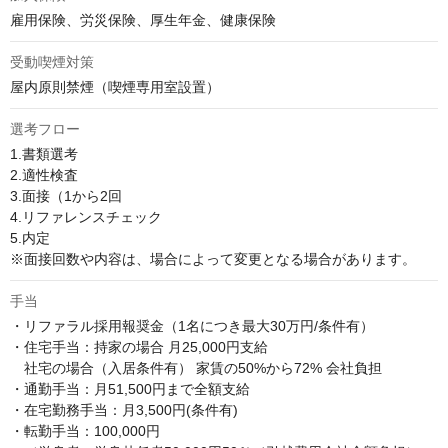
雇用保険、労災保険、厚生年金、健康保険
受動喫煙対策
屋内原則禁煙（喫煙専用室設置）
選考フロー
1.書類選考

2.適性検査

3.面接（1から2回

4.リファレンスチェック

5.内定

※面接回数や内容は、場合によって変更となる場合があります。
手当
・リファラル採用報奨金（1名につき最大30万円/条件有）

・住宅手当：持家の場合 月25,000円支給 

　社宅の場合（入居条件有） 家賃の50%から72% 会社負担

・通勤手当：月51,500円まで全額支給

・在宅勤務手当：月3,500円(条件有)

・転勤手当：100,000円
