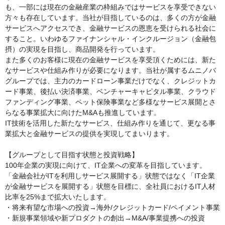
も、一部には現在の金融産業の枠組みではサービスを享受できない
方々も存在しています。当社が目指しているのは、多くの方が金融
サービスへアクセスでき、金融サービスの恩恵を受けられる社会に
すること。いわゆるファイナンシャル・インクルージョン（金融包
摂）の実現を目指し、商品開発を行っています。

また多くのお客様に現在の金融サービスを享受頂くためには、新た
なサービスや仕組み作りが必要になります。当社が属するムニノバ
グループでは、主力のカードローン事業だけでなく、クレジットカ
ード事業、後払い決済事業、ベンチャーキャピタル事業、クラウド
ファンディング事業、ペット保険事業など多様なサービス展開とさ
らなる事業拡大に向けたM&Aも推進しています。

IT技術を活用した新たなサービス、仕組み作りを通じて、更なる事
業拡大と金融サービスの提供を実現してまいります。

【グループとして目指す状態と投資戦略】

100年企業の実現に向けて、IT企業への変革を目指しています。
「金融会社がITを利用しサービス展開する」状態ではなく「IT企業
が金融サービスを展開する」状態を目標に、全社員におけるIT人材
比率を25%まで拡大いたします。

・将来有望な市場への投資→海外/クレジットカード/ペイメント事業

・新規事業領域や新プロダクトの創出→M&A/事業提携への投資
