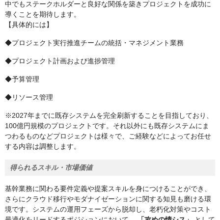
中でもステークホルダーと良好な関係を築きプロジェクトを成功に
導くことを期待します。
【具体的には】
◆プロジェクト実行推進チームの統括・マネジメント業務
◆プロジェクト計画および進捗管理
◆予算管理
◆リソース管理
※2027年までに既存システムを完全刷新することを目指しており、
100億円規模のプロジェクトです。それ以外にも既存システムにま
つわるものなどプロジェクトは様々で、ご経験などによってお任せ
する内容は調整します。
得られるスキル・市場価値
基幹業務に関わる要件定義や提案スキルを身につけることができ、
さらにクラウド移行やモダナイゼーションに関する知見も磨ける環
境です。システムの運用フェーズから脱却し、老朽化対策やコスト
最適化をリードするポジションにおいて、
「攻めの情シス」
として