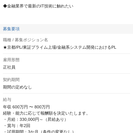
◆金融業界で最新のIT技術に触れたい
募集要項
職種 / 募集ポジション名
★京都/PL/東証プライム上場/金融系システム開発におけるPL
雇用形態
正社員
契約期間
期間の定めなし
給与
年収
600万円 〜 800万円
経験・能力に応じて報酬額を決定いたします。

・月給：330,000円～（昇給あり）

・賞与：年2回

・試用期間：3か月（条件の変更なし）