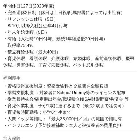
年間休日127日(2023年度)

・完全週休2日制（休日は土日祝/配属部署によっては出社有）

・リフレッシュ休暇（5日）

　※10月以降入社は翌年4月付与

・年末年始休暇（5日）

・有給（入社時10日付与。勤続1年経過後20日付与）

　取得率73.4%

・積立有給休暇（最大40日）

・育児休暇、看護休暇、介護休暇、結婚休暇、産前産後休暇、慶弔
休暇、災害休暇、子育て応援休暇、ペット忌引休暇
福利厚生
・資格取得支援制度：資格受験料と交通費を全額負担

・学習支援制度 ：対象者にSchoo/ Udemy等のライセンス配布

・従業員持株会/確定拠出年金/職場積立NISA/財形貯蓄/共済会 等

・育児休業制度：子が1歳に達するまで（最長2歳まで延長可）

・育児短時間勤務：小学6年生まで

・人間ドッグ等補助：「最大35,000円／回」の範囲で補助有

・インフルエンザ予防接種補助：本人と被扶養者の費用負担
加入保険