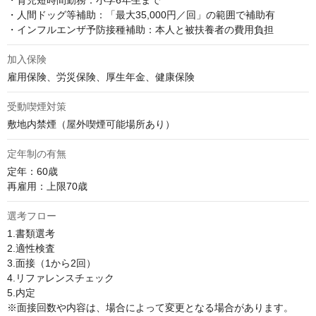
・育児短時間勤務：小学6年生まで

・人間ドッグ等補助：「最大35,000円／回」の範囲で補助有

・インフルエンザ予防接種補助：本人と被扶養者の費用負担
加入保険
雇用保険、労災保険、厚生年金、健康保険
受動喫煙対策
敷地内禁煙（屋外喫煙可能場所あり）
定年制の有無
定年：60歳 

再雇用：上限70歳
選考フロー
1.書類選考

2.適性検査

3.面接（1から2回）

4.リファレンスチェック

5.内定

※面接回数や内容は、場合によって変更となる場合があります。