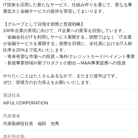
IT技術を活用した新たなサービス、仕組み作りを通じて、更なる事
業拡大と金融サービスの提供を実現してまいります。

【グループとして目指す状態と投資戦略】

100年企業の実現に向けて、IT企業への変革を目指しています。
「金融会社がITを利用しサービス展開する」状態ではなく「IT企業
が金融サービスを展開する」状態を目標に、全社員におけるIT人材
比率を25%まで拡大いたします。

・将来有望な市場への投資→海外/クレジットカード/ペイメント事業

・新規事業領域や新プロダクトの創出→M&A/事業提携への投資

やりたいことはたくさんあるなかで、まだまだ道半ばです。

ぜひ、皆様方のお力添えをお願いいたします。
英語社名
AIFUL CORPORATION
代表者名
代表取締役社長　福田　光秀
本社所在地