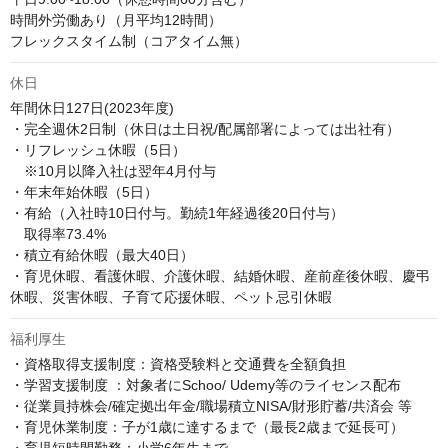
時間外労働あり（月平均12時間）

フレックスタイム制（コアタイム無）
休日
年間休日127日(2023年度)

・完全週休2日制（休日は土日祝/配属部署によっては出社有）

・リフレッシュ休暇（5日）

　※10月以降入社は翌年4月付与

・年末年始休暇（5日）

・有給（入社時10日付与。勤続1年経過後20日付与）

　取得率73.4%

・積立有給休暇（最大40日）

・育児休暇、看護休暇、介護休暇、結婚休暇、産前産後休暇、慶弔
休暇、災害休暇、子育て応援休暇、ペット忌引休暇
福利厚生
・資格取得支援制度：資格受験料と交通費を全額負担

・学習支援制度 ：対象者にSchoo/ Udemy等のライセンス配布

・従業員持株会/確定拠出年金/職場積立NISA/財形貯蓄/共済会 等

・育児休業制度：子が1歳に達するまで（最長2歳まで延長可）
