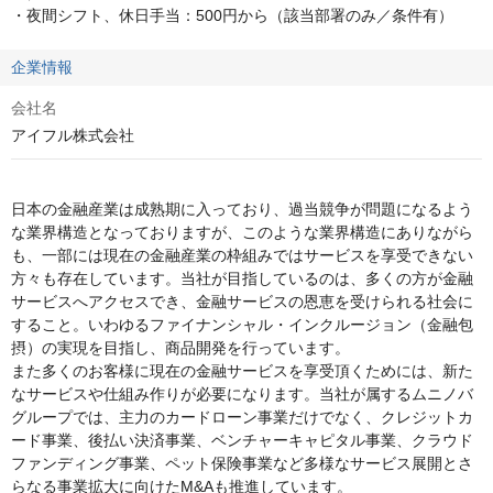
・夜間シフト、休日手当：500円から（該当部署のみ／条件有）
企業情報
会社名
アイフル株式会社
日本の金融産業は成熟期に入っており、過当競争が問題になるよう
な業界構造となっておりますが、このような業界構造にありながら
も、一部には現在の金融産業の枠組みではサービスを享受できない
方々も存在しています。当社が目指しているのは、多くの方が金融
サービスへアクセスでき、金融サービスの恩恵を受けられる社会に
すること。いわゆるファイナンシャル・インクルージョン（金融包
摂）の実現を目指し、商品開発を行っています。

また多くのお客様に現在の金融サービスを享受頂くためには、新た
なサービスや仕組み作りが必要になります。当社が属するムニノバ
グループでは、主力のカードローン事業だけでなく、クレジットカ
ード事業、後払い決済事業、ベンチャーキャピタル事業、クラウド
ファンディング事業、ペット保険事業など多様なサービス展開とさ
らなる事業拡大に向けたM&Aも推進しています。
