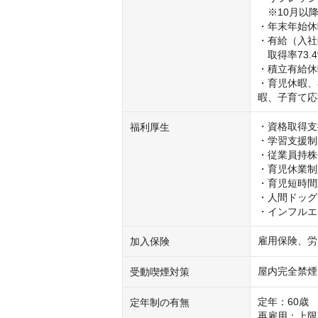
　※10月以降
・年末年始休
・有給（入社
　取得率73.4
・積立有給休
・育児休暇、
暇、子育て応
・資格取得支
福利厚生
・学習支援制度
・従業員持株会
・育児休業制
・育児短時間
・人間ドッグ
・インフルエ
雇用保険、労
加入保険
屋内完全禁煙
受動喫煙対策
定年：60歳 

定年制の有無
再雇用：上限