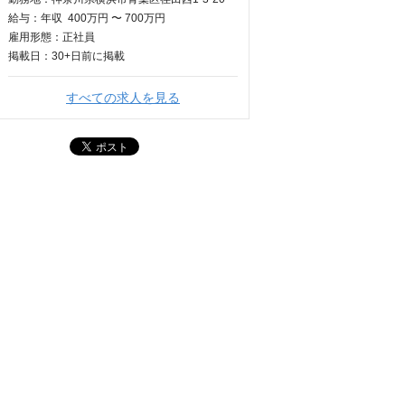
給与：
年収
400万円 〜 700万円
雇用形態：正社員
掲載日：
30+日
前に掲載
すべての求人を見る