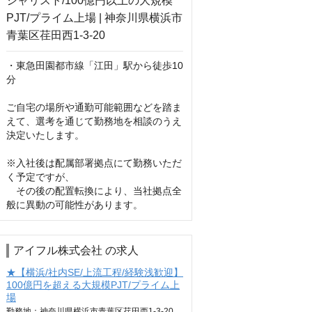
・東急田園都市線「江田」駅から徒歩10
分

ご自宅の場所や通勤可能範囲などを踏ま
えて、選考を通じて勤務地を相談のうえ
決定いたします。

※入社後は配属部署拠点にて勤務いただ
く予定ですが、

　その後の配置転換により、当社拠点全
般に異動の可能性があります。
アイフル株式会社 の求人
★【横浜/社内SE/上流工程/経験浅歓迎】
100億円を超える大規模PJT/プライム上
場
勤務地：神奈川県横浜市青葉区荏田西1-3-20