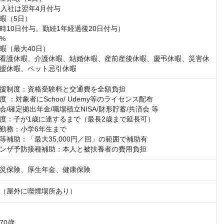
入社は翌年4月付与

暇（5日）

時10日付与。勤続1年経過後20日付与）

%

暇（最大40日）

看護休暇、介護休暇、結婚休暇、産前産後休暇、慶弔休暇、災害休
援休暇、ペット忌引休暇
援制度：資格受験料と交通費を全額負担

 ：対象者にSchoo/ Udemy等のライセンス配布

/確定拠出年金/職場積立NISA/財形貯蓄/共済会 等

度：子が1歳に達するまで（最長2歳まで延長可）

勤務：小学6年生まで

等補助：「最大35,000円／回」の範囲で補助有

ンザ予防接種補助：本人と被扶養者の費用負担
災保険、厚生年金、健康保険
（屋外に喫煙場所あり）
70歳