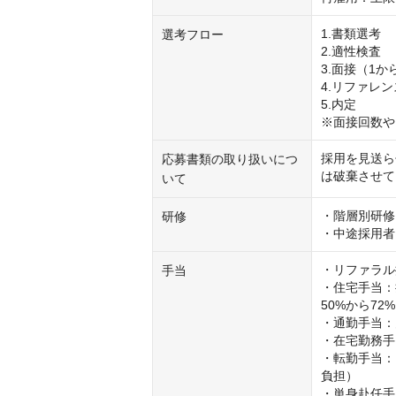
1.書類選考

選考フロー
2.適性検査

3.面接（1から
4.リファレン
5.内定

※面接回数や
採用を見送ら
応募書類の取り扱いにつ
は破棄させて
いて
・階層別研修
研修
・中途採用者
・リファラル
手当
・住宅手当：
50%から72%
・通勤手当：月
・在宅勤務手当
・転勤手当：1
負担）

・単身赴任手当