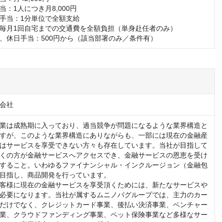
：1人につき月8,000円

手当：1分単位で全額支給

毎月1回自宅までの交通費を全額負担（単身赴任者のみ）

、休日手当：500円から（該当部署のみ／条件有）
会社
業は成熟期に入っており、過当競争が問題になるような業界構造と
すが、このような業界構造にありながらも、一部には現在の金融産
はサービスを享受できない方々も存在しています。当社が目指して
くの方が金融サービスへアクセスでき、金融サービスの恩恵を受け
すること。いわゆるファイナンシャル・インクルージョン（金融包
目指し、商品開発を行っています。

客様に現在の金融サービスを享受頂くためには、新たなサービスや
必要になります。当社が属するムニノバグループでは、主力のカー
だけでなく、クレジットカード事業、後払い決済事業、ベンチャー
業、クラウドファンディング事業、ペット保険事業など多様なサー