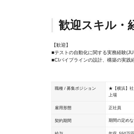
歓迎スキル・
【歓迎】
■テストの自動化に関する実務経験(JUnit,chai,s
■CIパイプラインの設計、構築の実践経験（Jenkins
職種 / 募集ポジション
★【横浜】社内
上場
雇用形態
正社員
期間の定めな
契約期間
給与
年収
550万円