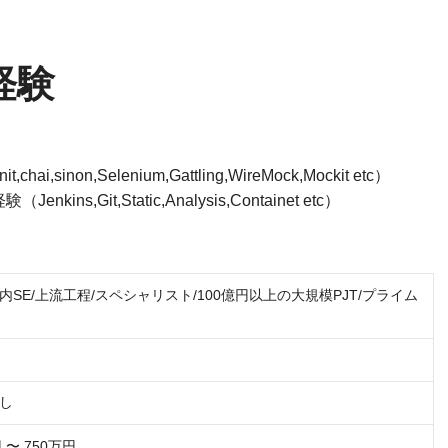
経験
inon,Selenium,Gattling,WireMock,Mockit etc）
,Git,Static,Analysis,Containet etc）
SE/上流工程/スペシャリスト/100億円以上の大規模PJT/プライム
し
 〜 750万円