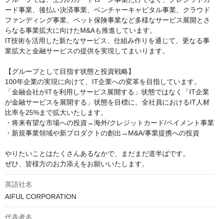
ード事業、後払い決済事業、ベンチャーキャピタル事業、クラウド
ファンディング事業、ペット保険事業など多様なサービス展開とさ
らなる事業拡大に向けたM&Aも推進しています。

IT技術を活用した新たなサービス、仕組み作りを通じて、更なる事
業拡大と金融サービスの提供を実現してまいります。

【グループとして目指す状態と投資戦略】

100年企業の実現に向けて、IT企業への変革を目指しています。
「金融会社がITを利用しサービス展開する」状態ではなく「IT企業
が金融サービスを展開する」状態を目標に、全社員におけるIT人材
比率を25%まで拡大いたします。

・将来有望な市場への投資→海外/クレジットカード/ペイメント事業

・新規事業領域や新プロダクトの創出→M&A/事業提携への投資

やりたいことはたくさんあるなかで、まだまだ道半ばです。

ぜひ、皆様方のお力添えをお願いいたします。
英語社名
AIFUL CORPORATION
代表者名