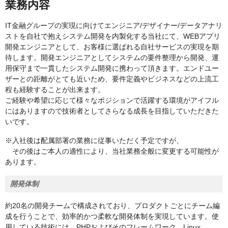
業務内容
IT金融グループの実現に向けてエンジニア/デザイナー/データアナリ
ストを自社で抱えシステム開発を内製化する当社にて、WEBアプリ
開発エンジニアとして、お客様に選ばれる自社サービスの実現を期
待します。開発エンジニアとしてシステムの要件整理から開発、運
用保守まで一貫したシステム開発に携わって頂きます。エンドユー
ザーとの距離がとても近いため、要件定義やビジネスなどの上流工
程も経験することが出来ます。
ご経験や希望に応じて様々なポジションで活躍する環境がアイフル
にはありますので技術者としてさらなる成長を目指していただきた
いです。
※入社後は配属部署の業務に従事いただく予定ですが、
その後はご本人の適性により、当社業務全般に変更する可能性が
あります。
開発体制
約20名の開発チームで構成されており、プロダクトごとにチーム編
成を行うことで、効率的かつ柔軟な開発体制を実現しています。使
用している技術には、PHPおよびそのフレームワーク、Linux、