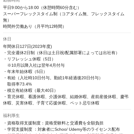
勤務時間
平日9:00から18:00（休憩時間60分含む）

スーパーフレックスタイム制（コアタイム無、フレックスタイム
無）

時間外労働あり（月平均12時間）
休日
年間休日127日(2023年度)

・完全週休2日制（休日は土日祝/配属部署によっては出社有）

・リフレッシュ休暇（5日）

　※10月以降入社は翌年4月付与

・年末年始休暇（5日）

・有給（入社時10日付与。勤続1年経過後20日付与）

　取得率73.4%

・積立有給休暇（最大40日）

・育児休暇、看護休暇、介護休暇、結婚休暇、産前産後休暇、慶弔
休暇、災害休暇、子育て応援休暇、ペット忌引休暇
福利厚生
・資格取得支援制度：資格受験料と交通費を全額負担

・学習支援制度 ：対象者にSchoo/ Udemy等のライセンス配布
