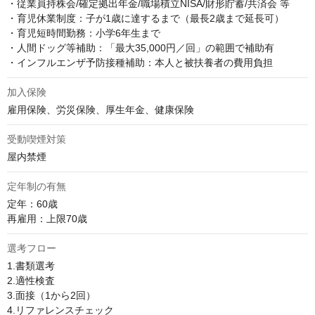
・従業員持株会/確定拠出年金/職場積立NISA/財形貯蓄/共済会 等

・育児休業制度：子が1歳に達するまで（最長2歳まで延長可）

・育児短時間勤務：小学6年生まで

・人間ドッグ等補助：「最大35,000円／回」の範囲で補助有

・インフルエンザ予防接種補助：本人と被扶養者の費用負担
加入保険
雇用保険、労災保険、厚生年金、健康保険
受動喫煙対策
屋内禁煙
定年制の有無
定年：60歳 

再雇用：上限70歳
選考フロー
1.書類選考

2.適性検査

3.面接（1から2回）

4.リファレンスチェック
