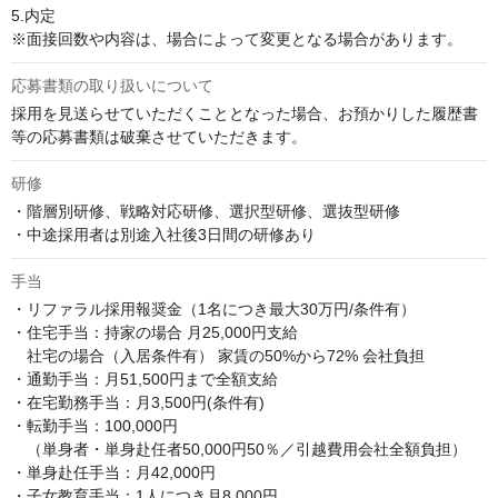
5.内定

※面接回数や内容は、場合によって変更となる場合があります。
応募書類の取り扱いについて
採用を見送らせていただくこととなった場合、お預かりした履歴書
等の応募書類は破棄させていただきます。
研修
・階層別研修、戦略対応研修、選択型研修、選抜型研修

・中途採用者は別途入社後3日間の研修あり
手当
・リファラル採用報奨金（1名につき最大30万円/条件有）

・住宅手当：持家の場合 月25,000円支給 

　社宅の場合（入居条件有） 家賃の50%から72% 会社負担

・通勤手当：月51,500円まで全額支給

・在宅勤務手当：月3,500円(条件有)

・転勤手当：100,000円

　（単身者・単身赴任者50,000円50％／引越費用会社全額負担）

・単身赴任手当：月42,000円

・子女教育手当：1人につき月8,000円
