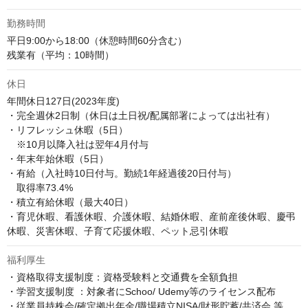
勤務時間
平日9:00から18:00（休憩時間60分含む）

残業有（平均：10時間）
休日
年間休日127日(2023年度)

・完全週休2日制（休日は土日祝/配属部署によっては出社有）

・リフレッシュ休暇（5日）

　※10月以降入社は翌年4月付与

・年末年始休暇（5日）

・有給（入社時10日付与。勤続1年経過後20日付与）

　取得率73.4%

・積立有給休暇（最大40日）

・育児休暇、看護休暇、介護休暇、結婚休暇、産前産後休暇、慶弔
休暇、災害休暇、子育て応援休暇、ペット忌引休暇
福利厚生
・資格取得支援制度：資格受験料と交通費を全額負担

・学習支援制度 ：対象者にSchoo/ Udemy等のライセンス配布

・従業員持株会/確定拠出年金/職場積立NISA/財形貯蓄/共済会 等
