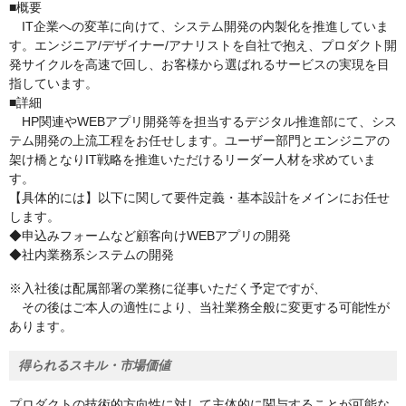
■概要
IT企業への変革に向けて、システム開発の内製化を推進していま
す。エンジニア/デザイナー/アナリストを自社で抱え、プロダクト開
発サイクルを高速で回し、お客様から選ばれるサービスの実現を目
指しています。
■詳細
HP関連やWEBアプリ開発等を担当するデジタル推進部にて、シス
テム開発の上流工程をお任せします。ユーザー部門とエンジニアの
架け橋となりIT戦略を推進いただけるリーダー人材を求めていま
す。
【具体的には】以下に関して要件定義・基本設計をメインにお任せ
します。
◆申込みフォームなど顧客向けWEBアプリの開発
◆社内業務系システムの開発
※入社後は配属部署の業務に従事いただく予定ですが、
その後はご本人の適性により、当社業務全般に変更する可能性が
あります。
得られるスキル・市場価値
プロダクトの技術的方向性に対して主体的に関与することが可能な