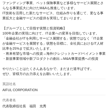
ファンディング事業、ペット保険事業など多様なサービス展開とさ
らなる事業拡大に向けたM&Aも推進しています。

IT技術を活用した新たなサービス、仕組み作りを通じて、更なる事
業拡大と金融サービスの提供を実現してまいります。

【グループとして目指す状態と投資戦略】

100年企業の実現に向けて、IT企業への変革を目指しています。
「金融会社がITを利用しサービス展開する」状態ではなく「IT企業
が金融サービスを展開する」状態を目標に、全社員におけるIT人材
比率を25%まで拡大いたします。

・将来有望な市場への投資→海外/クレジットカード/ペイメント事業

・新規事業領域や新プロダクトの創出→M&A/事業提携への投資

やりたいことはたくさんあるなかで、まだまだ道半ばです。

ぜひ、皆様方のお力添えをお願いいたします。
英語社名
AIFUL CORPORATION
代表者名
代表取締役社長　福田　光秀