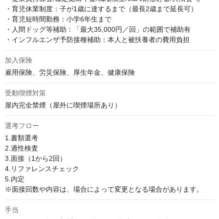
・育児休業制度：子が1歳に達するまで（最長2歳まで延長可）

・育児短時間勤務：小学6年生まで

・人間ドッグ等補助：「最大35,000円／回」の範囲で補助有

・インフルエンザ予防接種補助：本人と被扶養者の費用負担
加入保険
雇用保険、労災保険、厚生年金、健康保険
受動喫煙対策
屋内完全禁煙（屋外に喫煙場所あり）
選考フロー
1.書類選考

2.適性検査

3.面接（1から2回）

4.リファレンスチェック

5.内定

※面接回数や内容は、場合によって変更となる場合があります。
手当