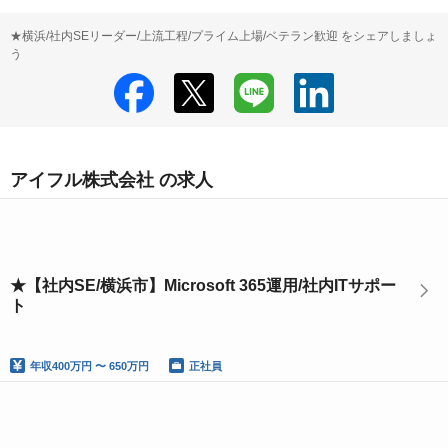
★横浜/社内SEリーダー/上流工程/プライム上場/ベテラン歓迎 をシェアしましょ
う
アイフル株式会社 の求人
★【社内SE/横浜市】Microsoft 365運用/社内ITサポー
ト
年収
400万円 〜 650万円
正社員