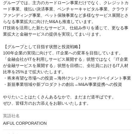
グループでは、主力のカードローン事業だけでなく、クレジットカ
ード事業、後払い決済事業、ベンチャーキャピタル事業、クラウド
ファンディング事業、ペット保険事業など多様なサービス展開とさ
らなる事業拡大に向けたM&Aも推進しています。

IT技術を活用した新たなサービス、仕組み作りを通じて、更なる事
業拡大と金融サービスの提供を実現してまいります。

【グループとして目指す状態と投資戦略】

100年企業の実現に向けて、IT企業への変革を目指しています。
「金融会社がITを利用しサービス展開する」状態ではなく「IT企業
が金融サービスを展開する」状態を目標に、全社員におけるIT人材
比率を25%まで拡大いたします。

・将来有望な市場への投資→海外/クレジットカード/ペイメント事業

・新規事業領域や新プロダクトの創出→M&A/事業提携への投資

やりたいことはたくさんあるなかで、まだまだ道半ばです。

ぜひ、皆様方のお力添えをお願いいたします。
英語社名
AIFUL CORPORATION