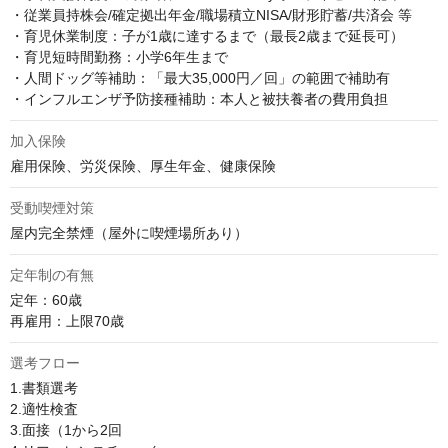
・従業員持株会/確定拠出年金/職場積立NISA/財形貯蓄/共済会 等

・育児休業制度：子が1歳に達するまで（最長2歳まで延長可）

・育児短時間勤務：小学6年生まで

・人間ドッグ等補助：「最大35,000円／回」の範囲で補助有

・インフルエンザ予防接種補助：本人と被扶養者の費用負担
加入保険
雇用保険、労災保険、厚生年金、健康保険
受動喫煙対策
屋内完全禁煙（屋外に喫煙場所あり）
定年制の有無
定年：60歳 

再雇用：上限70歳
選考フロー
1.書類選考

2.適性検査

3.面接（1から2回
