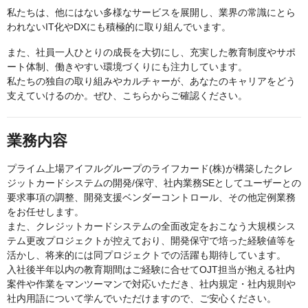
私たちは、他にはない多様なサービスを展開し、業界の常識にとら
われないIT化やDXにも積極的に取り組んでいます。
また、社員一人ひとりの成長を大切にし、充実した教育制度やサポ
ート体制、働きやすい環境づくりにも注力しています。
私たちの独自の取り組みやカルチャーが、あなたのキャリアをどう
支えていけるのか。ぜひ、こちらからご確認ください。
業務内容
プライム上場アイフルグループのライフカード(株)が構築したクレ
ジットカードシステムの開発/保守、社内業務SEとしてユーザーとの
要求事項の調整、開発支援ベンダーコントロール、その他定例業務
をお任せします。
また、クレジットカードシステムの全面改定をおこなう大規模シス
テム更改プロジェクトが控えており、開発保守で培った経験値等を
活かし、将来的には同プロジェクトでの活躍も期待しています。
入社後半年以内の教育期間はご経験に合せてOJT担当が抱える社内
案件や作業をマンツーマンで対応いただき、社内規定・社内規則や
社内用語について学んでいただけますので、ご安心ください。