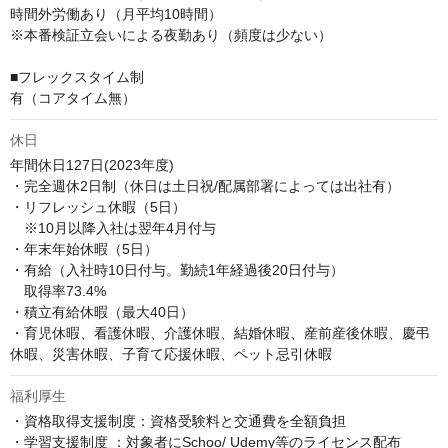
時間外労働あり（月平均10時間）

※本番検証立会いによる夜勤あり（頻度は少ない）

■フレックスタイム制

有（コアタイム無）
休日
年間休日127日(2023年度)

・完全週休2日制（休日は土日祝/配属部署によっては出社有）

・リフレッシュ休暇（5日）

　※10月以降入社は翌年4月付与

・年末年始休暇（5日）

・有給（入社時10日付与。勤続1年経過後20日付与）

　取得率73.4%

・積立有給休暇（最大40日）

・育児休暇、看護休暇、介護休暇、結婚休暇、産前産後休暇、慶弔
休暇、災害休暇、子育て応援休暇、ペット忌引休暇
福利厚生
・資格取得支援制度：資格受験料と交通費を全額負担

・学習支援制度 ：対象者にSchoo/ Udemy等のライセンス配布
