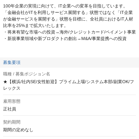
100年企業の実現に向けて、IT企業への変革を目指しています。
「金融会社がITを利用しサービス展開する」状態ではなく「IT企業
が金融サービスを展開する」状態を目標に、全社員におけるIT人材
比率を25%まで拡大いたします。
・将来有望な市場への投資→海外/クレジットカード/ペイメント事業
・新規事業領域や新プロダクトの創出→M&A/事業提携への投資
募集要項
職種 / 募集ポジション名
★【横浜/社内SE/女性歓迎】プライム上場/システム本部/副業OK/フ
レックス
雇用形態
正社員
契約期間
期間の定めなし