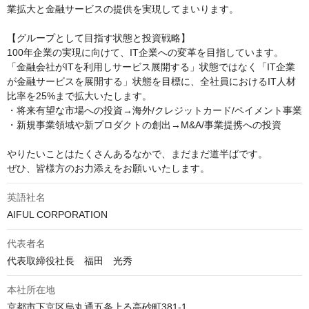
業拡大と金融サービスの提供を実現してまいります。

【グループとして目指す状態と投資戦略】

100年企業の実現に向けて、IT企業への変革を目指しています。
「金融会社がITを利用しサービス展開する」状態ではなく「IT企業
が金融サービスを展開する」状態を目標に、全社員におけるIT人材
比率を25%まで拡大いたします。

・将来有望な市場への投資→海外/クレジットカード/ペイメント事業

・新規事業領域や新プロダクトの創出→M&A/事業提携への投資

やりたいことはたくさんあるなかで、まだまだ道半ばです。

ぜひ、皆様方のお力添えをお願いいたします。
英語社名
AIFUL CORPORATION
代表者名
代表取締役社長　福田　光秀
本社所在地
京都市下京区烏丸通五条上る高砂町381-1