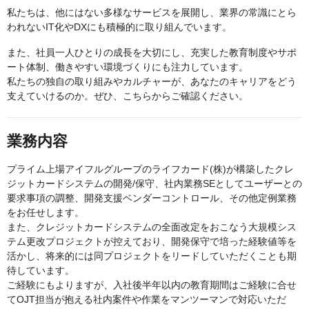
私たちは、他にはない多様なサービスを展開し、業界の常識にとら
われないIT化やDXにも積極的に取り組んでいます。
また、社員一人ひとりの成長を大切にし、充実した教育制度やサポ
ート体制、働きやすい環境づくりにも注力しています。
私たちの独自の取り組みやカルチャーが、あなたのキャリアをどう
支えていけるのか。ぜひ、こちらからご確認ください。
業務内容
プライム上場アイフルグループのライフカード(株)が構築したクレ
ジットカードシステムの開発/保守、社内業務SEとしてユーザーとの
要求事項の調整、開発支援ベンダーコントロール、その他定例業務
をお任せします。
また、クレジットカードシステムの全面改定をおこなう大規模シス
テム更改プロジェクトが控えており、開発保守で培った経験値等を
活かし、将来的には同プロジェクトをリードしていただくことも期
待しています。
ご経験にもよりますが、入社後半年以内の教育期間はご経験に合せ
てOJT担当が抱える社内案件や作業をマンツーマンで対応いただ