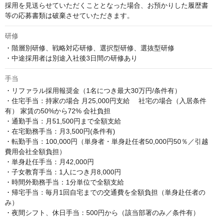
採用を見送らせていただくこととなった場合、お預かりした履歴書
等の応募書類は破棄させていただきます。
研修
・階層別研修、戦略対応研修、選択型研修、選抜型研修

・中途採用者は別途入社後3日間の研修あり
手当
・リファラル採用報奨金（1名につき最大30万円/条件有）

・住宅手当：持家の場合 月25,000円支給 　社宅の場合（入居条件
有） 家賃の50%から72% 会社負担

・通勤手当：月51,500円まで全額支給

・在宅勤務手当：月3,500円(条件有)

・転勤手当：100,000円（単身者・単身赴任者50,000円50％／引越
費用会社全額負担）

・単身赴任手当：月42,000円

・子女教育手当：1人につき月8,000円

・時間外勤務手当：1分単位で全額支給

・帰宅手当：毎月1回自宅までの交通費を全額負担（単身赴任者の
み）

・夜間シフト、休日手当：500円から（該当部署のみ／条件有）