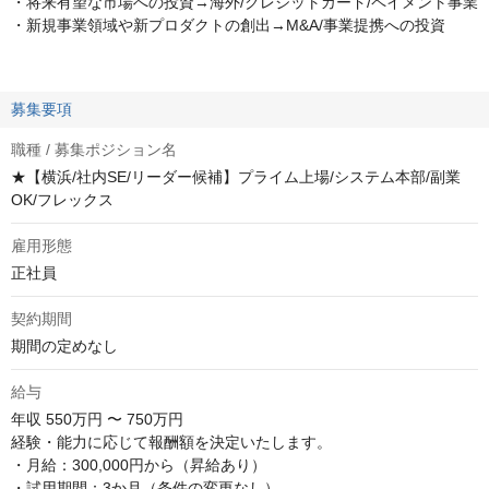
・将来有望な市場への投資→海外/クレジットカード/ペイメント事業
・新規事業領域や新プロダクトの創出→M&A/事業提携への投資
募集要項
職種 / 募集ポジション名
★【横浜/社内SE/リーダー候補】プライム上場/システム本部/副業
OK/フレックス
雇用形態
正社員
契約期間
期間の定めなし
給与
年収
550万円 〜 750万円
経験・能力に応じて報酬額を決定いたします。

・月給：300,000円から（昇給あり）

・試用期間：3か月（条件の変更なし）