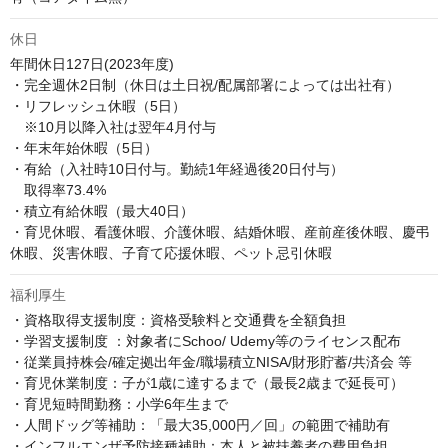
休日
年間休日127日(2023年度)

・完全週休2日制（休日は土日祝/配属部署によっては出社有）

・リフレッシュ休暇（5日）

　※10月以降入社は翌年4月付与

・年末年始休暇（5日）

・有給（入社時10日付与。勤続1年経過後20日付与）

　取得率73.4%

・積立有給休暇（最大40日）

・育児休暇、看護休暇、介護休暇、結婚休暇、産前産後休暇、慶弔
休暇、災害休暇、子育て応援休暇、ペット忌引休暇
福利厚生
・資格取得支援制度：資格受験料と交通費を全額負担

・学習支援制度 ：対象者にSchoo/ Udemy等のライセンス配布

・従業員持株会/確定拠出年金/職場積立NISA/財形貯蓄/共済会 等

・育児休業制度：子が1歳に達するまで（最長2歳まで延長可）

・育児短時間勤務：小学6年生まで

・人間ドッグ等補助：「最大35,000円／回」の範囲で補助有

・インフルエンザ予防接種補助：本人と被扶養者の費用負担