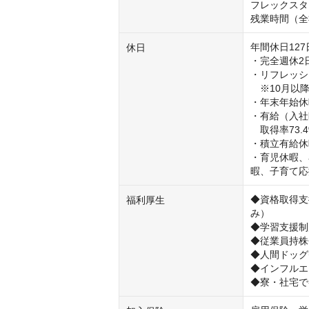
フレックスタ
残業時間（全
年間休日127日
休日
・完全週休2
・リフレッシ
　※10月以降
・年末年始休
・有給（入社
　取得率73.4
・積立有給休
・育児休暇、
暇、子育て応
◆資格取得支
福利厚生
み）

◆学習支援制度
◆従業員持株会
◆人間ドッグ
◆インフルエ
◆寮・社宅で