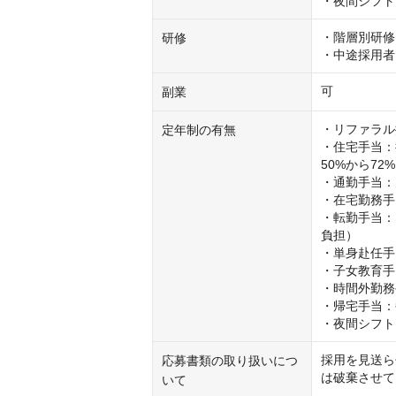
・夜間シフト
・階層別研修
研修
・中途採用者
可
副業
・リファラル
定年制の有無
・住宅手当：
50%から72%
・通勤手当：月
・在宅勤務手当
・転勤手当：1
負担）

・単身赴任手当
・子女教育手当
・時間外勤務
・帰宅手当：
・夜間シフト
採用を見送ら
応募書類の取り扱いにつ
は破棄させて
いて