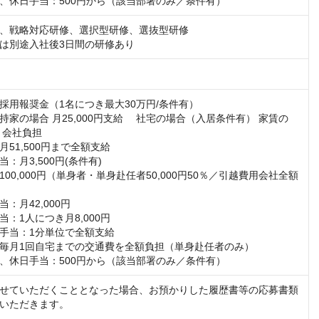
、休日手当：500円から（該当部署のみ／条件有）
、戦略対応研修、選択型研修、選抜型研修

は別途入社後3日間の研修あり
採用報奨金（1名につき最大30万円/条件有）

持家の場合 月25,000円支給 　社宅の場合（入居条件有） 家賃の
 会社負担

51,500円まで全額支給

：月3,500円(条件有)

00,000円（単身者・単身赴任者50,000円50％／引越費用会社全額
：月42,000円

：1人につき月8,000円

手当：1分単位で全額支給

毎月1回自宅までの交通費を全額負担（単身赴任者のみ）

、休日手当：500円から（該当部署のみ／条件有）
せていただくこととなった場合、お預かりした履歴書等の応募書類
いただきます。