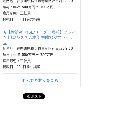
勤務地：神奈川県横浜市青葉区荏田西1-3-20
給与：
年収
500万円 〜 700万円
雇用形態：正社員
掲載日：
30+日
前に掲載
★【横浜/社内SE/リーダー候補】プライ
ム上場/システム本部/副業OK/フレック
ス
勤務地：神奈川県横浜市青葉区荏田西1-3-20
給与：
年収
550万円 〜 750万円
雇用形態：正社員
掲載日：
30+日
前に掲載
すべての求人を見る