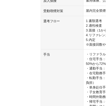
雇用保険、労
加入保険
屋内完全禁煙
受動喫煙対策
1.書類選考

選考フロー
2.適性検査

3.面接（1から
4.リファレン
5.内定

※面接回数や
・リファラル
手当
・住宅手当：
50%から72%
・通勤手当：月
・在宅勤務手当
・転勤手当：1
負担）

・単身赴任手当
・子女教育手当
・時間外勤務
・帰宅手当：