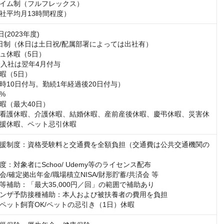
イム制（フルフレックス）

社平均月13時間程度）
(2023年度)

日制（休日は土日祝/配属部署によっては出社有）

ュ休暇（5日）

入社は翌年4月付与

暇（5日）

時10日付与。勤続1年経過後20日付与）

%

暇（最大40日）

看護休暇、介護休暇、結婚休暇、産前産後休暇、慶弔休暇、災害休
援休暇、ペット忌引休暇
援制度：資格受験料と交通費を全額負担（交通費は公共交通機関の
：対象者にSchoo/ Udemy等のライセンス配布

/確定拠出年金/職場積立NISA/財形貯蓄/共済会 等

等補助：「最大35,000円／回」の範囲で補助あり

ンザ予防接種補助：本人および被扶養者の費用を負担

ペット飼育OK/ペットの忌引き（1日）休暇