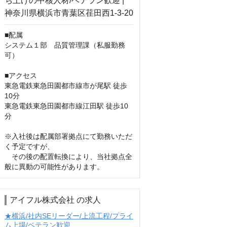
■配属

システム１部　品質管理課（私服勤務
可）

■アクセス

東急電鉄東急田園都市線市が尾駅 徒歩
10分

東急電鉄東急田園都市線江田駅 徒歩10
分

※入社後は配属部署拠点にて勤務いただ
く予定ですが、

　その後の配置転換により、当社拠点全
般に異動の可能性があります。
アイフル株式会社 の求人
★横浜/社内SEリーダー/上流工程/プライ
ム上場/ベテラン歓迎