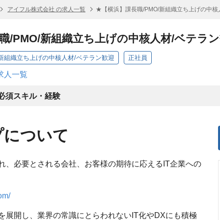
アイフル株式会社 の求人一覧
★【横浜】課長職/PMO/新組織立ち上げの中核
職/PMO/新組織立ち上げの中核人材/ベテラ
/新組織立ち上げの中核人材/ベテラン歓迎
正社員
求人一覧
必須スキル・経験
プについて
れ、必要とされる会社、お客様の期待に応えるIT企業への
om/
を展開し、業界の常識にとらわれないIT化やDXにも積極