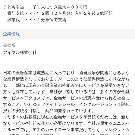
子ども手当・・子１人につき最大４０００円

　賞与支給・・・年２回（２ヶ月分）入社２年後支給開始

　残業代・・・・１分単位で支給
企業情報
会社名
アイフル株式会社
日本の金融産業は成熟期に入っており、過当競争が問題になるよう
な業界構造となっておりますが、このような業界構造にありながら
も、一部には現在の金融産業の枠組みではサービスを享受できない
方々も存在しています。当社が目指しているのは、多くの方が金融
サービスへアクセスでき、金融サービスの恩恵を受けられる社会に
すること。いわゆるファイナンシャル・インクルージョン（金融包
摂）の実現を目指し、商品開発を行っています。

また多くのお客様に現在の金融サービスを享受頂くためには、新た
なサービスや仕組み作りが必要になります。当社が属するムニノバ
グループでは、主力のカードローン事業だけでなく、クレジットカ