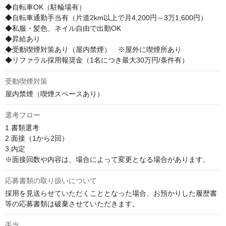
◆自転車OK（駐輪場有）

◆自転車通勤手当有（片道2km以上で月4,200円～3万1,600円）

◆私服・髪色、ネイル自由で出勤OK

◆昇給あり

◆受動喫煙対策あり（屋内禁煙）　※屋外に喫煙所あり

◆リファラル採用報奨金（1名につき最大30万円/条件有）
受動喫煙対策
屋内禁煙（喫煙スペースあり）
選考フロー
1.書類選考

2.面接（1から2回）

3.内定

※面接回数や内容は、場合によって変更となる場合があります。
応募書類の取り扱いについて
採用を見送らせていただくこととなった場合、お預かりした履歴書
等の応募書類は破棄させていただきます。
手当