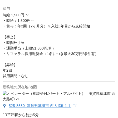
給与
時給
1,500円 〜
・時給：1,500円～

・賞与：年2回（2ヶ月分）※入社3年目から支給開始

【手当】

・時間外手当

・通勤手当（上限51,500円/月）

・リファラル採用報奨金（1名につき最大30万円/条件有）

【昇給】

年2回

試用期間：なし
勤務地の所在地/地図
525-8530 滋賀県草津市 西大路町1-1
JR草津駅から徒歩5分
