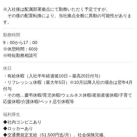
※入社後は配属部署拠点にて勤務いただく予定ですが、

　その後の配置転換により、当社拠点全般に異動の可能性がありま
す。
勤務時間
9：00から17：00

※休憩時間：60分

※時短勤務相談可
休日
・有給休暇（入社半年経過後10日～最高20日付与）

・リフレッシュ休暇（最大年5日）※10月以降入社の場合は翌年4月
付与

・その他…慶弔休暇/育児休暇/ウェルネス休暇/産前産後休暇/子育て
応援休暇/介護休暇/ペット忌引休暇等
福利厚生
◆社内コンビニあり

◆ロッカーあり

◆交通費規定支給（51,500円迄/月）、社会保険完備、
