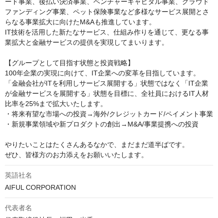
ード事業、後払い決済事業、ベンチャーキャピタル事業、クラウド
ファンディング事業、ペット保険事業など多様なサービス展開とさ
らなる事業拡大に向けたM&Aも推進しています。

IT技術を活用した新たなサービス、仕組み作りを通じて、更なる事
業拡大と金融サービスの提供を実現してまいります。

【グループとして目指す状態と投資戦略】

100年企業の実現に向けて、IT企業への変革を目指しています。
「金融会社がITを利用しサービス展開する」状態ではなく「IT企業
が金融サービスを展開する」状態を目標に、全社員におけるIT人材
比率を25%まで拡大いたします。

・将来有望な市場への投資→海外/クレジットカード/ペイメント事業

・新規事業領域や新プロダクトの創出→M&A/事業提携への投資

やりたいことはたくさんあるなかで、まだまだ道半ばです。

ぜひ、皆様方のお力添えをお願いいたします。
英語社名
AIFUL CORPORATION
代表者名