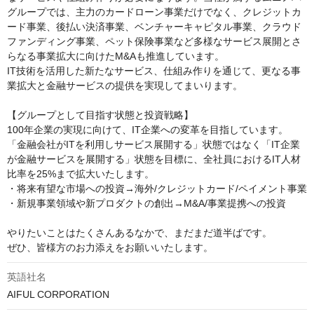
グループでは、主力のカードローン事業だけでなく、クレジットカ
ード事業、後払い決済事業、ベンチャーキャピタル事業、クラウド
ファンディング事業、ペット保険事業など多様なサービス展開とさ
らなる事業拡大に向けたM&Aも推進しています。

IT技術を活用した新たなサービス、仕組み作りを通じて、更なる事
業拡大と金融サービスの提供を実現してまいります。

【グループとして目指す状態と投資戦略】

100年企業の実現に向けて、IT企業への変革を目指しています。
「金融会社がITを利用しサービス展開する」状態ではなく「IT企業
が金融サービスを展開する」状態を目標に、全社員におけるIT人材
比率を25%まで拡大いたします。

・将来有望な市場への投資→海外/クレジットカード/ペイメント事業

・新規事業領域や新プロダクトの創出→M&A/事業提携への投資

やりたいことはたくさんあるなかで、まだまだ道半ばです。

ぜひ、皆様方のお力添えをお願いいたします。
英語社名
AIFUL CORPORATION