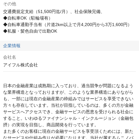
その他
交通費規定支給（51,500円迄/月）、社会保険完備、

◆自転車OK（駐輪場有）

◆自転車通勤手当有（片道2km以上で月4,200円から3万1,600円）

◆私服・髪色自由で出勤OK
企業情報
会社名
アイフル株式会社
日本の金融産業は成熟期に入っており、過当競争が問題になるよう
な業界構造となっておりますが、このような業界構造にありながら
も、一部には現在の金融産業の枠組みではサービスを享受できない
方々も存在しています。当社が目指しているのは、多くの方が金融
サービスへアクセスでき、金融サービスの恩恵を受けられる社会に
すること。いわゆるファイナンシャル・インクルージョン（金融包
摂）の実現を目指し、商品開発を行っています。

また多くのお客様に現在の金融サービスを享受頂くためには、新た
なサービスや仕組み作りが必要になります。当社が属するムニノバ