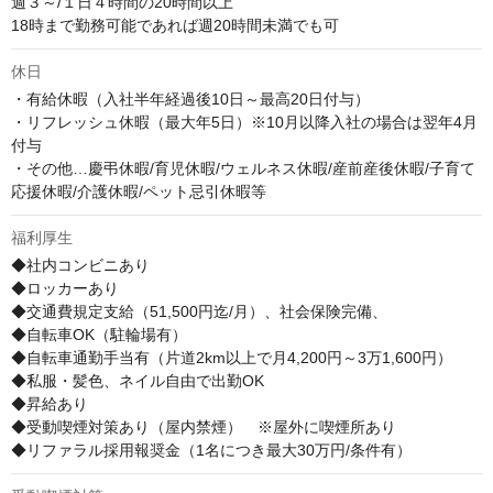
週３～/１日４時間の20時間以上

18時まで勤務可能であれば週20時間未満でも可
休日
・有給休暇（入社半年経過後10日～最高20日付与）

・リフレッシュ休暇（最大年5日）※10月以降入社の場合は翌年4月
付与

・その他…慶弔休暇/育児休暇/ウェルネス休暇/産前産後休暇/子育て
応援休暇/介護休暇/ペット忌引休暇等
福利厚生
◆社内コンビニあり

◆ロッカーあり

◆交通費規定支給（51,500円迄/月）、社会保険完備、

◆自転車OK（駐輪場有）

◆自転車通勤手当有（片道2km以上で月4,200円～3万1,600円）

◆私服・髪色、ネイル自由で出勤OK

◆昇給あり

◆受動喫煙対策あり（屋内禁煙）　※屋外に喫煙所あり

◆リファラル採用報奨金（1名につき最大30万円/条件有）