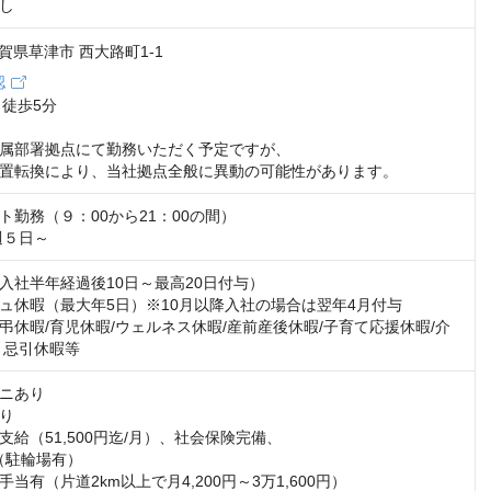
し
 滋賀県草津市 西大路町1-1
認
徒歩5分

属部署拠点にて勤務いただく予定ですが、

置転換により、当社拠点全般に異動の可能性があります。
勤務（９：00から21：00の間）

週５日～
入社半年経過後10日～最高20日付与）

ュ休暇（最大年5日）※10月以降入社の場合は翌年4月付与

弔休暇/育児休暇/ウェルネス休暇/産前産後休暇/子育て応援休暇/介
ト忌引休暇等
ニあり

り

給（51,500円迄/月）、社会保険完備、

（駐輪場有）

当有（片道2km以上で月4,200円～3万1,600円）
