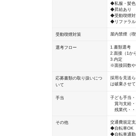
◆私服・髪色
◆昇給あり

◆受動喫煙対
◆リファラル
屋内禁煙（喫
受動喫煙対策
1.書類選考

選考フロー
2.面接（1から
3.内定

※面接回数や
採用を見送ら
応募書類の取り扱いにつ
は破棄させて
いて
子ども手当・
手当
　賞与支給・
　残業代・・
交通費規定支給
その他
◆自転車OK
◆自転車通勤手