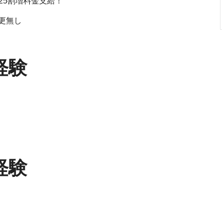
.25割増料金支給！
更無し
経験
経験