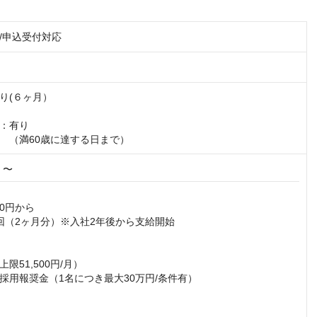
/申込受付対応
り(６ヶ月）

有り 

　（満60歳に達する日まで）
円 〜
0円から

回（2ヶ月分）※入社2年後から支給開始

限51,500円/月）

採用報奨金（1名につき最大30万円/条件有）
