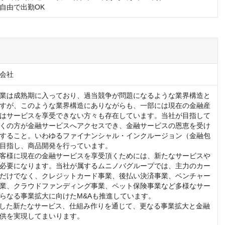
自由で出勤OK
会社
業は成熟期に入っており、過当競争が問題になるような業界構造と
すが、このような業界構造にありながらも、一部には現在の金融産
はサービスを享受できない方々も存在しています。当社が目指して
くの方が金融サービスへアクセスでき、金融サービスの恩恵を受け
すること。いわゆるファイナンシャル・インクルージョン（金融包
目指し、商品開発を行っています。

客様に現在の金融サービスを享受頂くためには、新たなサービスや
必要になります。当社が属するムニノバグループでは、主力のカー
だけでなく、クレジットカード事業、後払い決済事業、ベンチャー
業、クラウドファンディング事業、ペット保険事業など多様なサー
らなる事業拡大に向けたM&Aも推進しています。

用した新たなサービス、仕組み作りを通じて、更なる事業拡大と金融
供を実現してまいります。
