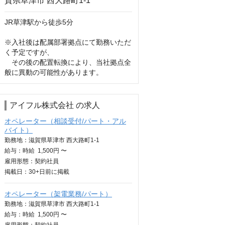
JR草津駅から徒歩5分

※入社後は配属部署拠点にて勤務いただ
く予定ですが、

　その後の配置転換により、当社拠点全
般に異動の可能性があります。
アイフル株式会社 の求人
オペレーター（相談受付/パート・アル
バイト）
勤務地：滋賀県草津市 西大路町1-1
給与：
時給
1,500円 〜
雇用形態：契約社員
掲載日：
30+日
前に掲載
オペレーター（架電業務/パート）
勤務地：滋賀県草津市 西大路町1-1
給与：
時給
1,500円 〜