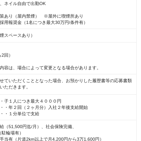
、ネイル自由で出勤OK

策あり（屋内禁煙）　※屋外に喫煙所あり

採用報奨金（1名につき最大30万円/条件有）
煙スペースあり）
2回）

内容は、場合によって変更となる場合があります。
せていただくこととなった場合、お預かりした履歴書等の応募書類
いただきます。
・子１人につき最大４０００円

・・年２回（２ヶ月分）入社２年後支給開始

・・１分単位で支給
（51,500円迄/月）、社会保険完備、

（駐輪場有）

当有（片道2km以上で月4,200円から3万1,600円）
