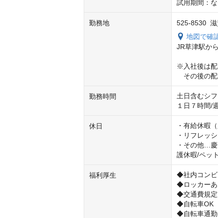
試用期間：な
勤務地
525-8530
地図で確
JR草津駅から
※入社後は配
　その後の配
土日含むシフト
勤務時間
１日７時間/
・有給休暇（
休日
・リフレッシ
・その他…慶
護休暇/ペッ
◆社内コンビ
福利厚生
◆ロッカーあ
◆交通費規定支
◆自転車OK
◆自転車通勤手