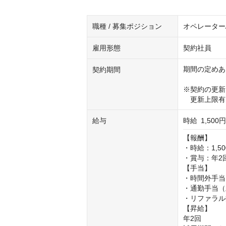
職種 / 募集ポジション
オペレーター
雇用形態
契約社員
期間の定めあ
契約期間
※契約の更新：
　更新上限有
給与
時給
1,500
【報酬】

・時給：1,50
・賞与：年2
【手当】

・時間外手当

・通勤手当（上
・リファラル
【昇給】

年2回
