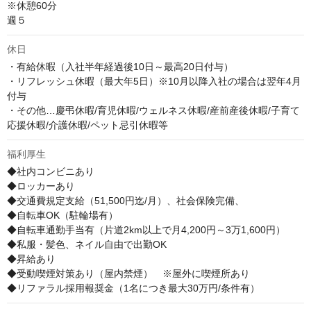
※休憩60分

週５
休日
・有給休暇（入社半年経過後10日～最高20日付与）

・リフレッシュ休暇（最大年5日）※10月以降入社の場合は翌年4月
付与

・その他…慶弔休暇/育児休暇/ウェルネス休暇/産前産後休暇/子育て
応援休暇/介護休暇/ペット忌引休暇等
福利厚生
◆社内コンビニあり

◆ロッカーあり

◆交通費規定支給（51,500円迄/月）、社会保険完備、

◆自転車OK（駐輪場有）

◆自転車通勤手当有（片道2km以上で月4,200円～3万1,600円）

◆私服・髪色、ネイル自由で出勤OK

◆昇給あり

◆受動喫煙対策あり（屋内禁煙）　※屋外に喫煙所あり

◆リファラル採用報奨金（1名につき最大30万円/条件有）