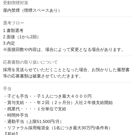
受動喫煙対策
屋内禁煙（喫煙スペースあり）
選考フロー
1.書類選考

2.面接（1から2回）

3.内定

※面接回数や内容は、場合によって変更となる場合があります。
応募書類の取り扱いについて
採用を見送らせていただくこととなった場合、お預かりした履歴書
等の応募書類は破棄させていただきます。
手当
・子ども手当・・子１人につき最大４０００円

・賞与支給・・・年２回（２ヶ月分）入社２年後支給開始

・残業代・・・・１分単位で支給

・時間外手当

・通勤手当（上限51,500円/月）

・リファラル採用報奨金（1名につき最大30万円/条件有）

【昇給】
