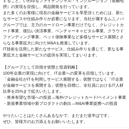
すること。いわゆるファイナンシャル・インクルージョン（金融包
摂）の実現を目指し、商品開発を行っています。

また多くのお客様に現在の金融サービスを享受頂くためには、新た
なサービスや仕組み作りが必要になります。当社が属するムニノバ
グループでは、主力のカードローン事業だけでなく、クレジットカ
ード事業、後払い決済事業、ベンチャーキャピタル事業、クラウド
ファンディング事業、ペット保険事業など多様なサービス展開とさ
らなる事業拡大に向けたM&Aも推進しています。

IT技術を活用した新たなサービス、仕組み作りを通じて、更なる事
業拡大と金融サービスの提供を実現してまいります。

【グループとして目指す状態と投資戦略】

100年企業の実現に向けて、IT企業への変革を目指しています。
「金融会社がITを利用しサービス展開する」状態ではなく「IT企業
が金融サービスを展開する」状態を目標に、全社員におけるIT人材
比率を25%まで拡大いたします。

・将来有望な市場への投資→海外/クレジットカード/ペイメント事業

・新規事業領域や新プロダクトの創出→M&A/事業提携への投資

やりたいことはたくさんあるなかで、まだまだ道半ばです。

ぜひ、皆様方のお力添えをお願いいたします。