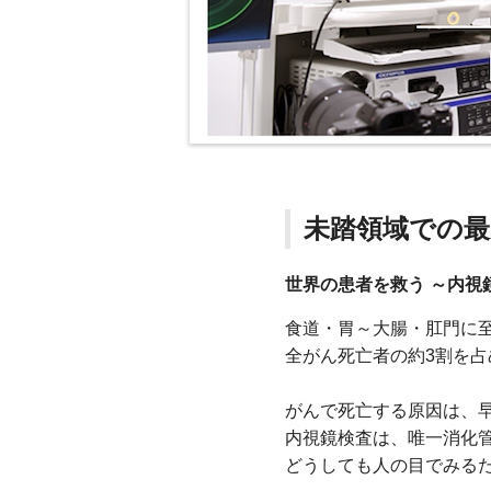
未踏領域での最
世界の患者を救う ～内視
食道・胃～大腸・肛門に
全がん死亡者の約3割を
がんで死亡する原因は、
内視鏡検査は、唯一消化
どうしても人の目でみる