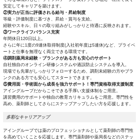
安定してキャリアを築けます。
②実力が正当に評価される給与・昇給制度
等級・評価制度に基づき、昇給・賞与を支給。
経験やスキル、日々の取り組みがしっかりと待遇に反映されます。
③ワークライフバランス充実
年間休日120日以上。
さらに年に1度の9連休取得制度(入社初年度は5連休)など、プライベ
ートと仕事を無理なく両立できる環境です。
④調剤薬局未経験・ブランクがある方も安心のサポート
自社独自のオンライン研修システムや過誤防止システムを導入。
現場でも先輩がしっかりフォローするため、調剤未経験の方やブラ
ンクのある方でも安心してスタートできます。
⑤費用面・学術面から成長を強力サポート！専門資格取得支援制度
アイングループだからこそできる手厚い支援体制をご用意。
講習費用のサポートや独自の教育カリキュラムをご用意。専門性を
高め、薬剤師としてさらにステップアップしたい方を応援します。
多彩なキャリアアップ
アイングループでは薬のプロフェッショナルとして薬剤師の専門性
を高めていくことを応援します。専門薬剤師や薬局長などのステッ