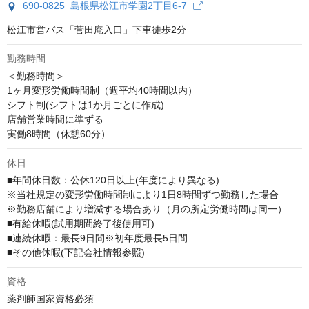
690-0825 島根県松江市学園2丁目6-7
松江市営バス「菅田庵入口」下車徒歩2分
勤務時間
＜勤務時間＞

1ヶ月変形労働時間制（週平均40時間以内）

シフト制(シフトは1か月ごとに作成)

店舗営業時間に準ずる

実働8時間（休憩60分）
休日
■年間休日数：公休120日以上(年度により異なる)

※当社規定の変形労働時間制により1日8時間ずつ勤務した場合

※勤務店舗により増減する場合あり（月の所定労働時間は同一）

■有給休暇(試用期間終了後使用可)

■連続休暇：最長9日間※初年度最長5日間

■その他休暇(下記会社情報参照)
資格
薬剤師国家資格必須