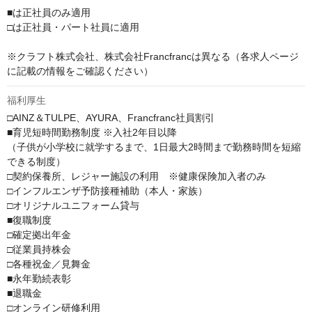
■は正社員のみ適用

□は正社員・パート社員に適用

※クラフト株式会社、株式会社Francfrancは異なる（各求人ページ
に記載の情報をご確認ください）
福利厚生
□AINZ＆TULPE、AYURA、Francfranc社員割引

■育児短時間勤務制度 ※入社2年目以降

（子供が小学校に就学するまで、1日最大2時間まで勤務時間を短縮
できる制度）

□契約保養所、レジャー施設の利用　※健康保険加入者のみ

□インフルエンザ予防接種補助（本人・家族）

□オリジナルユニフォーム貸与

■復職制度

□確定拠出年金

□従業員持株会

□各種祝金／見舞金

■永年勤続表彰

■退職金

□オンライン研修利用
