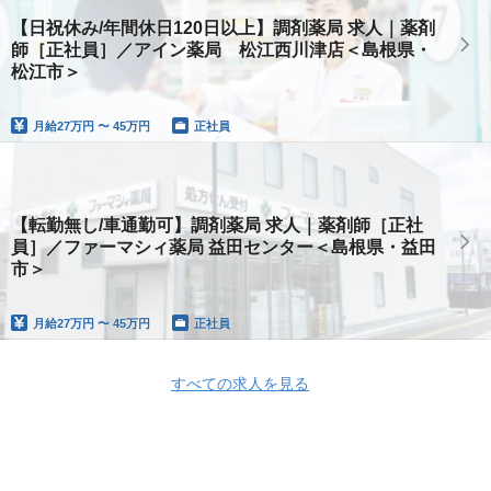
【日祝休み/年間休日120日以上】調剤薬局 求人｜薬剤
師［正社員］／アイン薬局 松江西川津店＜島根県・
松江市＞
月給
27万円 〜 45万円
正社員
【転勤無し/車通勤可】調剤薬局 求人｜薬剤師［正社
員］／ファーマシィ薬局 益田センター＜島根県・益田
市＞
月給
27万円 〜 45万円
正社員
すべての求人を見る