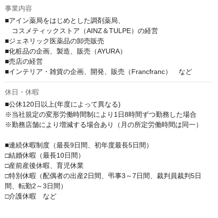
事業内容
■アイン薬局をはじめとした調剤薬局、

　コスメティックストア（AINZ＆TULPE）の経営

■ジェネリック医薬品の卸売販売

■化粧品の企画、製造、販売（AYURA）

■売店の経営

■インテリア・雑貨の企画、開発、販売（Francfranc）　など
休日・休暇
■公休120日以上(年度によって異なる)

※当社規定の変形労働時間制により1日8時間ずつ勤務した場合

※勤務店舗により増減する場合あり（月の所定労働時間は同一）

■連続休暇制度（最長9日間、初年度最長5日間）

□結婚休暇（最長10日間）

□産前産後休暇、育児休業

□特別休暇（配偶者の出産2日間、弔事3～7日間、裁判員裁判5日
間、転勤2～3日間）

□介護休暇　など
