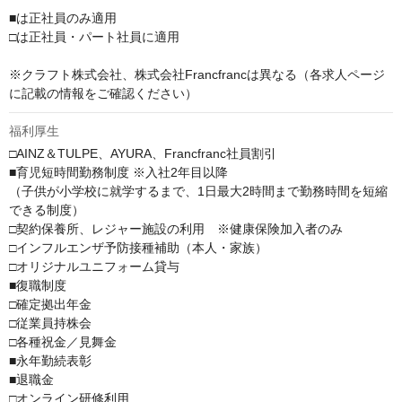
■は正社員のみ適用

□は正社員・パート社員に適用

※クラフト株式会社、株式会社Francfrancは異なる（各求人ページ
に記載の情報をご確認ください）
福利厚生
□AINZ＆TULPE、AYURA、Francfranc社員割引

■育児短時間勤務制度 ※入社2年目以降

（子供が小学校に就学するまで、1日最大2時間まで勤務時間を短縮
できる制度）

□契約保養所、レジャー施設の利用　※健康保険加入者のみ

□インフルエンザ予防接種補助（本人・家族）

□オリジナルユニフォーム貸与

■復職制度

□確定拠出年金

□従業員持株会

□各種祝金／見舞金

■永年勤続表彰

■退職金

□オンライン研修利用
