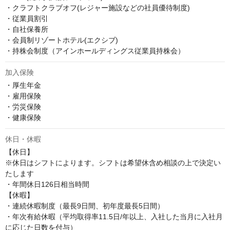
・クラフトクラブオフ(レジャー施設などの社員優待制度)

・従業員割引

・自社保養所

・会員制リゾートホテル(エクシブ)

・持株会制度（アインホールディングス従業員持株会）
加入保険
・厚生年金

・雇用保険

・労災保険

・健康保険
休日・休暇
【休日】

※休日はシフトによります。シフトは希望休含め相談の上で決定い
たします

・年間休日126日相当時間

【休暇】

・連続休暇制度（最長9日間、初年度最長5日間）

・年次有給休暇（平均取得率11.5日/年以上、入社した当月に入社月
に応じた日数を付与）
