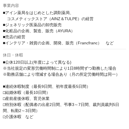
事業内容
■アイン薬局をはじめとした調剤薬局、

　コスメティックストア（AINZ＆TULPE）の経営

■ジェネリック医薬品の卸売販売

■化粧品の企画、製造、販売（AYURA）

■売店の経営

■インテリア・雑貨の企画、開発、販売（Francfranc）　など
休日・休暇
■公休120日以上(年度によって異なる)

※当社規定の変形労働時間制により1日8時間ずつ勤務した場合

※勤務店舗により増減する場合あり（月の所定労働時間は同一）

■連続休暇制度（最長9日間、初年度最長5日間）

□結婚休暇（最長10日間）

□産前産後休暇、育児休業

□特別休暇（配偶者の出産2日間、弔事3～7日間、裁判員裁判5日
間、転勤2～3日間）

□介護休暇　など
