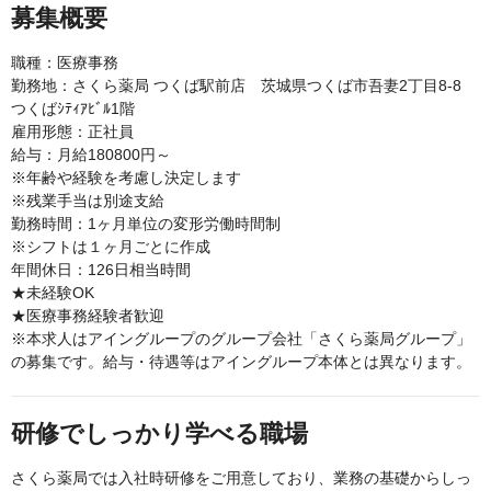
募集概要
職種：医療事務
勤務地：さくら薬局 つくば駅前店 茨城県つくば市吾妻2丁目8-8
つくばｼﾃｨｱﾋﾞﾙ1階
雇用形態：正社員
給与：月給180800円～
※年齢や経験を考慮し決定します
※残業手当は別途支給
勤務時間：1ヶ月単位の変形労働時間制
※シフトは１ヶ月ごとに作成
年間休日：126日相当時間
★未経験OK
★医療事務経験者歓迎
※本求人はアイングループのグループ会社「さくら薬局グループ」
の募集です。給与・待遇等はアイングループ本体とは異なります。
研修でしっかり学べる職場
さくら薬局では入社時研修をご用意しており、業務の基礎からしっ