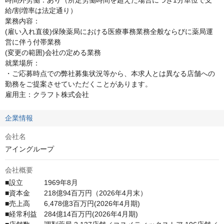
時間外労働：あり（所定労働時間を超えた場合につき1分単位で支
給/割増率は法定通り）

業務内容：

(雇い入れ直後)保険薬局における医療事務業務全般ならびに薬局運
営に伴う付帯業務

(変更の範囲)会社の定める業務

就業場所：

・ご応募時点での弊社募集状況等から、本求人とは異なる店舗への
勤務をご提案させていただくことがあります。

雇用主：クラフト株式会社
企業情報
会社名
アイングループ
会社概要
■設立　　　1969年8月

■資本金　　218億94百万円（2026年4月末）

■売上高　　6,478億3百万円(2026年4月期)

■経常利益　284億14百万円(2026年4月期)
