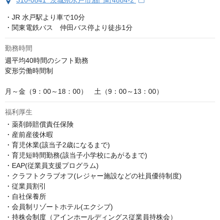
310-0841 茨城県水戸市酒門町4884-2
・JR 水戸駅より車で10分

・関東電鉄バス　仲田バス停より徒歩1分
勤務時間
週平均40時間のシフト勤務

変形労働時間制

月～金（9：00～18：00）　土（9：00～13：00）
福利厚生
・薬剤師賠償責任保険

・産前産後休暇

・育児休業(該当子2歳になるまで)

・育児短時間勤務(該当子小学校にあがるまで)

・EAP(従業員支援プログラム)

・クラフトクラブオフ(レジャー施設などの社員優待制度)

・従業員割引

・自社保養所

・会員制リゾートホテル(エクシブ)

・持株会制度（アインホールディングス従業員持株会）