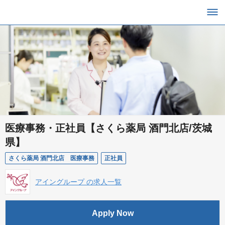
医療事務・正社員【さくら薬局 酒門北店/茨城
県】
さくら薬局 酒門北店 医療事務
正社員
アイングループ の求人一覧
Apply Now