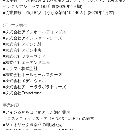
■店舗数　　調剤薬局 2,137店舗／コスメティックストア 106店舗／
インテリアショップ 163店舗(2026年4月期)

■従業員数　25,397人（うち薬剤師10,446人）(2026年4月末)
グループ会社
■株式会社アインホールディングス

■株式会社アインファーマシーズ

■株式会社アイン北陸

■株式会社アイン中央

■株式会社ファーマシィ

■株式会社エーアンドエム

■クラフト株式会社

■株式会社ホールセールスターズ

■株式会社メディウェル

■株式会社アユーララボラトリーズ

■株式会社Francfranc
事業内容
■アイン薬局をはじめとした調剤薬局、

　コスメティックストア（AINZ＆TULPE）の経営

■ジェネリック医薬品の卸売販売
