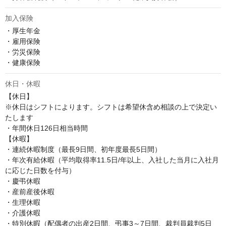
加入保険
・厚生年金

・雇用保険

・労災保険

・健康保険
休日・休暇
【休日】

※休日はシフトによります。シフトは希望休含め相談の上で決定い
たします

・年間休日126日相当時間

【休暇】

・連続休暇制度（最長9日間、初年度最長5日間）

・年次有給休暇（平均取得率11.5日/年以上、入社した当月に入社月
に応じた日数を付与）

・慶弔休暇

・産前産後休暇

・生理休暇

・介護休暇

・特別休暇（配偶者の出産2日間、弔事3～7日間、裁判員裁判5日