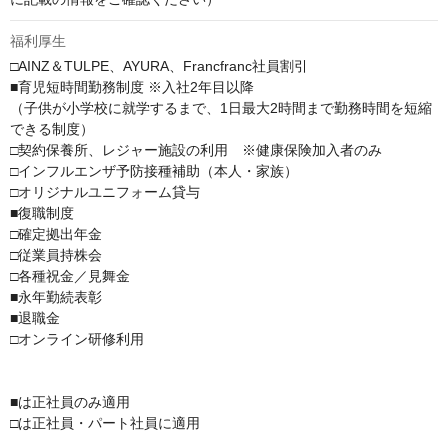
福利厚生
□AINZ＆TULPE、AYURA、Francfranc社員割引

■育児短時間勤務制度 ※入社2年目以降

（子供が小学校に就学するまで、1日最大2時間まで勤務時間を短縮
できる制度）

□契約保養所、レジャー施設の利用　※健康保険加入者のみ

□インフルエンザ予防接種補助（本人・家族）

□オリジナルユニフォーム貸与

■復職制度

□確定拠出年金

□従業員持株会

□各種祝金／見舞金

■永年勤続表彰

■退職金

□オンライン研修利用

■は正社員のみ適用

□は正社員・パート社員に適用
