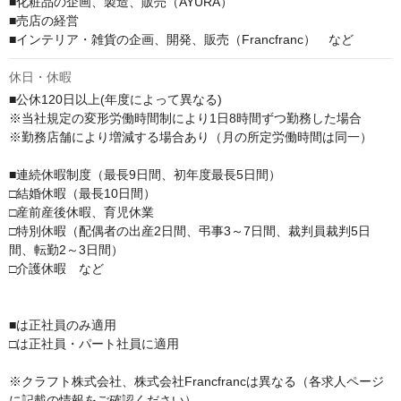
■化粧品の企画、製造、販売（AYURA）

■売店の経営

■インテリア・雑貨の企画、開発、販売（Francfranc）　など
休日・休暇
■公休120日以上(年度によって異なる)

※当社規定の変形労働時間制により1日8時間ずつ勤務した場合

※勤務店舗により増減する場合あり（月の所定労働時間は同一）

■連続休暇制度（最長9日間、初年度最長5日間）

□結婚休暇（最長10日間）

□産前産後休暇、育児休業

□特別休暇（配偶者の出産2日間、弔事3～7日間、裁判員裁判5日
間、転勤2～3日間）

□介護休暇　など

■は正社員のみ適用

□は正社員・パート社員に適用

※クラフト株式会社、株式会社Francfrancは異なる（各求人ページ
に記載の情報をご確認ください）