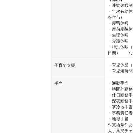
・連続休暇制
・年次有給休
を付与）

・慶弔休暇

・産前産後休
・生理休暇

・介護休暇

・特別休暇（
日間）　　な
・育児休業（
⼦育て⽀援
・育児短時間
・通勤⼿当

⼿当
・時間外勤務
・休⽇勤務⼿
・深夜勤務⼿
・寒冷地⼿当

・事務責任者
・地域⼿当

※⽀給条件あ
⼤⼿薬局チェ