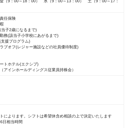
（9：00～18：00）　水（9：00～13：00）　土（9：00～17：
責任保険

暇

当子2歳になるまで)

勤務(該当子小学校にあがるまで)

員支援プログラム)

ラブオフ(レジャー施設などの社員優待制度)

ートホテル(エクシブ)

（アインホールディングス従業員持株会）
トによります。シフトは希望休含め相談の上で決定いたします

6日相当時間
