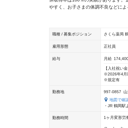
やすく、お⼦さまの体調不良などによ
職種 / 募集ポジション
さくら薬局 
雇用形態
正社員
給与
月給
174,4
【入社祝い金
※2026年4
※規定有
勤務地
997-0857
地図で確
・JR 鶴岡駅
1ヶ月変形労
勤務時間