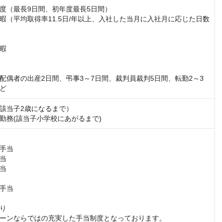
度（最長9日間、初年度最長5日間）

暇（平均取得率11.5日/年以上、入社した当月に入社月に応じた日数
暇

配偶者の出産2日間、弔事3～7日間、裁判員裁判5日間、転勤2～3
ど
該当子2歳になるまで）

勤務(該当子小学校にあがるまで)
⼿当

当

当

⼿当

り

ーンならではの充実した⼿当制度となっております。