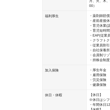
月、火、木、金
00）
・薬剤師賠償
福利厚生
・産前産後休
・育児休業(該
・育児短時間
・EAP(従業
・クラフトク
・従業員割引

・自社保養所

・会員制リゾ
・持株会制度
・厚⽣年⾦

加入保険
・雇⽤保険

・労災保険

・健康保険
【休日】

休⽇・休暇
※休日はシフ
・年間休日12
【休暇】
