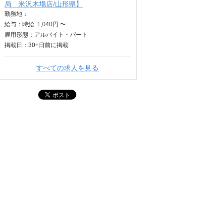
局 米沢木場店/山形県】
勤務地：
給与：
時給
1,040円 〜
雇用形態：アルバイト・パート
掲載日：
30+日
前に掲載
すべての求人を見る