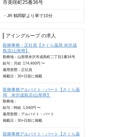
・JR 鶴岡駅より車で10分
アイングループ の求人
医療事務・正社員【さくら薬局 米沢成
島店/山形県】
勤務地：山形県米沢市成島町二丁目1番34号
給与：
月給
174,400円 〜
雇用形態：正社員
掲載日：
30+日
前に掲載
医療事務アルバイト・パート【さくら薬
局 米沢成島店/山形県】
勤務地：
給与：
時給
1,040円 〜
雇用形態：アルバイト・パート
掲載日：
30+日
前に掲載
医療事務アルバイト・パート【さくら薬