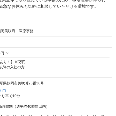
る急なお休みも気軽に相談していただける環境です。
鶴岡美咲店 医療事務
00円 〜
あり！】10万円

月以降の入社の方

 山形県鶴岡市美咲町25番36号
認
より車で10分
働時間制（週平均40時間以内）
