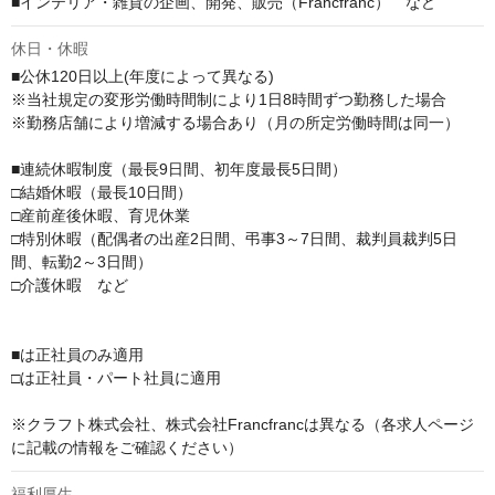
■インテリア・雑貨の企画、開発、販売（Francfranc）　など
休日・休暇
■公休120日以上(年度によって異なる)

※当社規定の変形労働時間制により1日8時間ずつ勤務した場合

※勤務店舗により増減する場合あり（月の所定労働時間は同一）

■連続休暇制度（最長9日間、初年度最長5日間）

□結婚休暇（最長10日間）

□産前産後休暇、育児休業

□特別休暇（配偶者の出産2日間、弔事3～7日間、裁判員裁判5日
間、転勤2～3日間）

□介護休暇　など

■は正社員のみ適用

□は正社員・パート社員に適用

※クラフト株式会社、株式会社Francfrancは異なる（各求人ページ
に記載の情報をご確認ください）
福利厚生