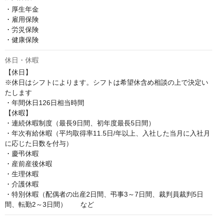
・厚生年金

・雇用保険

・労災保険

・健康保険
休日・休暇
【休日】

※休日はシフトによります。シフトは希望休含め相談の上で決定い
たします

・年間休日126日相当時間

【休暇】

・連続休暇制度（最長9日間、初年度最長5日間）

・年次有給休暇（平均取得率11.5日/年以上、入社した当月に入社月
に応じた日数を付与）

・慶弔休暇

・産前産後休暇

・生理休暇

・介護休暇

・特別休暇（配偶者の出産2日間、弔事3～7日間、裁判員裁判5日
間、転勤2～3日間）　　など