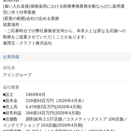
業務内容：

(雇い入れ直後)保険薬局における医療事務業務全般ならびに薬局運
営に伴う付帯業務

(変更の範囲)会社の定める業務

就業場所：

・ご応募時点での弊社募集状況等から、本求人とは異なる店舗への
勤務をご提案させていただくことがあります。

雇用主：クラフト株式会社
企業情報
会社名
アイングループ
会社概要
■設立　　　1969年8月

■資本金　　218億94百万円（2026年4月末）

■売上高　　6,478億3百万円(2026年4月期)

■経常利益　284億14百万円(2026年4月期)

■店舗数　　調剤薬局 2,137店舗／コスメティックストア 106店舗／
インテリアショップ 163店舗(2026年4月期)
