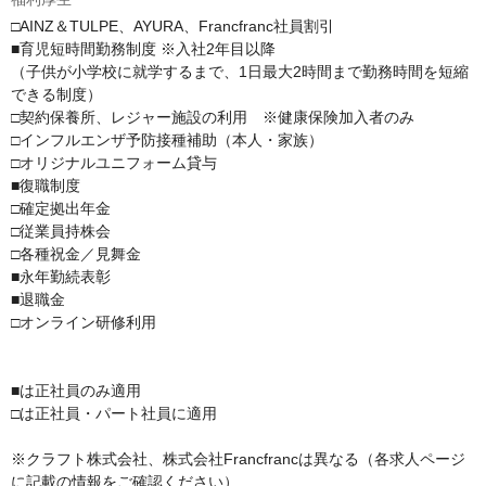
□AINZ＆TULPE、AYURA、Francfranc社員割引

■育児短時間勤務制度 ※入社2年目以降

（子供が小学校に就学するまで、1日最大2時間まで勤務時間を短縮
できる制度）

□契約保養所、レジャー施設の利用　※健康保険加入者のみ

□インフルエンザ予防接種補助（本人・家族）

□オリジナルユニフォーム貸与

■復職制度

□確定拠出年金

□従業員持株会

□各種祝金／見舞金

■永年勤続表彰

■退職金

□オンライン研修利用

■は正社員のみ適用

□は正社員・パート社員に適用

※クラフト株式会社、株式会社Francfrancは異なる（各求人ページ
に記載の情報をご確認ください）