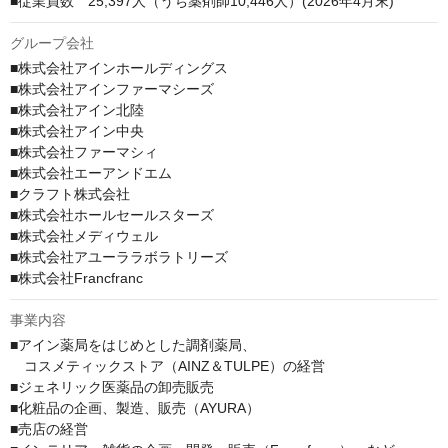
■従業員数　25,397人（うち薬剤師10,446人）(2026年4月末)
グループ会社
■株式会社アインホールディングス

■株式会社アインファーマシーズ

■株式会社アイン北陸

■株式会社アイン中央

■株式会社ファーマシィ

■株式会社エーアンドエム

■クラフト株式会社

■株式会社ホールセールスターズ

■株式会社メディウェル

■株式会社アユーララボラトリーズ

■株式会社Francfranc
事業内容
■アイン薬局をはじめとした調剤薬局、

　コスメティックストア（AINZ＆TULPE）の経営

■ジェネリック医薬品の卸売販売

■化粧品の企画、製造、販売（AYURA）

■売店の経営
