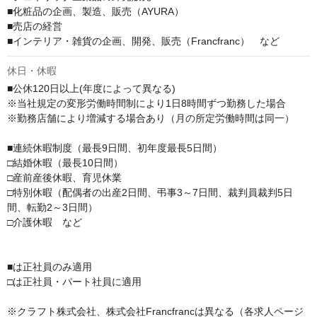
■化粧品の企画、製造、販売（AYURA）

■売店の経営

■インテリア・雑貨の企画、開発、販売（Francfranc）　など
休日・休暇
■公休120日以上(年度によって異なる)

※当社規定の変形労働時間制により1日8時間ずつ勤務した場合

※勤務店舗により増減する場合あり（月の所定労働時間は同一）

■連続休暇制度（最長9日間、初年度最長5日間）

□結婚休暇（最長10日間）

□産前産後休暇、育児休業

□特別休暇（配偶者の出産2日間、弔事3～7日間、裁判員裁判5日
間、転勤2～3日間）

□介護休暇　など

■は正社員のみ適用

□は正社員・パート社員に適用

※クラフト株式会社、株式会社Francfrancは異なる（各求人ページ