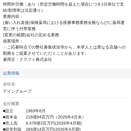
時間外労働：あり（所定労働時間を超えた場合につき1分単位で支
給/割増率は法定通り）

業務内容：

(雇い入れ直後)保険薬局における医療事務業務全般ならびに薬局運
営に伴う付帯業務

(変更の範囲)会社の定める業務

就業場所：

・ご応募時点での弊社募集状況等から、本求人とは異なる店舗への
勤務をご提案させていただくことがあります。

雇用主：クラフト株式会社
企業情報
会社名
アイングループ
会社概要
■設立　　　1969年8月

■資本金　　218億94百万円（2026年4月末）

■売上高　　6,478億3百万円(2026年4月期)

■経常利益　284億14百万円(2026年4月期)
