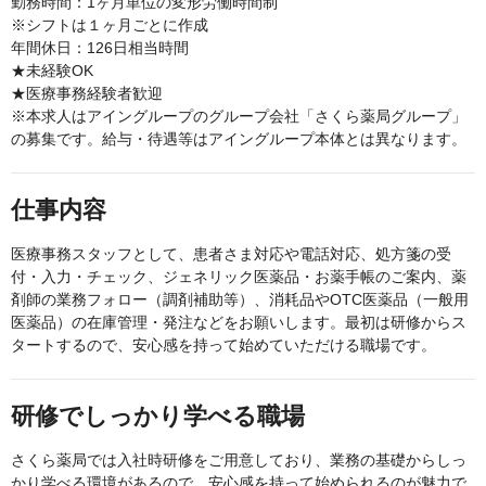
勤務時間：1ヶ月単位の変形労働時間制
※シフトは１ヶ月ごとに作成
年間休日：126日相当時間
★未経験OK
★医療事務経験者歓迎
※本求人はアイングループのグループ会社「さくら薬局グループ」
の募集です。給与・待遇等はアイングループ本体とは異なります。
仕事内容
医療事務スタッフとして、患者さま対応や電話対応、処方箋の受
付・入力・チェック、ジェネリック医薬品・お薬手帳のご案内、薬
剤師の業務フォロー（調剤補助等）、消耗品やOTC医薬品（一般用
医薬品）の在庫管理・発注などをお願いします。最初は研修からス
タートするので、安心感を持って始めていただける職場です。
研修でしっかり学べる職場
さくら薬局では入社時研修をご用意しており、業務の基礎からしっ
かり学べる環境があるので、安心感を持って始められるのが魅力で