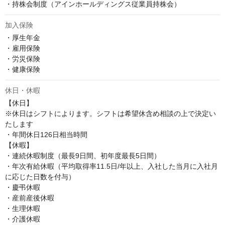
・持株会制度（アインホールディングス従業員持株会）
加入保険
・厚生年金

・雇用保険

・労災保険

・健康保険
休日・休暇
【休日】

※休日はシフトによります。シフトは希望休含め相談の上で決定い
たします

・年間休日126日相当時間

【休暇】

・連続休暇制度（最長9日間、初年度最長5日間）

・年次有給休暇（平均取得率11.5日/年以上、入社した当月に入社月
に応じた日数を付与）

・慶弔休暇

・産前産後休暇

・生理休暇

・介護休暇
