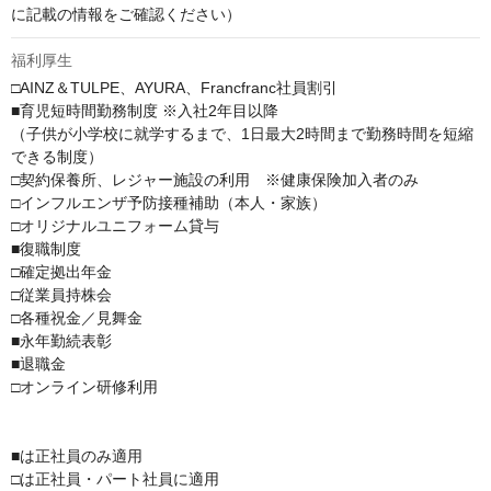
に記載の情報をご確認ください）
福利厚生
□AINZ＆TULPE、AYURA、Francfranc社員割引

■育児短時間勤務制度 ※入社2年目以降

（子供が小学校に就学するまで、1日最大2時間まで勤務時間を短縮
できる制度）

□契約保養所、レジャー施設の利用　※健康保険加入者のみ

□インフルエンザ予防接種補助（本人・家族）

□オリジナルユニフォーム貸与

■復職制度

□確定拠出年金

□従業員持株会

□各種祝金／見舞金

■永年勤続表彰

■退職金

□オンライン研修利用

■は正社員のみ適用

□は正社員・パート社員に適用
