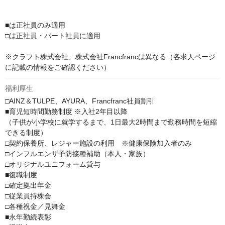
■は正社員のみ適用

□は正社員・パート社員に適用

※クラフト株式会社、株式会社Francfrancは異なる（各求人ページ
に記載の情報をご確認ください）
福利厚生
□AINZ＆TULPE、AYURA、Francfranc社員割引

■育児短時間勤務制度 ※入社2年目以降

（子供が小学校に就学するまで、1日最大2時間まで勤務時間を短縮
できる制度）

□契約保養所、レジャー施設の利用　※健康保険加入者のみ

□インフルエンザ予防接種補助（本人・家族）

□オリジナルユニフォーム貸与

■復職制度

□確定拠出年金

□従業員持株会

□各種祝金／見舞金

■永年勤続表彰
