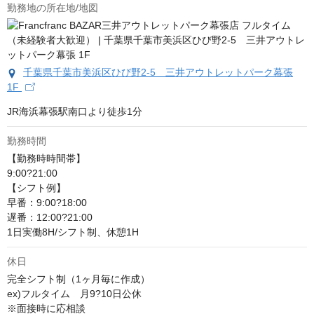
勤務地の所在地/地図
千葉県千葉市美浜区ひび野2‐5 三井アウトレットパーク幕張
1F
JR海浜幕張駅南口より徒歩1分
勤務時間
【勤務時時間帯】

9:00?21:00

【シフト例】

早番：9:00?18:00

遅番：12:00?21:00

1日実働8H/シフト制、休憩1H
休日
完全シフト制（1ヶ月毎に作成）

ex)フルタイム　月9?10日公休

※面接時に応相談