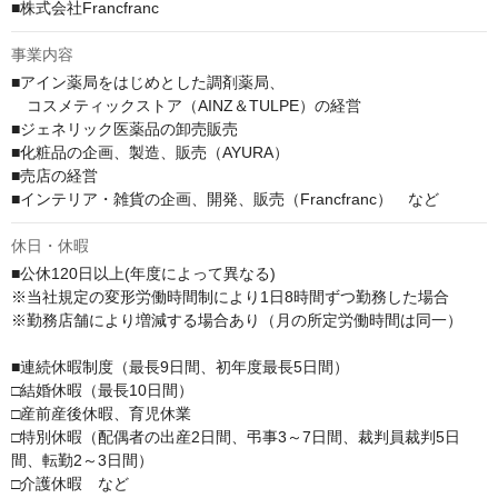
■株式会社Francfranc
事業内容
■アイン薬局をはじめとした調剤薬局、

　コスメティックストア（AINZ＆TULPE）の経営

■ジェネリック医薬品の卸売販売

■化粧品の企画、製造、販売（AYURA）

■売店の経営

■インテリア・雑貨の企画、開発、販売（Francfranc）　など
休日・休暇
■公休120日以上(年度によって異なる)

※当社規定の変形労働時間制により1日8時間ずつ勤務した場合

※勤務店舗により増減する場合あり（月の所定労働時間は同一）

■連続休暇制度（最長9日間、初年度最長5日間）

□結婚休暇（最長10日間）

□産前産後休暇、育児休業

□特別休暇（配偶者の出産2日間、弔事3～7日間、裁判員裁判5日
間、転勤2～3日間）

□介護休暇　など
