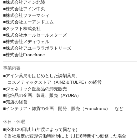
■株式会社アイン北陸

■株式会社アイン中央

■株式会社ファーマシィ

■株式会社エーアンドエム

■クラフト株式会社

■株式会社ホールセールスターズ

■株式会社メディウェル

■株式会社アユーララボラトリーズ

■株式会社Francfranc
事業内容
■アイン薬局をはじめとした調剤薬局、

　コスメティックストア（AINZ＆TULPE）の経営

■ジェネリック医薬品の卸売販売

■化粧品の企画、製造、販売（AYURA）

■売店の経営

■インテリア・雑貨の企画、開発、販売（Francfranc）　など
休日・休暇
■公休120日以上(年度によって異なる)

※当社規定の変形労働時間制により1日8時間ずつ勤務した場合
