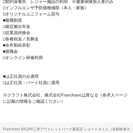
□契約保養所、レジャー施設の利用　※健康保険加入者のみ

□インフルエンザ予防接種補助（本人・家族）

□オリジナルユニフォーム貸与

■復職制度

□確定拠出年金

□従業員持株会

□各種祝金／見舞金

■永年勤続表彰

■退職金

□オンライン研修利用

■は正社員のみ適用

□は正社員・パート社員に適用

※クラフト株式会社、株式会社Francfrancは異なる（各求人ページ
に記載の情報をご確認ください）
Francfranc BAZAR三井アウトレットパーク幕張店 ショートタイム（未経験者大