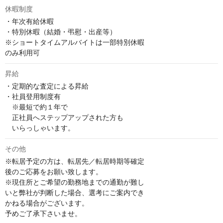
休暇制度
・年次有給休暇

・特別休暇（結婚・弔慰・出産等）

※ショートタイムアルバイトは一部特別休暇

のみ利用可
昇給
・定期的な査定による昇給

・社員登用制度有

　※最短で約１年で

　正社員へステップアップされた方も

　いらっしゃいます。
その他
※転居予定の方は、転居先／転居時期等確定

後のご応募をお願い致します。

※現住所とご希望の勤務地までの通勤が難し

いと弊社が判断した場合、選考にご案内でき

かねる場合がございます。

予めご了承下さいませ。
