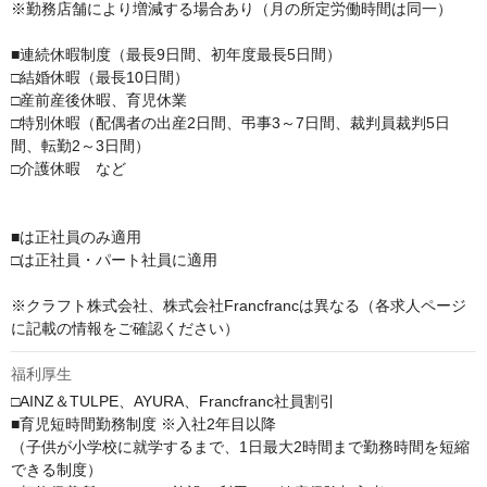
※勤務店舗により増減する場合あり（月の所定労働時間は同一）

■連続休暇制度（最長9日間、初年度最長5日間）

□結婚休暇（最長10日間）

□産前産後休暇、育児休業

□特別休暇（配偶者の出産2日間、弔事3～7日間、裁判員裁判5日
間、転勤2～3日間）

□介護休暇　など

■は正社員のみ適用

□は正社員・パート社員に適用

※クラフト株式会社、株式会社Francfrancは異なる（各求人ページ
に記載の情報をご確認ください）
福利厚生
□AINZ＆TULPE、AYURA、Francfranc社員割引

■育児短時間勤務制度 ※入社2年目以降

（子供が小学校に就学するまで、1日最大2時間まで勤務時間を短縮
できる制度）
