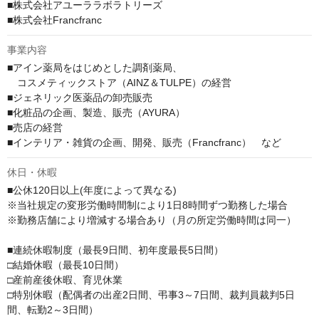
■株式会社アユーララボラトリーズ

■株式会社Francfranc
事業内容
■アイン薬局をはじめとした調剤薬局、

　コスメティックストア（AINZ＆TULPE）の経営

■ジェネリック医薬品の卸売販売

■化粧品の企画、製造、販売（AYURA）

■売店の経営

■インテリア・雑貨の企画、開発、販売（Francfranc）　など
休日・休暇
■公休120日以上(年度によって異なる)

※当社規定の変形労働時間制により1日8時間ずつ勤務した場合

※勤務店舗により増減する場合あり（月の所定労働時間は同一）

■連続休暇制度（最長9日間、初年度最長5日間）

□結婚休暇（最長10日間）

□産前産後休暇、育児休業

□特別休暇（配偶者の出産2日間、弔事3～7日間、裁判員裁判5日
間、転勤2～3日間）
