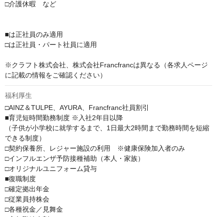
□介護休暇　など

■は正社員のみ適用

□は正社員・パート社員に適用

※クラフト株式会社、株式会社Francfrancは異なる（各求人ページ
に記載の情報をご確認ください）
福利厚生
□AINZ＆TULPE、AYURA、Francfranc社員割引

■育児短時間勤務制度 ※入社2年目以降

（子供が小学校に就学するまで、1日最大2時間まで勤務時間を短縮
できる制度）

□契約保養所、レジャー施設の利用　※健康保険加入者のみ

□インフルエンザ予防接種補助（本人・家族）

□オリジナルユニフォーム貸与

■復職制度

□確定拠出年金

□従業員持株会

□各種祝金／見舞金
