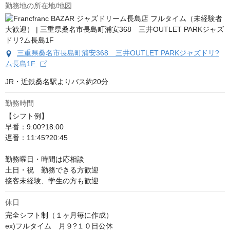
勤務地の所在地/地図
三重県桑名市長島町浦安368 三井OUTLET PARKジャズドリ?
ム長島1F
JR・近鉄桑名駅よりバス約20分
勤務時間
【シフト例】

早番：9:00?18:00

遅番：11:45?20:45

勤務曜日・時間は応相談

土日・祝　勤務できる方歓迎

接客未経験、学生の方も歓迎
休日
完全シフト制（１ヶ月毎に作成）

ex)フルタイム　月９?１０日公休
