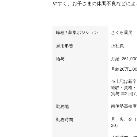
やすく、お子さまの体調不良などによ
職種 / 募集ポジション
さくら薬局 
雇用形態
正社員
給与
月給
261,00
月給26万1,000
※上記は新卒
経験・資格・
賞与 年2回(
南伊勢高校度
勤務地
月、火、金（8
勤務時間
30）
