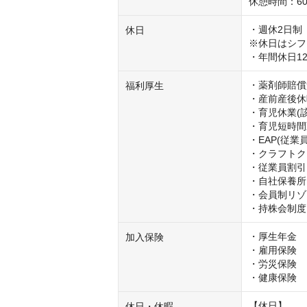
休憩時間：60
・週休2日制

休日
※休日はシフ
・年間休日1
・薬剤師賠償
福利厚生
・産前産後休
・育児休業(該
・育児短時間
・EAP(従業
・クラフトク
・従業員割引

・自社保養所

・会員制リゾ
・持株会制度
・厚生年金

加入保険
・雇用保険

・労災保険

・健康保険
【休日】

休日・休暇