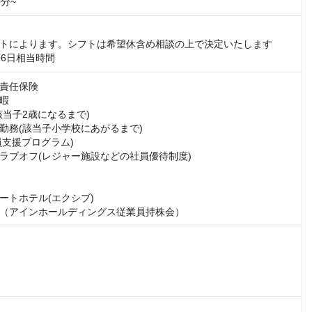
分~
トによります。シフトは希望休含め相談の上で決定いたします

26日相当時間
責任保険

暇

当子2歳になるまで)

勤務(該当子小学校にあがるまで)

員支援プログラム)

ラブオフ(レジャー施設などの社員優待制度)

ートホテル(エクシブ)

（アインホールディングス従業員持株会）