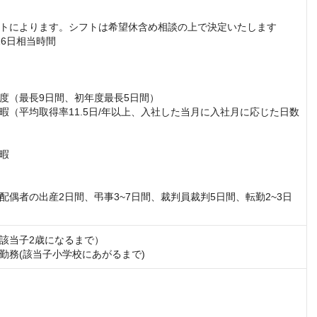
トによります。シフトは希望休含め相談の上で決定いたします

6日相当時間

度（最長9日間、初年度最長5日間）

暇（平均取得率11.5日/年以上、入社した当月に入社月に応じた日数
暇

配偶者の出産2日間、弔事3~7日間、裁判員裁判5日間、転勤2~3日
該当子2歳になるまで）

勤務(該当子小学校にあがるまで)