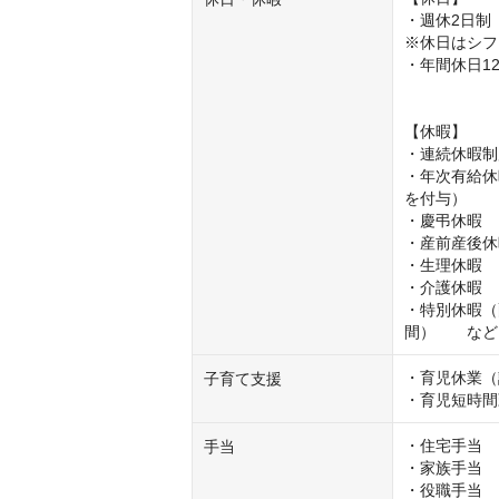
・週休2日制

※休日はシフ
・年間休日12
【休暇】

・連続休暇制
・年次有給休
を付与）

・慶弔休暇

・産前産後休
・生理休暇

・介護休暇

・特別休暇（
間）　　など
・育児休業（
子育て支援
・育児短時間
・住宅手当

手当
・家族手当

・役職手当
