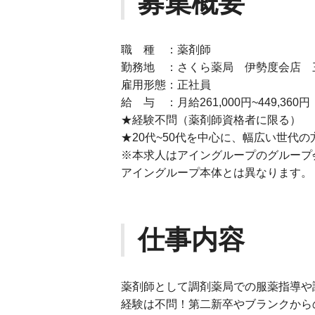
募集概要
職 種 ：薬剤師
勤務地 ：さくら薬局 伊勢度会店 
雇用形態：正社員
給 与 ：月給261,000円~449,360円
★経験不問（薬剤師資格者に限る）
★20代~50代を中心に、幅広い世代
※本求人はアイングループのグループ
アイングループ本体とは異なります。
仕事内容
薬剤師として調剤薬局での服薬指導や
経験は不問！第二新卒やブランクから