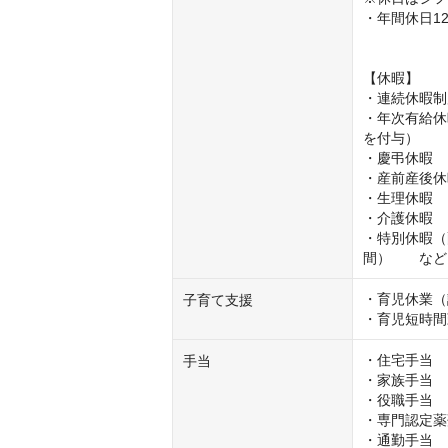
・年間休日12
【休暇】

・連続休暇制
・年次有給休
を付与）

・慶弔休暇

・産前産後休
・生理休暇

・介護休暇

・特別休暇（
間）　　など
・育児休業（
子育て支援
・育児短時間
・住宅手当

手当
・家族手当

・役職手当

・専門認定薬
・通勤手当
