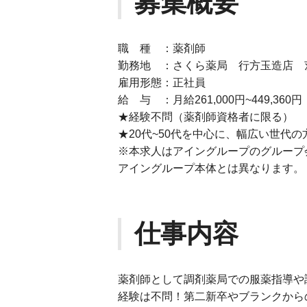
募集概要
職 種 ：薬剤師
勤務地 ：さくら薬局 行方玉造店 
雇用形態：正社員
給 与 ：月給261,000円~449,360円
★経験不問（薬剤師資格者に限る）
★20代~50代を中心に、幅広い世代
※本求人はアイングループのグループ
アイングループ本体とは異なります。
仕事内容
薬剤師として調剤薬局での服薬指導や
経験は不問！第二新卒やブランクから