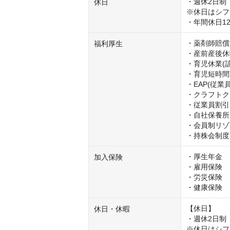
・週休2日制

休日
※休日はシフ
・年間休日1
・薬剤師賠償
福利厚生
・産前産後休
・育児休業(該
・育児短時間
・EAP(従業
・クラフトク
・従業員割引

・自社保養所

・会員制リゾ
・持株会制度
・厚生年金

加入保険
・雇用保険

・労災保険

・健康保険
【休日】

休日・休暇
・週休2日制

※休日はシフ