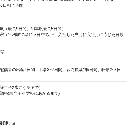
6日相当時間

度（最長9日間、初年度最長5日間）

暇（平均取得率11.5日/年以上、入社した当月に入社月に応じた日数
暇

配偶者の出産2日間、弔事3~7日間、裁判員裁判5日間、転勤2~3日
該当子2歳になるまで）

勤務(該当子小学校にあがるまで)
剤師手当
