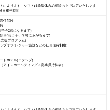
トによります。シフトは希望休含め相談の上で決定いたします

26日相当時間
責任保険

暇

当子2歳になるまで)

勤務(該当子小学校にあがるまで)

員支援プログラム)

ラブオフ(レジャー施設などの社員優待制度)

ートホテル(エクシブ)

（アインホールディングス従業員持株会）
トによります。シフトは希望休含め相談の上で決定いたします
