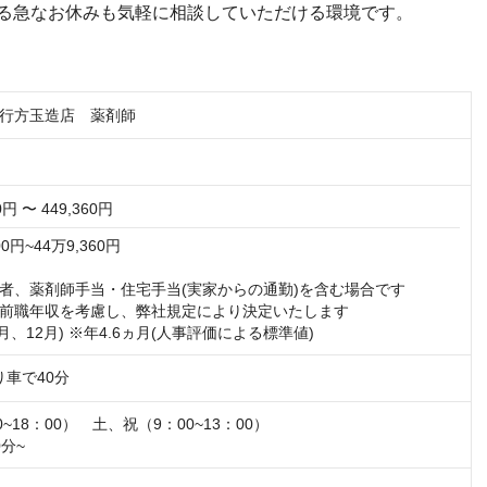
る急なお休みも気軽に相談していただける環境です。
行方玉造店 薬剤師
0円 〜 449,360円
円~44万9,360円  

者、薬剤師手当・住宅手当(実家からの通勤)を含む場合です

前職年収を考慮し、弊社規定により決定いたします

7月、12月) ※年4.6ヵ月(人事評価による標準値)
り車で40分
~18：00）　土、祝（9：00~13：00）

分~