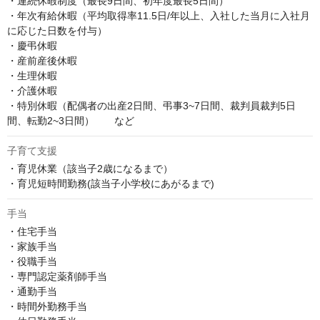
・連続休暇制度（最長9日間、初年度最長5日間）

・年次有給休暇（平均取得率11.5日/年以上、入社した当月に入社月
に応じた日数を付与）

・慶弔休暇

・産前産後休暇

・生理休暇

・介護休暇

・特別休暇（配偶者の出産2日間、弔事3~7日間、裁判員裁判5日
間、転勤2~3日間）　　など
子育て支援
・育児休業（該当子2歳になるまで）

・育児短時間勤務(該当子小学校にあがるまで)
手当
・住宅手当

・家族手当

・役職手当

・専門認定薬剤師手当

・通勤手当

・時間外勤務手当
