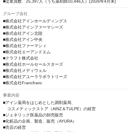
■従業員数　25,397人（うち薬剤師10,446人）(2026年4月末)
グループ会社
■株式会社アインホールディングス

■株式会社アインファーマシーズ

■株式会社アイン北陸

■株式会社アイン中央

■株式会社ファーマシィ

■株式会社エーアンドエム

■クラフト株式会社

■株式会社ホールセールスターズ

■株式会社メディウェル

■株式会社アユーララボラトリーズ

■株式会社Francfranc
事業内容
■アイン薬局をはじめとした調剤薬局、

　コスメティックストア（AINZ＆TULPE）の経営

■ジェネリック医薬品の卸売販売

■化粧品の企画、製造、販売（AYURA）

■売店の経営
