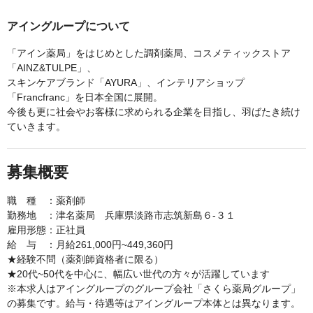
アイングループについて
「アイン薬局」をはじめとした調剤薬局、コスメティックストア
「AINZ&TULPE」、
スキンケアブランド「AYURA」、インテリアショップ
「Francfranc」を日本全国に展開。
今後も更に社会やお客様に求められる企業を目指し、羽ばたき続け
ていきます。
募集概要
職 種 ：薬剤師
勤務地 ：津名薬局 兵庫県淡路市志筑新島６-３１
雇用形態：正社員
給 与 ：月給261,000円~449,360円
★経験不問（薬剤師資格者に限る）
★20代~50代を中心に、幅広い世代の方々が活躍しています
※本求人はアイングループのグループ会社「さくら薬局グループ」
の募集です。給与・待遇等はアイングループ本体とは異なります。