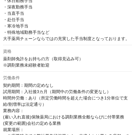
・休日勤務手当

・深夜勤務手当

・当直手当

・赴任手当

・寒冷地手当

・特殊地域勤務手当など

大手薬局チェーンならではの充実した手当制度となっております。
資格
薬剤師免許をお持ちの方（取得見込み可）

※調剤業務未経験者歓迎
労働条件
契約期間：期間の定めなし

試用期間：入社後3カ月（期間中の労働条件の変更なし）

時間外労働：あり（所定労働時間を超えた場合につき1分単位で支
給/割増率は法定通り）

業務内容：

(雇い入れ直後)保険薬局における調剤業務全般ならびに付帯業務

(変更の範囲)会社の定める業務

就業場所：
