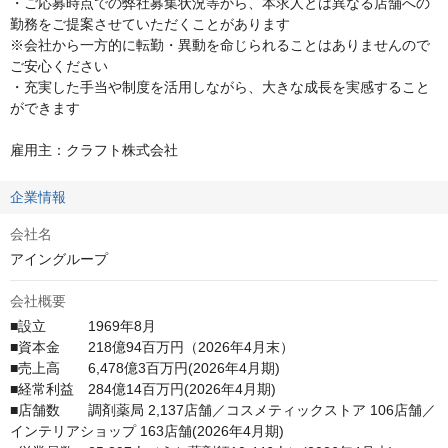
・ご応募時点での弊社募集状況等から、本求人とは異なる店舗への
勤務をご提案させていただくことがあります

※会社から一方的に転勤・異動を命じられることはありませんので
ご安心ください

・充実した手当や制度を活用しながら、大きな成長を実感すること
ができます

雇用主：クラフト株式会社
企業情報
会社名
アイングループ
会社概要
■設立　　　1969年8月

■資本金　　218億94百万円（2026年4月末）

■売上高　　6,478億3百万円(2026年4月期)

■経常利益　284億14百万円(2026年4月期)

■店舗数　　調剤薬局 2,137店舗／コスメティックストア 106店舗／
インテリアショップ 163店舗(2026年4月期)
