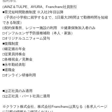
福利厚生
□AINZ＆TULPE、AYURA、Francfranc社員割引

■育児短時間勤務制度 ※入社2年目以降

（子供が小学校に就学するまで、1日最大2時間まで勤務時間を短縮
できる制度）

□契約保養所、レジャー施設の利用　※健康保険加入者のみ

□インフルエンザ予防接種補助（本人・家族）

□オリジナルユニフォーム貸与

■復職制度

□確定拠出年金

□従業員持株会

□各種祝金／見舞金

■永年勤続表彰

■退職金

□オンライン研修利用

■は正社員のみ適用

□は正社員・パート社員に適用

※クラフト株式会社、株式会社Francfrancは異なる（各求人ページ
に記載の情報をご確認ください）