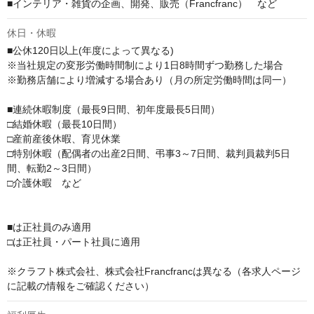
■インテリア・雑貨の企画、開発、販売（Francfranc）　など
休日・休暇
■公休120日以上(年度によって異なる)

※当社規定の変形労働時間制により1日8時間ずつ勤務した場合

※勤務店舗により増減する場合あり（月の所定労働時間は同一）

■連続休暇制度（最長9日間、初年度最長5日間）

□結婚休暇（最長10日間）

□産前産後休暇、育児休業

□特別休暇（配偶者の出産2日間、弔事3～7日間、裁判員裁判5日
間、転勤2～3日間）

□介護休暇　など

■は正社員のみ適用

□は正社員・パート社員に適用

※クラフト株式会社、株式会社Francfrancは異なる（各求人ページ
に記載の情報をご確認ください）