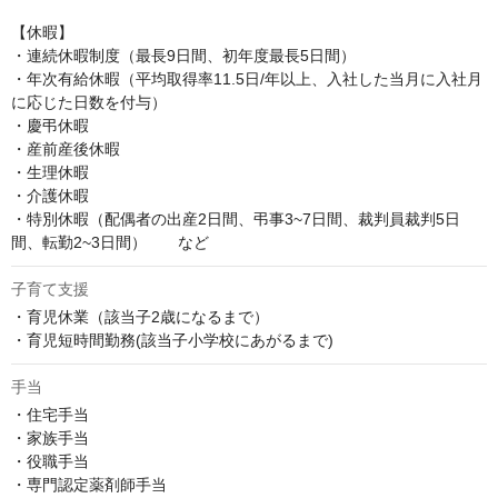
【休暇】

・連続休暇制度（最長9日間、初年度最長5日間）

・年次有給休暇（平均取得率11.5日/年以上、入社した当月に入社月
に応じた日数を付与）

・慶弔休暇

・産前産後休暇

・生理休暇

・介護休暇

・特別休暇（配偶者の出産2日間、弔事3~7日間、裁判員裁判5日
間、転勤2~3日間）　　など
子育て支援
・育児休業（該当子2歳になるまで）

・育児短時間勤務(該当子小学校にあがるまで)
手当
・住宅手当

・家族手当

・役職手当

・専門認定薬剤師手当
