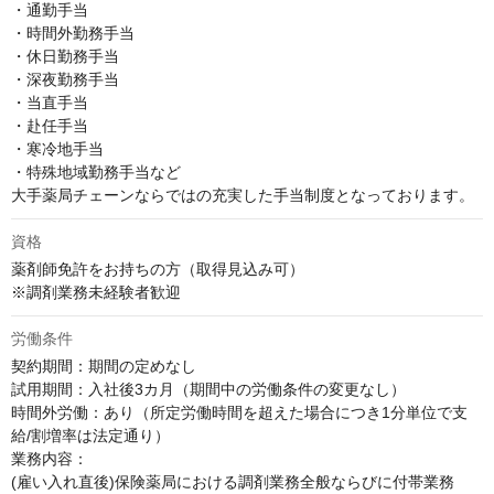
・通勤手当

・時間外勤務手当

・休日勤務手当

・深夜勤務手当

・当直手当

・赴任手当

・寒冷地手当

・特殊地域勤務手当など

大手薬局チェーンならではの充実した手当制度となっております。
資格
薬剤師免許をお持ちの方（取得見込み可）

※調剤業務未経験者歓迎
労働条件
契約期間：期間の定めなし

試用期間：入社後3カ月（期間中の労働条件の変更なし）

時間外労働：あり（所定労働時間を超えた場合につき1分単位で支
給/割増率は法定通り）

業務内容：

(雇い入れ直後)保険薬局における調剤業務全般ならびに付帯業務
