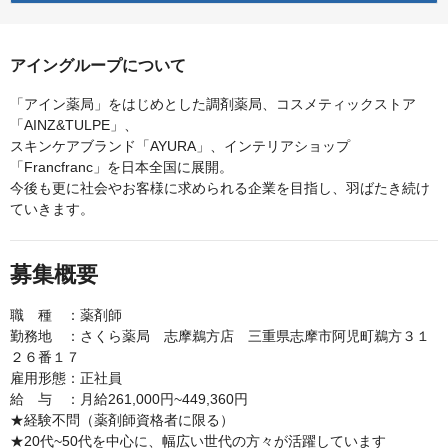
アイングループについて
「アイン薬局」をはじめとした調剤薬局、コスメティックストア
「AINZ&TULPE」、
スキンケアブランド「AYURA」、インテリアショップ
「Francfranc」を日本全国に展開。
今後も更に社会やお客様に求められる企業を目指し、羽ばたき続け
ていきます。
募集概要
職 種 ：薬剤師
勤務地 ：さくら薬局 志摩鵜方店 三重県志摩市阿児町鵜方３１
２６番１７
雇用形態：正社員
給 与 ：月給261,000円~449,360円
★経験不問（薬剤師資格者に限る）
★20代~50代を中心に、幅広い世代の方々が活躍しています