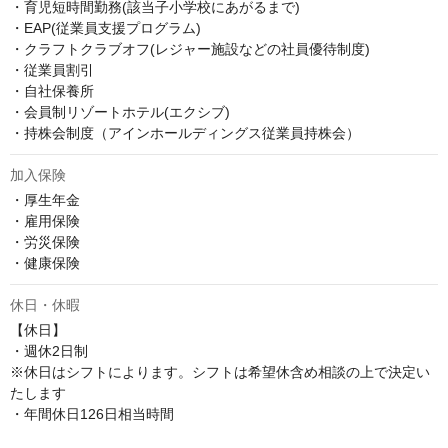
・育児短時間勤務(該当子小学校にあがるまで)

・EAP(従業員支援プログラム)

・クラフトクラブオフ(レジャー施設などの社員優待制度)

・従業員割引

・自社保養所

・会員制リゾートホテル(エクシブ)

・持株会制度（アインホールディングス従業員持株会）
加入保険
・厚生年金

・雇用保険

・労災保険

・健康保険
休日・休暇
【休日】

・週休2日制

※休日はシフトによります。シフトは希望休含め相談の上で決定い
たします

・年間休日126日相当時間
