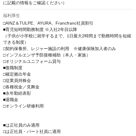
に記載の情報をご確認ください）
福利厚生
□AINZ＆TULPE、AYURA、Francfranc社員割引

■育児短時間勤務制度 ※入社2年目以降

（子供が小学校に就学するまで、1日最大2時間まで勤務時間を短縮
できる制度）

□契約保養所、レジャー施設の利用　※健康保険加入者のみ

□インフルエンザ予防接種補助（本人・家族）

□オリジナルユニフォーム貸与

■復職制度

□確定拠出年金

□従業員持株会

□各種祝金／見舞金

■永年勤続表彰

■退職金

□オンライン研修利用

■は正社員のみ適用

□は正社員・パート社員に適用
