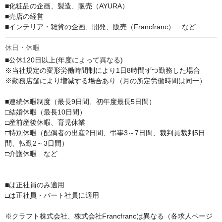
■化粧品の企画、製造、販売（AYURA）

■売店の経営

■インテリア・雑貨の企画、開発、販売（Francfranc）　など
休日・休暇
■公休120日以上(年度によって異なる)

※当社規定の変形労働時間制により1日8時間ずつ勤務した場合

※勤務店舗により増減する場合あり（月の所定労働時間は同一）

■連続休暇制度（最長9日間、初年度最長5日間）

□結婚休暇（最長10日間）

□産前産後休暇、育児休業

□特別休暇（配偶者の出産2日間、弔事3～7日間、裁判員裁判5日
間、転勤2～3日間）

□介護休暇　など

■は正社員のみ適用

□は正社員・パート社員に適用

※クラフト株式会社、株式会社Francfrancは異なる（各求人ページ