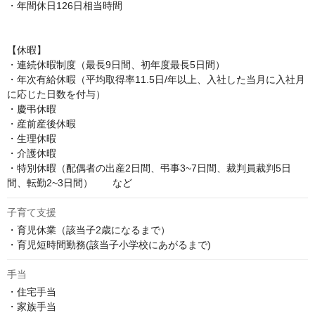
・年間休日126日相当時間

【休暇】

・連続休暇制度（最長9日間、初年度最長5日間）

・年次有給休暇（平均取得率11.5日/年以上、入社した当月に入社月
に応じた日数を付与）

・慶弔休暇

・産前産後休暇

・生理休暇

・介護休暇

・特別休暇（配偶者の出産2日間、弔事3~7日間、裁判員裁判5日
間、転勤2~3日間）　　など
子育て支援
・育児休業（該当子2歳になるまで）

・育児短時間勤務(該当子小学校にあがるまで)
手当
・住宅手当

・家族手当
