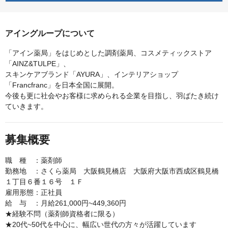
アイングループについて
「アイン薬局」をはじめとした調剤薬局、コスメティックストア
「AINZ&TULPE」、
スキンケアブランド「AYURA」、インテリアショップ
「Francfranc」を日本全国に展開。
今後も更に社会やお客様に求められる企業を目指し、羽ばたき続け
ていきます。
募集概要
職 種 ：薬剤師
勤務地 ：さくら薬局 大阪鶴見橋店 大阪府大阪市西成区鶴見橋
１丁目６番１６号 １Ｆ
雇用形態：正社員
給 与 ：月給261,000円~449,360円
★経験不問（薬剤師資格者に限る）
★20代~50代を中心に、幅広い世代の方々が活躍しています