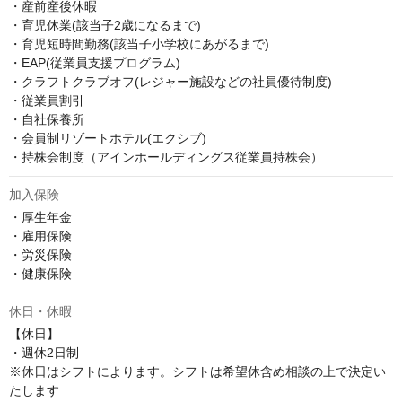
・産前産後休暇

・育児休業(該当子2歳になるまで)

・育児短時間勤務(該当子小学校にあがるまで)

・EAP(従業員支援プログラム)

・クラフトクラブオフ(レジャー施設などの社員優待制度)

・従業員割引

・自社保養所

・会員制リゾートホテル(エクシブ)

・持株会制度（アインホールディングス従業員持株会）
加入保険
・厚生年金

・雇用保険

・労災保険

・健康保険
休日・休暇
【休日】

・週休2日制

※休日はシフトによります。シフトは希望休含め相談の上で決定い
たします
