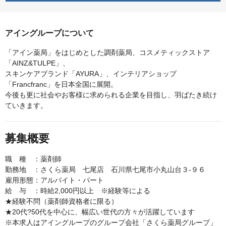
アイングループについて
「アイン薬局」をはじめとした調剤薬局、コスメティックストア
「AINZ&TULPE」、
スキンケアブランド「AYURA」、インテリアショップ
「Francfranc」を日本全国に展開。
今後も更に社会やお客様に求められる企業を目指し、羽ばたき続け
ていきます。
募集概要
職 種 ：薬剤師
勤務地 ：さくら薬局 七尾店 石川県七尾市小丸山台３-９６
雇用形態：アルバイト・パート
給 与 ：時給2,000円以上 ※経験等による
★経験不問（薬剤師資格者に限る）
★20代?50代を中心に、幅広い世代の方々が活躍しています
※本求人はアイングループのグループ会社「さくら薬局グループ」