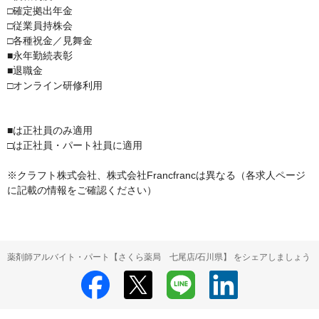
□確定拠出年金

□従業員持株会

□各種祝金／見舞金

■永年勤続表彰

■退職金

□オンライン研修利用

■は正社員のみ適用

□は正社員・パート社員に適用

※クラフト株式会社、株式会社Francfrancは異なる（各求人ページ
に記載の情報をご確認ください）
薬剤師アルバイト・パート【さくら薬局 七尾店/石川県】 をシェアしましょう