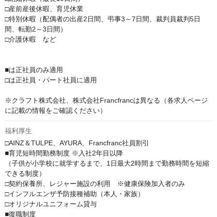
□産前産後休暇、育児休業

□特別休暇（配偶者の出産2日間、弔事3～7日間、裁判員裁判5日
間、転勤2～3日間）

□介護休暇　など

■は正社員のみ適用

□は正社員・パート社員に適用

※クラフト株式会社、株式会社Francfrancは異なる（各求人ページ
に記載の情報をご確認ください）
福利厚生
□AINZ＆TULPE、AYURA、Francfranc社員割引

■育児短時間勤務制度 ※入社2年目以降

（子供が小学校に就学するまで、1日最大2時間まで勤務時間を短縮
できる制度）

□契約保養所、レジャー施設の利用　※健康保険加入者のみ

□インフルエンザ予防接種補助（本人・家族）

□オリジナルユニフォーム貸与

■復職制度
