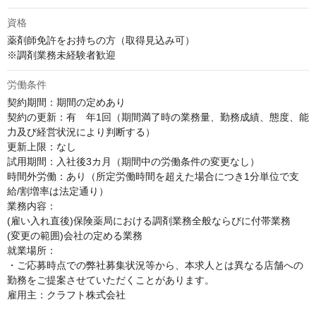
資格
薬剤師免許をお持ちの方（取得見込み可）

※調剤業務未経験者歓迎
労働条件
契約期間：期間の定めあり

契約の更新：有　年1回（期間満了時の業務量、勤務成績、態度、能
力及び経営状況により判断する）

更新上限：なし

試用期間：入社後3カ月（期間中の労働条件の変更なし）

時間外労働：あり（所定労働時間を超えた場合につき1分単位で支
給/割増率は法定通り）

業務内容：

(雇い入れ直後)保険薬局における調剤業務全般ならびに付帯業務

(変更の範囲)会社の定める業務

就業場所：

・ご応募時点での弊社募集状況等から、本求人とは異なる店舗への
勤務をご提案させていただくことがあります。

雇用主：クラフト株式会社