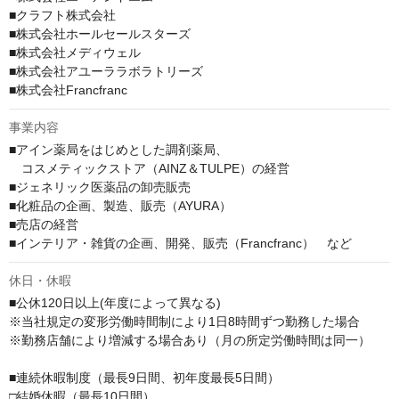
■クラフト株式会社

■株式会社ホールセールスターズ

■株式会社メディウェル

■株式会社アユーララボラトリーズ

■株式会社Francfranc
事業内容
■アイン薬局をはじめとした調剤薬局、

　コスメティックストア（AINZ＆TULPE）の経営

■ジェネリック医薬品の卸売販売

■化粧品の企画、製造、販売（AYURA）

■売店の経営

■インテリア・雑貨の企画、開発、販売（Francfranc）　など
休日・休暇
■公休120日以上(年度によって異なる)

※当社規定の変形労働時間制により1日8時間ずつ勤務した場合

※勤務店舗により増減する場合あり（月の所定労働時間は同一）

■連続休暇制度（最長9日間、初年度最長5日間）

□結婚休暇（最長10日間）
