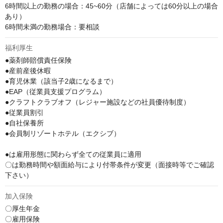
6時間以上の勤務の場合：45~60分（店舗によっては60分以上の場合
あり）

6時間未満の勤務場合：要相談
福利厚生
●薬剤師賠償責任保険

●産前産後休暇

●育児休業（該当子2歳になるまで）

●EAP（従業員支援プログラム）

●クラフトクラブオフ（レジャー施設などの社員優待制度）

●従業員割引

●自社保養所

●会員制リゾートホテル（エクシブ）

●は雇用形態に関わらず全ての従業員に適用

〇は勤務時間や額面給与により付帯条件が変更（面接時等でご確認
下さい）
加入保険
〇厚生年金

〇雇用保険
