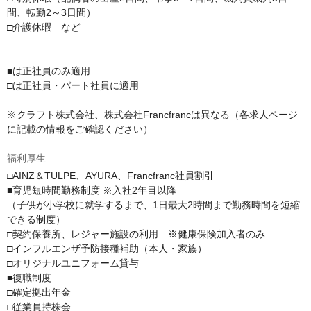
間、転勤2～3日間）

□介護休暇　など

■は正社員のみ適用

□は正社員・パート社員に適用

※クラフト株式会社、株式会社Francfrancは異なる（各求人ページ
に記載の情報をご確認ください）
福利厚生
□AINZ＆TULPE、AYURA、Francfranc社員割引

■育児短時間勤務制度 ※入社2年目以降

（子供が小学校に就学するまで、1日最大2時間まで勤務時間を短縮
できる制度）

□契約保養所、レジャー施設の利用　※健康保険加入者のみ

□インフルエンザ予防接種補助（本人・家族）

□オリジナルユニフォーム貸与

■復職制度

□確定拠出年金

□従業員持株会
