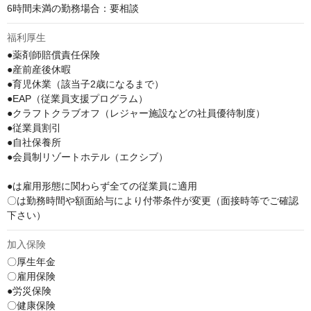
6時間未満の勤務場合：要相談
福利厚生
●薬剤師賠償責任保険

●産前産後休暇

●育児休業（該当子2歳になるまで）

●EAP（従業員支援プログラム）

●クラフトクラブオフ（レジャー施設などの社員優待制度）

●従業員割引

●自社保養所

●会員制リゾートホテル（エクシブ）

●は雇用形態に関わらず全ての従業員に適用

〇は勤務時間や額面給与により付帯条件が変更（面接時等でご確認
下さい）
加入保険
〇厚生年金

〇雇用保険

●労災保険

〇健康保険
