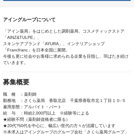
アイングループについて
「アイン薬局」をはじめとした調剤薬局、コスメティックストア
「AINZ&TULPE」、
スキンケアブランド「AYURA」、インテリアショップ
「Francfranc」を日本全国に展開。
今後も更に社会やお客様に求められる企業を目指し、羽ばたき続け
ていきます。
募集概要
職 種 ：薬剤師
勤務地 ：さくら薬局 香取北店 千葉県香取市北１丁目１０‐５
雇用形態：アルバイト・パート
給 与 ：時給2,000円以上 ※経験等による
★経験不問（薬剤師資格者に限る）
★20代?50代を中心に、幅広い世代の方々が活躍しています
※本求人はアイングループのグループ会社「さくら薬局グループ」