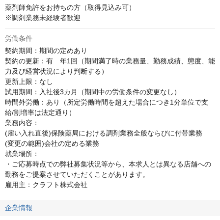
薬剤師免許をお持ちの方（取得見込み可）

※調剤業務未経験者歓迎
労働条件
契約期間：期間の定めあり

契約の更新：有　年1回（期間満了時の業務量、勤務成績、態度、能
力及び経営状況により判断する）

更新上限：なし

試用期間：入社後3カ月（期間中の労働条件の変更なし）

時間外労働：あり（所定労働時間を超えた場合につき1分単位で支
給/割増率は法定通り）

業務内容：

(雇い入れ直後)保険薬局における調剤業務全般ならびに付帯業務

(変更の範囲)会社の定める業務

就業場所：

・ご応募時点での弊社募集状況等から、本求人とは異なる店舗への
勤務をご提案させていただくことがあります。

雇用主：クラフト株式会社
企業情報