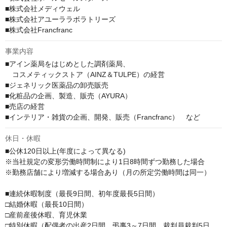
■株式会社メディウェル

■株式会社アユーララボラトリーズ

■株式会社Francfranc
事業内容
■アイン薬局をはじめとした調剤薬局、

　コスメティックストア（AINZ＆TULPE）の経営

■ジェネリック医薬品の卸売販売

■化粧品の企画、製造、販売（AYURA）

■売店の経営

■インテリア・雑貨の企画、開発、販売（Francfranc）　など
休日・休暇
■公休120日以上(年度によって異なる)

※当社規定の変形労働時間制により1日8時間ずつ勤務した場合

※勤務店舗により増減する場合あり（月の所定労働時間は同一）

■連続休暇制度（最長9日間、初年度最長5日間）

□結婚休暇（最長10日間）

□産前産後休暇、育児休業

□特別休暇（配偶者の出産2日間、弔事3～7日間、裁判員裁判5日