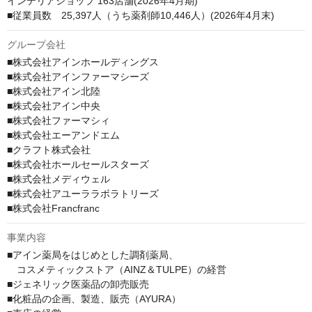
インテリアショップ 163店舗(2026年4月期)

■従業員数　25,397人（うち薬剤師10,446人）(2026年4月末)
グループ会社
■株式会社アインホールディングス

■株式会社アインファーマシーズ

■株式会社アイン北陸

■株式会社アイン中央

■株式会社ファーマシィ

■株式会社エーアンドエム

■クラフト株式会社

■株式会社ホールセールスターズ

■株式会社メディウェル

■株式会社アユーララボラトリーズ

■株式会社Francfranc
事業内容
■アイン薬局をはじめとした調剤薬局、

　コスメティックストア（AINZ＆TULPE）の経営

■ジェネリック医薬品の卸売販売

■化粧品の企画、製造、販売（AYURA）
