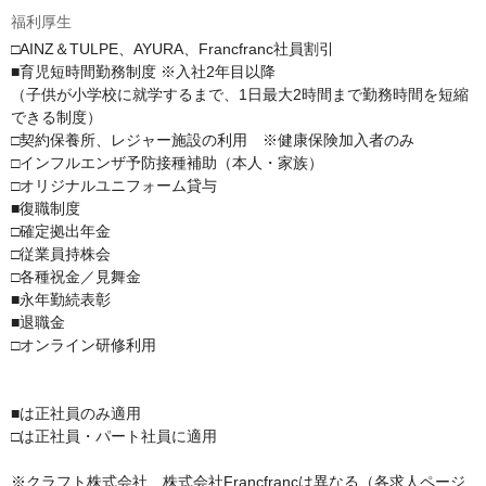
福利厚生
□AINZ＆TULPE、AYURA、Francfranc社員割引

■育児短時間勤務制度 ※入社2年目以降

（子供が小学校に就学するまで、1日最大2時間まで勤務時間を短縮
できる制度）

□契約保養所、レジャー施設の利用　※健康保険加入者のみ

□インフルエンザ予防接種補助（本人・家族）

□オリジナルユニフォーム貸与

■復職制度

□確定拠出年金

□従業員持株会

□各種祝金／見舞金

■永年勤続表彰

■退職金

□オンライン研修利用

■は正社員のみ適用

□は正社員・パート社員に適用

※クラフト株式会社、株式会社Francfrancは異なる（各求人ページ