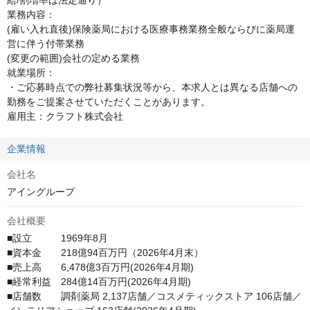
給/割増率は法定通り）

業務内容：

(雇い入れ直後)保険薬局における医療事務業務全般ならびに薬局運
営に伴う付帯業務

(変更の範囲)会社の定める業務

就業場所：

・ご応募時点での弊社募集状況等から、本求人とは異なる店舗への
勤務をご提案させていただくことがあります。

雇用主：クラフト株式会社
企業情報
会社名
アイングループ
会社概要
■設立　　　1969年8月

■資本金　　218億94百万円（2026年4月末）

■売上高　　6,478億3百万円(2026年4月期)

■経常利益　284億14百万円(2026年4月期)

■店舗数　　調剤薬局 2,137店舗／コスメティックストア 106店舗／