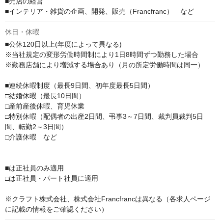
■売店の経営

■インテリア・雑貨の企画、開発、販売（Francfranc）　など
休日・休暇
■公休120日以上(年度によって異なる)

※当社規定の変形労働時間制により1日8時間ずつ勤務した場合

※勤務店舗により増減する場合あり（月の所定労働時間は同一）

■連続休暇制度（最長9日間、初年度最長5日間）

□結婚休暇（最長10日間）

□産前産後休暇、育児休業

□特別休暇（配偶者の出産2日間、弔事3～7日間、裁判員裁判5日
間、転勤2～3日間）

□介護休暇　など

■は正社員のみ適用

□は正社員・パート社員に適用

※クラフト株式会社、株式会社Francfrancは異なる（各求人ページ
に記載の情報をご確認ください）