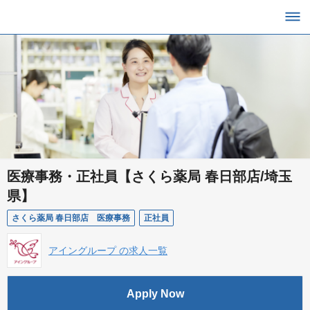
医療事務・正社員【さくら薬局 春日部店/埼玉
県】
さくら薬局 春日部店 医療事務
正社員
アイングループ の求人一覧
Apply Now