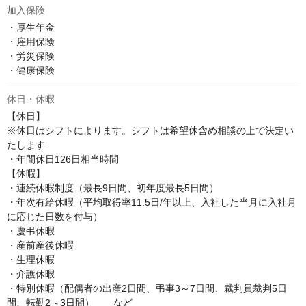
加入保険
・厚生年金

・雇用保険

・労災保険

・健康保険
休日・休暇
【休日】

※休日はシフトによります。シフトは希望休含め相談の上で決定い
たします

・年間休日126日相当時間

【休暇】

・連続休暇制度（最長9日間、初年度最長5日間）

・年次有給休暇（平均取得率11.5日/年以上、入社した当月に入社月
に応じた日数を付与）

・慶弔休暇

・産前産後休暇

・生理休暇

・介護休暇

・特別休暇（配偶者の出産2日間、弔事3～7日間、裁判員裁判5日
間、転勤2～3日間）　　など