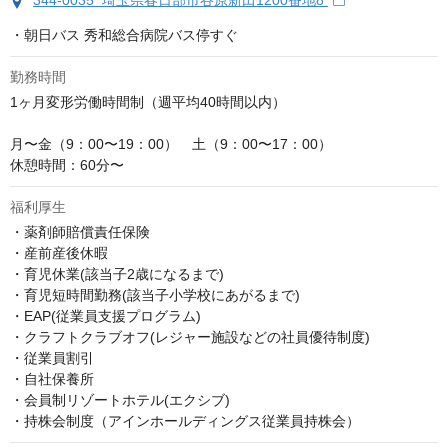
344-0035 埼玉県春日部市谷原新田1200番地8
・朝日バス 秀和総合病院バス停すぐ
勤務時間
1ヶ月変形労働時間制（週平均40時間以内）

月〜金（9：00〜19：00）　土（9：00〜17：00）

休憩時間：60分〜
福利厚生
・薬剤師賠償責任保険

・産前産後休暇

・育児休業(該当子2歳になるまで)

・育児短時間勤務(該当子小学校にあがるまで)

・EAP(従業員支援プログラム)

・クラフトクラブオフ(レジャー施設などの社員優待制度)

・従業員割引

・自社保養所

・会員制リゾートホテル(エクシブ)

・持株会制度（アインホールディングス従業員持株会）