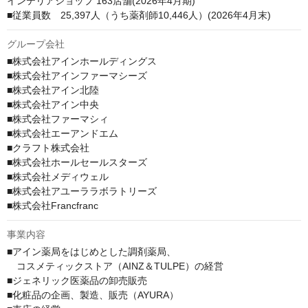
インテリアショップ 163店舗(2026年4月期)

■従業員数　25,397人（うち薬剤師10,446人）(2026年4月末)
グループ会社
■株式会社アインホールディングス

■株式会社アインファーマシーズ

■株式会社アイン北陸

■株式会社アイン中央

■株式会社ファーマシィ

■株式会社エーアンドエム

■クラフト株式会社

■株式会社ホールセールスターズ

■株式会社メディウェル

■株式会社アユーララボラトリーズ

■株式会社Francfranc
事業内容
■アイン薬局をはじめとした調剤薬局、

　コスメティックストア（AINZ＆TULPE）の経営

■ジェネリック医薬品の卸売販売

■化粧品の企画、製造、販売（AYURA）
