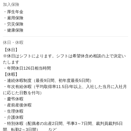
加入保険
・厚生年金

・雇用保険

・労災保険

・健康保険
休日・休暇
【休日】

※休日はシフトによります。シフトは希望休含め相談の上で決定い
たします

・年間休日126日相当時間

【休暇】

・連続休暇制度（最長9日間、初年度最長5日間）

・年次有給休暇（平均取得率11.5日/年以上、入社した当月に入社月
に応じた日数を付与）

・慶弔休暇

・産前産後休暇

・生理休暇

・介護休暇

・特別休暇（配偶者の出産2日間、弔事3～7日間、裁判員裁判5日
間、転勤2～3日間）　　など