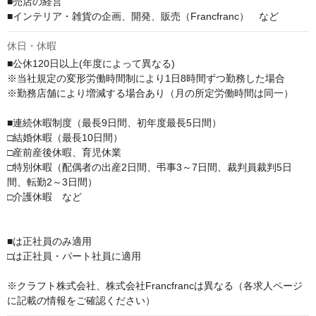
■売店の経営

■インテリア・雑貨の企画、開発、販売（Francfranc）　など
休日・休暇
■公休120日以上(年度によって異なる)

※当社規定の変形労働時間制により1日8時間ずつ勤務した場合

※勤務店舗により増減する場合あり（月の所定労働時間は同一）

■連続休暇制度（最長9日間、初年度最長5日間）

□結婚休暇（最長10日間）

□産前産後休暇、育児休業

□特別休暇（配偶者の出産2日間、弔事3～7日間、裁判員裁判5日
間、転勤2～3日間）

□介護休暇　など

■は正社員のみ適用

□は正社員・パート社員に適用

※クラフト株式会社、株式会社Francfrancは異なる（各求人ページ
に記載の情報をご確認ください）