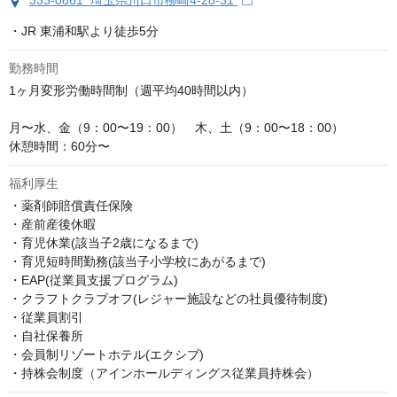
333-0861 埼玉県川口市柳崎4-28-31
・JR 東浦和駅より徒歩5分
勤務時間
1ヶ月変形労働時間制（週平均40時間以内）

月〜水、金（9：00〜19：00）　木、土（9：00〜18：00）

休憩時間：60分〜
福利厚生
・薬剤師賠償責任保険

・産前産後休暇

・育児休業(該当子2歳になるまで)

・育児短時間勤務(該当子小学校にあがるまで)

・EAP(従業員支援プログラム)

・クラフトクラブオフ(レジャー施設などの社員優待制度)

・従業員割引

・自社保養所

・会員制リゾートホテル(エクシブ)

・持株会制度（アインホールディングス従業員持株会）