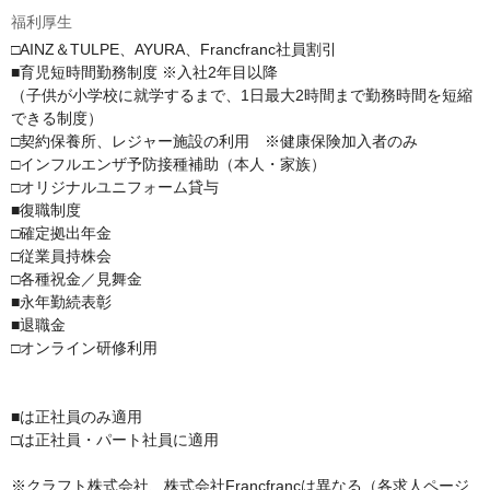
福利厚生
□AINZ＆TULPE、AYURA、Francfranc社員割引

■育児短時間勤務制度 ※入社2年目以降

（子供が小学校に就学するまで、1日最大2時間まで勤務時間を短縮
できる制度）

□契約保養所、レジャー施設の利用　※健康保険加入者のみ

□インフルエンザ予防接種補助（本人・家族）

□オリジナルユニフォーム貸与

■復職制度

□確定拠出年金

□従業員持株会

□各種祝金／見舞金

■永年勤続表彰

■退職金

□オンライン研修利用

■は正社員のみ適用

□は正社員・パート社員に適用

※クラフト株式会社、株式会社Francfrancは異なる（各求人ページ