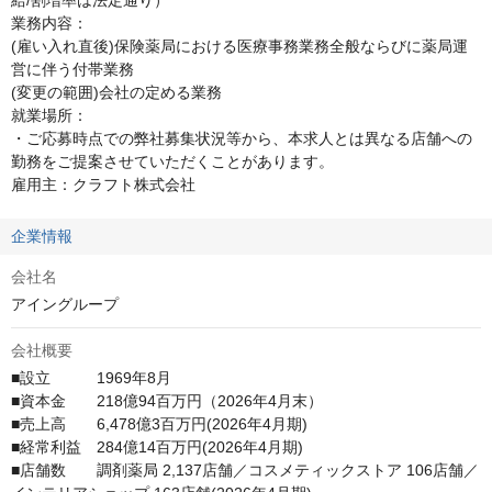
給/割増率は法定通り）

業務内容：

(雇い入れ直後)保険薬局における医療事務業務全般ならびに薬局運
営に伴う付帯業務

(変更の範囲)会社の定める業務

就業場所：

・ご応募時点での弊社募集状況等から、本求人とは異なる店舗への
勤務をご提案させていただくことがあります。

雇用主：クラフト株式会社
企業情報
会社名
アイングループ
会社概要
■設立　　　1969年8月

■資本金　　218億94百万円（2026年4月末）

■売上高　　6,478億3百万円(2026年4月期)

■経常利益　284億14百万円(2026年4月期)

■店舗数　　調剤薬局 2,137店舗／コスメティックストア 106店舗／