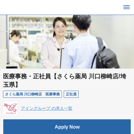
医療事務・正社員【さくら薬局 川口柳崎店/埼
玉県】
さくら薬局 川口柳崎店 医療事務
正社員
アイングループ の求人一覧
Apply Now