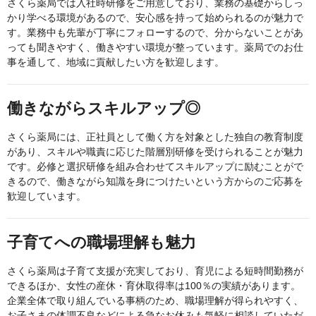
さくら薬局では入社時研修をご用意しており、業務の基礎からしっ
かり学べる環境があるので、安心感を持って始められるのが魅力で
す。業務中も先輩が丁寧にフォローするので、分からないことがあ
っても聞きやすく、働きやすい環境が整っています。薬局でのお仕
事を通して、地域に貢献したい方を歓迎します。
働きながらスキルアップ◎
さくら薬局には、正社員として働く方を対象とした独自の教育制度
があり、スキルや職責に応じた階層別研修を受けられることが魅力
です。必修と選択研修を組み合わせてスキルアップに励むことがで
きるので、働きながら知識を身につけたいという方からのご応募を
歓迎しています。
子育てへの職場理解も魅力
さくら薬局は子育て支援が充実しており、育児による短時間勤務が
できるほか、女性の産休・育休取得率は100％の実績があります。
企業全体で取り組んでいる事柄のため、職場理解が得られやすく、
お子さまの体調不良などによる急なお休みも気軽に相談していただ