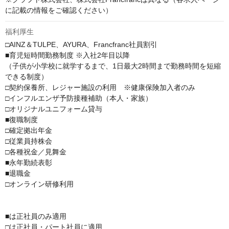
に記載の情報をご確認ください）
福利厚生
□AINZ＆TULPE、AYURA、Francfranc社員割引

■育児短時間勤務制度 ※入社2年目以降

（子供が小学校に就学するまで、1日最大2時間まで勤務時間を短縮
できる制度）

□契約保養所、レジャー施設の利用　※健康保険加入者のみ

□インフルエンザ予防接種補助（本人・家族）

□オリジナルユニフォーム貸与

■復職制度

□確定拠出年金

□従業員持株会

□各種祝金／見舞金

■永年勤続表彰

■退職金

□オンライン研修利用

■は正社員のみ適用

□は正社員・パート社員に適用
