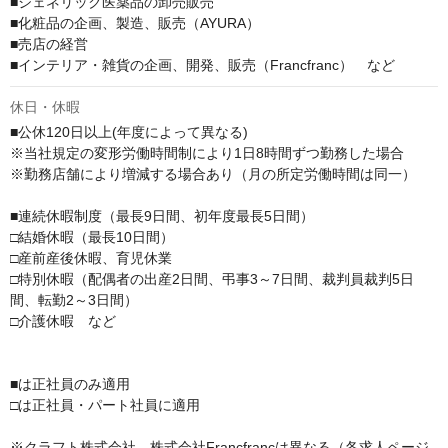
■ジェネリック医薬品の卸売販売

■化粧品の企画、製造、販売（AYURA）

■売店の経営

■インテリア・雑貨の企画、開発、販売（Francfranc）　など
休日・休暇
■公休120日以上(年度によって異なる)

※当社規定の変形労働時間制により1日8時間ずつ勤務した場合

※勤務店舗により増減する場合あり（月の所定労働時間は同一）

■連続休暇制度（最長9日間、初年度最長5日間）

□結婚休暇（最長10日間）

□産前産後休暇、育児休業

□特別休暇（配偶者の出産2日間、弔事3～7日間、裁判員裁判5日
間、転勤2～3日間）

□介護休暇　など

■は正社員のみ適用

□は正社員・パート社員に適用

※クラフト株式会社、株式会社Francfrancは異なる（各求人ページ