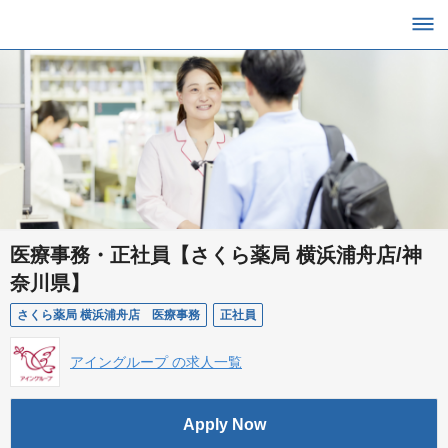
医療事務・正社員【さくら薬局 横浜浦舟店/神
奈川県】
さくら薬局 横浜浦舟店 医療事務
正社員
アイングループ の求人一覧
Apply Now