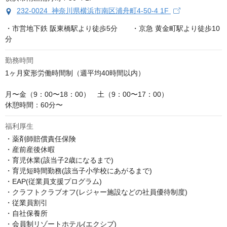
232-0024 神奈川県横浜市南区浦舟町4-50-4 1F
・市営地下鉄 阪東橋駅より徒歩5分　　・京急 黄金町駅より徒歩10
分
勤務時間
1ヶ月変形労働時間制（週平均40時間以内）

月〜金（9：00〜18：00）　土（9：00〜17：00）

休憩時間：60分〜
福利厚生
・薬剤師賠償責任保険

・産前産後休暇

・育児休業(該当子2歳になるまで)

・育児短時間勤務(該当子小学校にあがるまで)

・EAP(従業員支援プログラム)

・クラフトクラブオフ(レジャー施設などの社員優待制度)

・従業員割引

・自社保養所

・会員制リゾートホテル(エクシブ)
