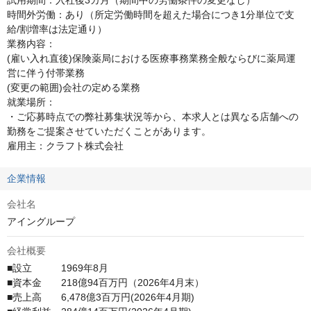
試用期間：入社後3カ月（期間中の労働条件の変更なし）

時間外労働：あり（所定労働時間を超えた場合につき1分単位で支
給/割増率は法定通り）

業務内容：

(雇い入れ直後)保険薬局における医療事務業務全般ならびに薬局運
営に伴う付帯業務

(変更の範囲)会社の定める業務

就業場所：

・ご応募時点での弊社募集状況等から、本求人とは異なる店舗への
勤務をご提案させていただくことがあります。

雇用主：クラフト株式会社
企業情報
会社名
アイングループ
会社概要
■設立　　　1969年8月

■資本金　　218億94百万円（2026年4月末）

■売上高　　6,478億3百万円(2026年4月期)
