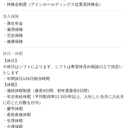
・持株会制度（アインホールディングス従業員持株会）
加入保険
・厚生年金

・雇用保険

・労災保険

・健康保険
休日・休暇
【休日】

※休日はシフトによります。シフトは希望休含め相談の上で決定い
たします

・年間休日126日相当時間

【休暇】

・連続休暇制度（最長9日間、初年度最長5日間）

・年次有給休暇（平均取得率11.5日/年以上、入社した当月に入社月
に応じた日数を付与）

・慶弔休暇

・産前産後休暇

・生理休暇

・介護休暇
