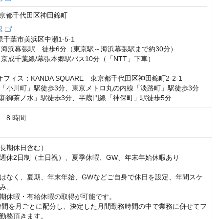
4 東京都千代田区神田錦町
認
千葉市美浜区中瀬1-5-1

　海浜幕張駅　徒歩6分（東京駅～海浜幕張駅まで約30分）

・京成千葉線/幕張本郷駅バス10分（「NTT」下車）

フィス：KANDA SQUARE　東京都千代田区神田錦町2-2-1

「小川町」駅徒歩3分、東京メトロ丸の内線「淡路町」駅徒歩3分

新御茶ノ水」駅徒歩3分、半蔵門線「神保町」駅徒歩5分
8 時間

（長期休日含む）

週休2日制（土日祝）、夏季休暇、GW、年末年始休暇あり

はなく、夏期、年末年始、GWなどご自身で休日を設定、年間スケ
み、

期休暇・有給休暇の取得が可能です。

0時間を月ごとに配分し、決定した月間勤務時間の中で業務に併せてフ
勤務頂きます。
