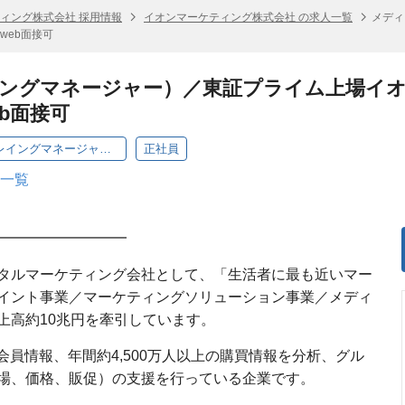
ィング株式会社 採用情報
イオンマーケティング株式会社 の求人一覧
メディ
web面接可
ングマネージャー）／東証プライム上場イ
b面接可
メディアセールス部：メディアセールス（プレイングマネージャー）
正社員
人一覧
━━━━━━━━━
タルマーケティング会社として、「生活者に最も近いマー
イント事業／マーケティングソリューション事業／メディ
上高約10兆円を牽引しています。
NT会員情報、年間約4,500万人以上の購買情報を分析、グル
場、価格、販促）の支援を行っている企業です。