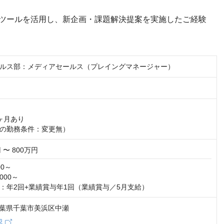
データ解析ツールを活用し、新企画・課題解決提案を実施したご経験
ルス部：メディアセールス（プレイングマネージャー）
ヶ月あり

の勤務条件：変更無）
 〜 800万円
0～

00～

：年2回+業績賞与年1回（業績賞与／5月支給）
3 千葉県千葉市美浜区中瀬
認