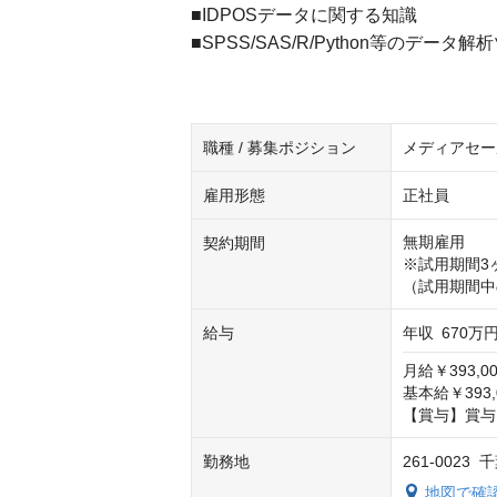
■IDPOSデータに関する知識
■SPSS/SAS/R/Python等の
職種 / 募集ポジション
メディアセー
雇用形態
正社員
無期雇用

契約期間
※試用期間3
（試用期間中
給与
年収
670万円
月給￥393,00
基本給￥393,0
【賞与】賞与
勤務地
261-002
地図で確