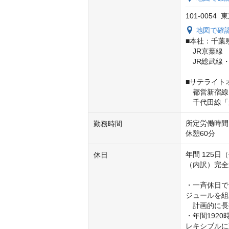
101-005
地図で確
■本社：千葉県
　JR京葉線
　JR総武線
■サテライトオ
　都営新宿線
　千代田線「
所定労働時間　
勤務時間
休憩60分
年間 125日
休日
（内訳）完全
・一斉休日で
ジュールを組
　計画的に長
・年間192
レキシブルに