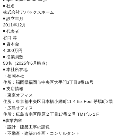
◾️ 社名

株式会社アパックスホーム

◾️ 設立年月

2011年12月

◾️ 代表者

谷口 淳

◾️ 資本金

4,000万円

◾️ 従業員数

53名（2025年6月時点）

◾️ 本社所在地

・福岡本社

住所：福岡県福岡市中央区大手門3丁目8番16号

◾️ 支店情報

・東京オフィス

住所：東京都中央区日本橋小網町11-4 Biz Feel 茅場町2階

・広島オフィス

住所：広島市南区段原２丁目17番２号 TMビル１F

◾️事業内容

・設計・建築工事の請負

・不動産・建築の企画・コンサルタント
