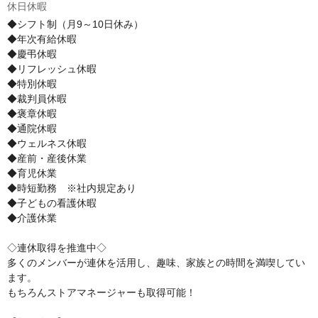
休日休暇
◆シフト制（月9～10日休み）

◆年次有給休暇

◆慶弔休暇

◆リフレッシュ休暇

◆特別休暇

◆裁判員休暇

◆褒章休暇

◆通院休暇

◆ウェルネス休暇

◆産前・産後休業

◆育児休業

◆時短勤務　※社内規定あり

◆子どもの看護休暇

◆介護休業

◇連休取得を推進中◇

多くのメンバーが連休を活用し、趣味、家族との時間を満喫してい
ます。

もちろんストアマネージャーも取得可能！
