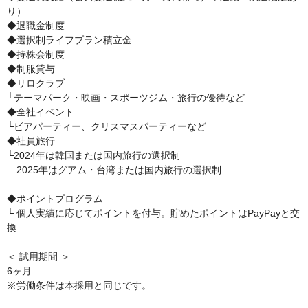
り）

◆退職金制度

◆選択制ライフプラン積立金

◆持株会制度

◆制服貸与

◆リロクラブ

└テーマパーク・映画・スポーツジム・旅行の優待など

◆全社イベント

└ビアパーティー、クリスマスパーティーなど

◆社員旅行

└2024年は韓国または国内旅行の選択制

　2025年はグアム・台湾または国内旅行の選択制

◆ポイントプログラム

└ 個人実績に応じてポイントを付与。貯めたポイントはPayPayと交
換

＜ 試用期間 ＞

6ヶ月

※労働条件は本採用と同じです。