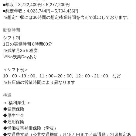
■年収：3,722,400円～5,277,200円

■想定年収：4,023,744円～5,704,436円

※想定年収には30時間の想定残業時間を含んで算出しております。
勤務時間
シフト制

1日の実働時間 8時間00分

※残業月25ｈ程度

※No残業Dayあり

＜シフト例＞

10：00～19：00、11：00～20：00、12：00～21：00、など

※各店舗の営業時間により異なります
待遇
＜ 福利厚生 ＞

◆健康保険

◆厚生年金

◆雇用保険

◆労働災害補償保険（労災）

◆交通費支給（公共交通機関：月15万円まで／車通勤：別途規定あ