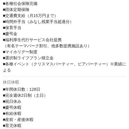
■各種社会保険完備

■団体定期保険

■交通費支給（月15万円まで）

■時間外手当（みなし残業手当超過分）

■保育手当

■慶弔金

■福利厚生代行サービス会社提携

（有名テーマパーク割引、他多数提携施設あり）

■マイホリデー制度

■選択制ライフプラン積立金

■各種イベント（クリスマスパーティー、ビアパーティー）※業績に
よる
休日休暇
■年間休日数：128日

■完全週休2日制（土日）

■祝日休み

■慶弔休暇

■有給休暇

■産前・産後休暇

■育児休暇
