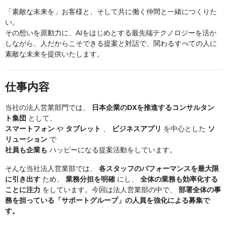
「素敵な未来を」お客様と、そして共に働く仲間と一緒につくりた
い。
その想いを原動力に、AIをはじめとする最先端テクノロジーを活か
しながら、人だからこそできる提案と対話で、関わるすべての人に
素敵な未来を提供いたします。
仕事内容
当社の法人営業部門では、
日本企業のDXを推進するコンサルタン
ト集団
として、
スマートフォン
や
タブレット
、
ビジネスアプリ
を中心とした
ソ
リューション
で
社員も企業も
ハッピーになる提案活動をしています。
そんな当社法人営業部では、
各スタッフのパフォーマンスを最大限
に引き出す
ため、
業務分担を明確
にし、
全体の業務も効率化する
ことに注力
をしています。今回は法人営業部の中で、
部署全体の事
務を担っている「サポートグループ」の人員を強化による募集で
す。