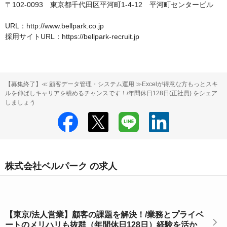
〒102-0093　東京都千代田区平河町1-4-12　平河町センタービル

URL：http://www.bellpark.co.jp

採用サイトURL：https://bellpark-recruit.jp
【募集終了】≪ 顧客データ管理・システム運用 ≫Excelが得意な方もっとスキ
ルを伸ばしキャリアを積めるチャンスです！/年間休日128日(正社員) をシェア
しましょう
株式会社ベルパーク の求人
【東京/法人営業】顧客の課題を解決！/業務とプライベ
ートのメリハリも抜群（年間休日128日）経験を活か