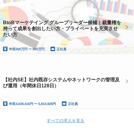
BtoBマーケテイング グループリーダー候補｜裁量権を
持って成果を創出したい方・プライベートを充実させ
たい方
年収
500万円 〜 800万円
正社員
【社内SE】社内既存システムやネットワークの管理及
び運用（年間休日128日）
年収
4,028,416円 〜 5,814,928円
正社員
すべての求人を見る