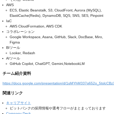
AWS
ECS, Elastic Beanstalk, S3, CloudFront, Aurora (MySQL),
ElastiCache(Redis), DynamoDB, SQS, SNS, SES, Pinpoint
IaC
AWS CloudFormation, AWS CDK
コラボレーション
Google Workspace, Asana, GitHub, Slack, DocBase, Miro,
Figma
BIツール
Looker, Redash
AIツール
GitHub Copilot, ChatGPT, Gemini,NotebookLM
チーム紹介資料
https://docs.google.com/presentation/d/1qMYhM337q652o_5tslc
関連リンク
キャリアサイト
ビットバンクの採用情報や選考フローがまとまっております
Company Deck