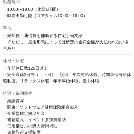
勤務時間
・10:00〜19:00（休憩1時間）

・時差出勤可能（コアタイム10:00～16:00）
手当
・光熱費・通信費を補助する在宅手当支給

　※ただし、雇用形態によっては所定の金額全額が支払われない場
合あり
休日・休暇
・年間休日数125日以上

・完全週休2日制（土・日）、祝日、年次有給休暇、時間単位有給休
暇制度、リラックス休暇、年末年始休暇、慶弔休暇
待遇・福利厚生
・業績賞与

・関東ITソフトウェア健康保険組合加入

・企業型確定拠出年金

・書籍購入、イベント参加費補助

・低用量ピルの購入費用補助

・資格取得支援制度
