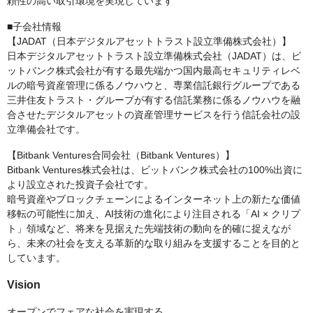
頼性の高い取引環境を実現しています
■子会社情報
【JADAT（日本デジタルアセットトラスト設立準備株式会社）】
日本デジタルアセットトラスト設立準備株式会社（JADAT）は、ビ
ットバンク株式会社が有する最先端かつ国内最高セキュリティレベ
ルの暗号資産管理に係るノウハウと、専業信託銀行グループである
三井住友トラスト・グループが有する信託業務に係るノウハウを融
合させたデジタルアセットの資産管理サービスを行う信託会社の設
立準備会社です。
【Bitbank Ventures合同会社（Bitbank Ventures）】
Bitbank Ventures株式会社は、ビットバンク株式会社の100%出資に
より設立された投資子会社です。
暗号資産やブロックチェーンによるインターネット上の新たな価値
移転の可能性に加え、AI技術の進化により注目される「AI × クリプ
ト」領域など、将来を見据えた先端技術の動向を的確に捉えなが
ら、未来の社会を支える革新的な取り組みを支援することを目的と
しています。
Vision
オープンでフェアな社会を実現する