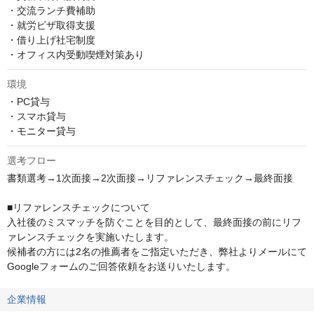
・交流ランチ費補助

・就労ビザ取得支援

・借り上げ社宅制度

・オフィス内受動喫煙対策あり
環境
・PC貸与

・スマホ貸与

・モニター貸与
選考フロー
書類選考→1次面接→2次面接→リファレンスチェック→最終面接

■リファレンスチェックについて

入社後のミスマッチを防ぐことを目的として、最終面接の前にリフ
ァレンスチェックを実施いたします。

候補者の方には2名の推薦者をご指定いただき、弊社よりメールにて
Googleフォームのご回答依頼をお送りいたします。
企業情報