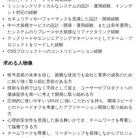
ミッションクリティカルなシステムの設計・運用経験、インシデ
ント対応の経験
セキュリティやパフォーマンスを意識した設計・開発経験
中〜大規模サービスの設計・開発・運用経験、または長年運用し
たシステムのリプレースや大規模なリファクタリング経験
テックリードやエンジニアリングマネージャーとしてチーム・プ
ロジェクトをリードした経験
OSSプロジェクトへのコントリビューション経験
求める人物像
暗号資産の未来を信じ、困難な状況でも会社と業界の成長のため
に粘り強く取り組む意欲がある方
技術を目的ではなく手段として捉え、ユーザーやプロダクトへの
価値提供を第一に考えて開発に取り組める方
圧倒的に使いやすい UI/UX に強いこだわりを持ち、開発スピード
とのトレードオフを考慮したアプリケーション開発に取り組める
方
心理的安全性を意識した振る舞いができ、チームワークを尊重し
て協働できる方
チームワークを尊重し、リーダーシップを発揮しながらプロジェ