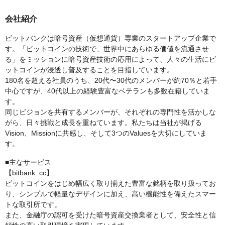
会社紹介
ビットバンクは暗号資産（仮想通貨）専業のスタートアップ企業で
す。「ビットコインの技術で、世界中にあらゆる価値を流通させ
る」をミッションに暗号資産技術の応用によって、人々の生活にビ
ットコインが浸透し普及することを目指しています。
180名を超える社員のうち、20代〜30代のメンバーが約70％と若手
中心ですが、40代以上の経験豊富なベテランも多数在籍していま
す。
同じビジョンを共有するメンバーが、それぞれの専門性を活かしな
がら、日々挑戦と成長を重ねています。私たちは当社が掲げる
Vision、Missionに共感し、そして3つのValuesを大切にしていま
す。
■主なサービス
【bitbank. cc】
ビットコインをはじめ幅広く取り揃えた豊富な銘柄を取り扱ってお
り、シンプルで軽量なデザインに加え、高い機能性を備えたスマー
トな取引所です。
また、金融庁の認可を受けた暗号資産交換業者として、安全性と信