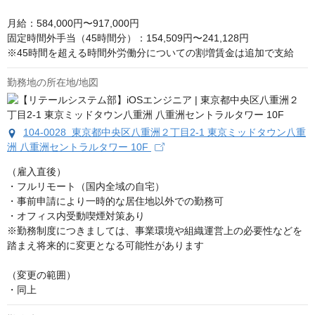
月給：584,000円〜917,000円

固定時間外手当（45時間分）：154,509円〜241,128円

※45時間を超える時間外労働分についての割増賃金は追加で支給
勤務地の所在地/地図
104-0028 東京都中央区八重洲２丁目2-1 東京ミッドタウン八重
洲 八重洲セントラルタワー 10F
（雇入直後）

・フルリモート（国内全域の自宅）

・事前申請により一時的な居住地以外での勤務可

・オフィス内受動喫煙対策あり

※勤務制度につきましては、事業環境や組織運営上の必要性などを
踏まえ将来的に変更となる可能性があります

（変更の範囲）

・同上