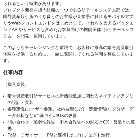
られるという特徴があります。
プロダクト開発を担う組織の一つであるリテールシステム部では、
暗号資産取引所のうち多くのお客様が直接手に触れるモバイルアプ
リやWebフロントエンドをはじめとして、それらを支えるバックエ
ンドAPIやサービスも含めたお客様向けの機能全体（=リテールシス
テム）を開発・運用しています。
このようなチャレンジングな環境で、お客様に最高の暗号資産取引
体験を提供するために、一緒に奮闘してくれる仲間を募集していま
す。
仕事内容
（雇入直後）
暗号資産取引所サービスの新機能追加に関わるネイティブアプリ
の設計・実装
各種定性(ユーザー要望、社内要望など)・定量情報(ログ分析、デ
ータ分析など)に基づくUI/UXの改善
問い合わせ・脆弱性報告・不具合報告への対応とCX・営業との連
携
PdM・デザイナー・PMと連携したプロジェクト進行